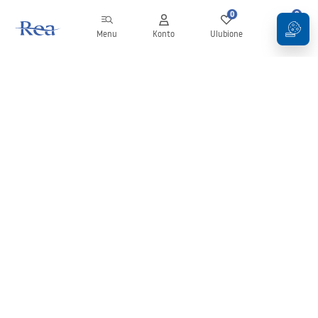
0
0
Menu
Konto
Ulubione
Koszyk
Newsletter
Bądź na bieżąco z nowościami i promocjami!
Zapisz się
Wprowadzając i zatwierdzając swoje dane wyrażasz zgodę na
otrzymywanie newslettera na zasadach określonych w
Regulaminie
.