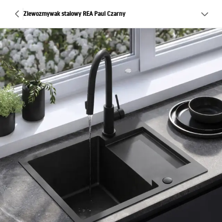
Zlewozmywak stalowy REA Paul Czarny