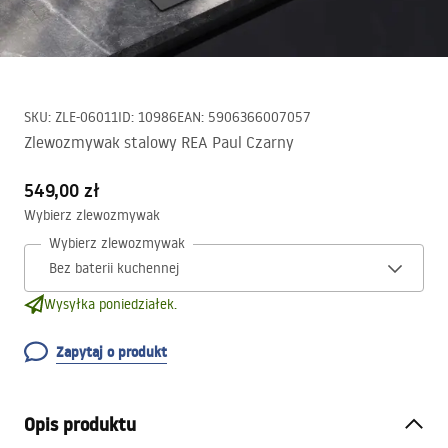
SKU
:
ZLE-06011
ID
:
10986
EAN
:
5906366007057
Zlewozmywak stalowy REA Paul Czarny
549,00 zł
Wybierz zlewozmywak
Wybierz zlewozmywak
Wysyłka poniedziałek.
Zapytaj o produkt
Opis produktu