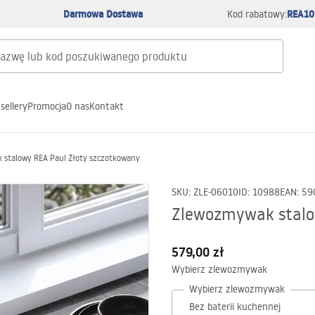
Darmowa Dostawa
REA10
Kod rabatowy:
sellery
Promocja
O nas
Kontakt
 stalowy REA Paul Złoty szczotkowany
SKU
:
ZLE-06010
ID
:
10988
EAN
:
59
Zlewozmywak stalo
579,00 zł
Wybierz zlewozmywak
Wybierz zlewozmywak