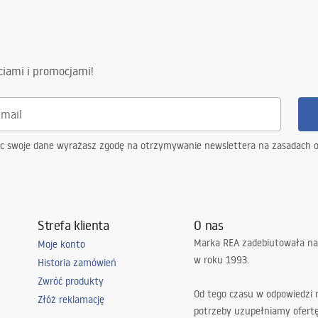
ewna
ciami i promocjami!
otkowany
syfon z sitkiem, zaczepy
ateria kuchenna
ąc swoje dane wyrażasz zgodę na otrzymywanie newslettera na zasadach 
, z sitkiem
 możliwością podłączenia
y na szczelność konstrukcji
Strefa klienta
O nas
4 miesiące pozostałe elementy
Marka REA zadebiutowała na
Moje konto
w roku 1993.
Historia zamówień
Zwróć produkty
Od tego czasu w odpowiedzi
Złóż reklamację
potrzeby uzupełniamy ofert