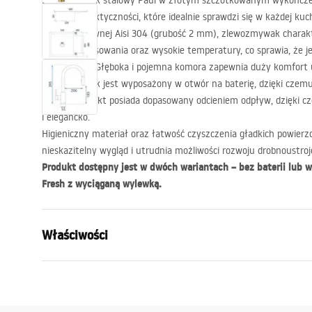
Zlewozmywak stalowy Paul w złotym szczotkowanym wykończen
designu i praktyczności, które idealnie sprawdzi się w każdej ku
stali nierdzewnej Aisi 304 (grubość 2 mm), zlewozmywak charakt
korozję, zarysowania oraz wysokie temperatury, co sprawia, że j
niezawodny. Głęboka i pojemna komora zapewnia duży komfort 
Zlewozmywak jest wyposażony w otwór na baterię, dzięki czemu 
prosta. Produkt posiada dopasowany odcieniem odpływ, dzięki c
i elegancko.
Higieniczny materiał oraz łatwość czyszczenia gładkich powierz
nieskazitelny wygląd i utrudnia możliwości rozwoju drobnoustroj
Produkt dostępny jest w dwóch wariantach – bez baterii lub w
Fresh z wyciąganą wylewką.
Właściwości
Długość zlewozmywaka (mm)
600
mm
Szerokość zlewozmywaka (mm)
480
mm