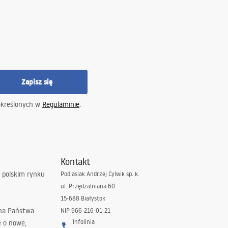
Zapisz się
określonych w
Regulaminie
.
Kontakt
 polskim rynku
Podlasiak Andrzej Cylwik sp. k.
ul. Przędzalniana 60
15-688 Białystok
 na Państwa
NIP 966-216-01-21
Infolinia
ę o nowe,