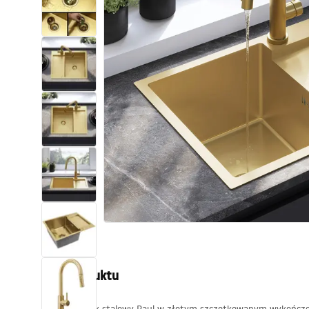
Toalety, ubikacje
Umywalki
Wanny i parawany
Baterie
Natryski
Kuchnia
Akcesoria i meble łazienkowe
Opis produktu