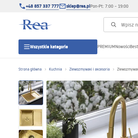
+48 857 337 777
sklep@rea.pl
Pon-Pt: 7:00 – 19:00
PREMIUM
Nowości
Best
Wszystkie kategorie
Kategorie produktowe
Strona główna
Kuchnia
Zlewozmywaki i akcesoria
Zlewozmywak
Kabiny prysznicowe
Drzwi prysznicowe
Brodziki prysznicowe
Odpływy liniowe