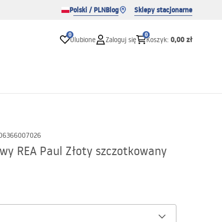
Polski / PLN
Blog
Sklepy stacjonarne
0
0
0,00 zł
Ulubione
Zaloguj się
Koszyk
:
06366007026
wy REA Paul Złoty szczotkowany