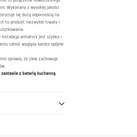
iu to połączenie nowoczesnego
chni. Wykonany z wysokiej jakości
eryzuje się dużą odpornością na
est to produkt niezwykle trwały i
użytkowania.
instalacja armatury jest szybka i
zemu całość wygląda bardzo spójnie
chni sprawia, że zlew zachowuje
ów.
 zestawie z baterią kuchenną