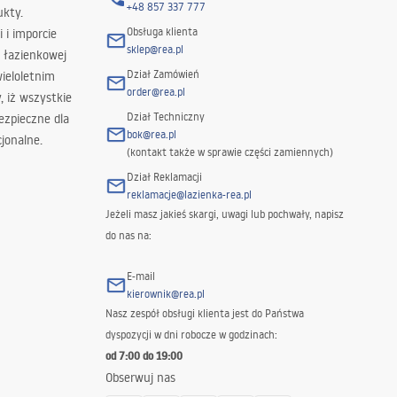
+48 857 337 777
ukty.
Obsługa klienta
i i imporcie
sklep@rea.pl
 łazienkowej
Dział Zamówień
wieloletnim
order@rea.pl
 iż wszystkie
Dział Techniczny
ezpieczne dla
bok@rea.pl
jonalne.
(kontakt także w sprawie części zamiennych)
Dział Reklamacji
reklamacje@lazienka-rea.pl
Jeżeli masz jakieś skargi, uwagi lub pochwały, napisz
do nas na:
E-mail
kierownik@rea.pl
Nasz zespół obsługi klienta jest do Państwa
dyspozycji w dni robocze w godzinach:
od 7:00 do 19:00
Obserwuj nas