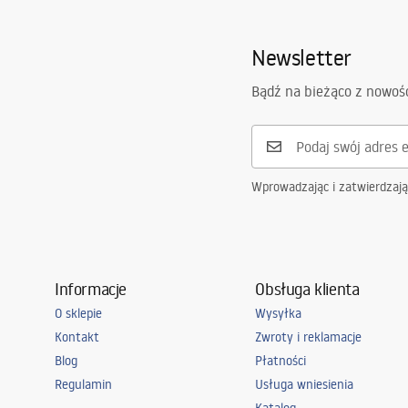
Głębokość komory zlewozmywaka (mm)
185
mm
Otwór na baterię
Tak
Newsletter
Materiał
Stal nierdz
Bądź na bieżąco z nowoś
Kolor
Złoty szcz
W komplecie ze zlewozmywakiem
uszczelka, 
mocujące, b
Średnica otworu odpływowego
90 mm
Wprowadzając i zatwierdzaj
Wariant korka
uniwersalny
Typ syfonu
kuchenny, z
zmywarki
Gwarancja
120 miesięc
Informacje
Obsługa klienta
stalowej, 2
O sklepie
Wysyłka
Kontakt
Zwroty i reklamacje
Blog
Płatności
Regulamin
Usługa wniesienia