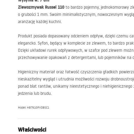
Wysyłka w: 7 dni
Zlewozmywak Russel 110
to bardzo pojemny, jednokomorowy zle
o grubości 1 mm. Swoim minimalistycznym, nowoczesnym wygląd
aranżację każdej kuchni.
Produkt posiada dopasowany odcieniem odpływ, dzięki czemu cał
elegancko. Syfon, będący w komplecie ze zlewem, to bardzo pra
Dzięki układowi rurek odpływowych, w szafce pod zlewem możn
przechowywanie opakowań z detergentami, lub pojemników na o
Higieniczny materiał oraz łatwość czyszczenia gładkich powierz
nieskazitelny wygląd i utrudnia możliwości rozwoju drobnoustrojó
ponad blat rantów, unikamy nieestetycznego i niehigienicznego
jedzenia lub brudu.
Model: HB7910PVDBSC1
Właściwości