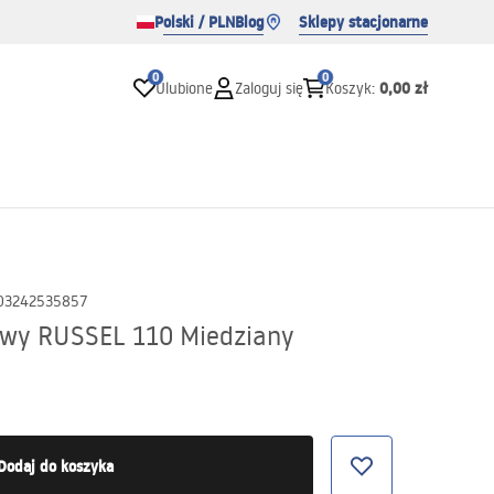
Polski / PLN
Blog
Sklepy stacjonarne
0
0
0,00 zł
Ulubione
Zaloguj się
Koszyk
:
03242535857
wy RUSSEL 110 Miedziany
Dodaj do koszyka