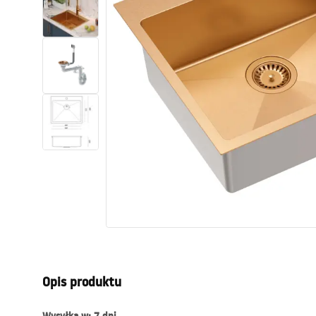
Toalety, ubikacje
Umywalki
Wanny i parawany
Baterie
Natryski
Kuchnia
Akcesoria i meble łazienkowe
Opis produktu