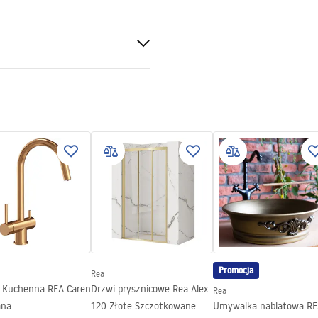
on
SEL_.pdf
ewna
syfon z sitkiem, zaczepy
, z sitkiem
 możliwością podłączenia
Promocja
Rea
a Kuchenna REA Caren
Drzwi prysznicowe Rea Alex
Rea
ana
120 Złote Szczotkowane
Umywalka nablatowa RE