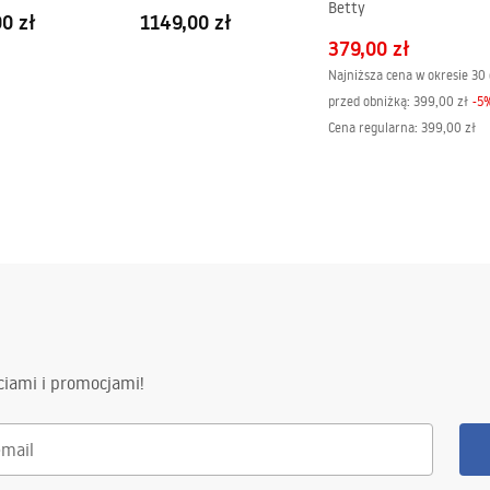
Betty
0 zł
1149,00 zł
379,00 zł
Najniższa cena w okresie 30 
przed obniżką:
399,00 zł
-
5
Cena regularna
:
399,00 zł
ciami i promocjami!