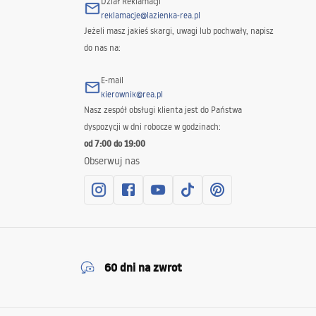
Dział Reklamacji
reklamacje@lazienka-rea.pl
Jeżeli masz jakieś skargi, uwagi lub pochwały, napisz
do nas na:
E-mail
kierownik@rea.pl
Nasz zespół obsługi klienta jest do Państwa
dyspozycji w dni robocze w godzinach:
od 7:00 do 19:00
Obserwuj nas
60 dni na zwrot