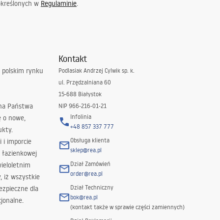
określonych w
Regulaminie
.
Kontakt
 polskim rynku
Podlasiak Andrzej Cylwik sp. k.
ul. Przędzalniana 60
15-688 Białystok
 na Państwa
NIP 966-216-01-21
Infolinia
ę o nowe,
+48 857 337 777
ukty.
Obsługa klienta
i i imporcie
sklep@rea.pl
 łazienkowej
Dział Zamówień
wieloletnim
order@rea.pl
 iż wszystkie
Dział Techniczny
ezpieczne dla
bok@rea.pl
jonalne.
(kontakt także w sprawie części zamiennych)