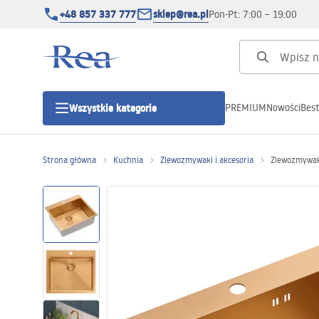
+48 857 337 777
sklep@rea.pl
Pon-Pt: 7:00 – 19:00
PREMIUM
Nowości
Best
Wszystkie kategorie
Kategorie produktowe
Strona główna
Kuchnia
Zlewozmywaki i akcesoria
Zlewozmywak
Kabiny prysznicowe
Drzwi prysznicowe
Brodziki prysznicowe
Odpływy liniowe