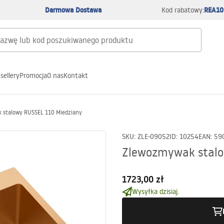
Darmowa Dostawa
REA10
Kod rabatowy:
sellery
Promocja
O nas
Kontakt
 stalowy RUSSEL 110 Miedziany
SKU
:
ZLE-09052
ID
:
10254
EAN
:
59
Zlewozmywak stalo
1723,00 zł
Wysyłka dzisiaj.