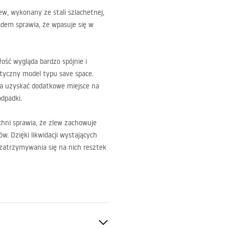
w, wykonany ze stali szlachetnej,
em sprawia, że wpasuje się w
ość wygląda bardzo spójnie i
ktyczny model typu save space.
a uzyskać dodatkowe miejsce na
dpadki.
chni sprawia, że zlew zachowuje
w. Dzięki likwidacji wystających
 zatrzymywania się na nich resztek