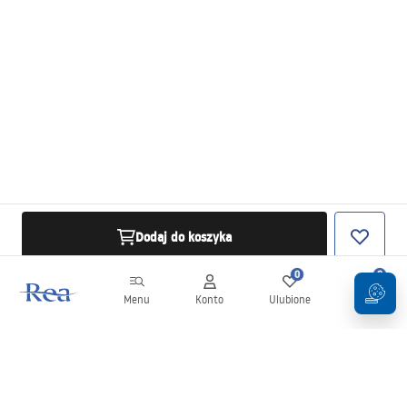
Dodaj do koszyka
0
0
Menu
Konto
Ulubione
Koszyk
Newsletter
Bądź na bieżąco z nowościami i promocjami!