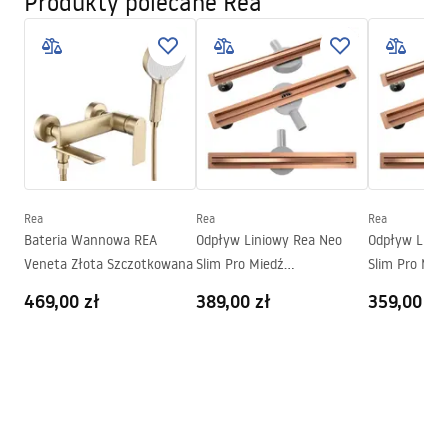
Produkty polecane Rea
Instrukcja montażu
Rodzaj wylewki:
Ruchoma
Faucet.pdf
Materiał:
Mosiądz
Zasięg wylewki:
90
mm
Warunki gwarancji
Wysokość (mm):
170
mm
Warranty_Terms_and_Conditions_Faucets_-_5.pdf
Powłoka:
PVD
Średnica podłączenia:
3/8 cala
Pielęgnacja
Rea
Rea
Rea
Pielegnacja.pdf
Bateria Wannowa REA
Odpływ Liniowy Rea Neo
Odpływ Linio
Veneta Złota Szczotkowana
Slim Pro Miedź
Slim Pro Mie
Szczotkowana 70
Szczotkowan
469,00 zł
389,00 zł
359,00 zł