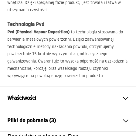
wnętrza. Dzięki specjalnej fazie produkcji jest trwała i łatwa w
utrzymaniu czystości.
Technologia Pvd
Pvd (Physical Vapour Deposition)
to technologia stosowana do
barwienia metalowych powierzchni. Dzięki zaawansowanej
technologicznie metody nakładania powłoki, otrzymujemy
powierzchnię 15-krotnie wytrzymalszą, od klasycznego
galwanizowania. Gwarantuje to wysoką odporność na uszkodzenia
mechaniczne, korozję, oraz wszelkiego rodzaju czynniki
wpływające na powolną erozję powierzchni produktu.
Właściwości
Typ baterii:
Bidetowa
Pliki do pobrania (3)
Sposób montażu:
Stojący
Kolor:
Miedź