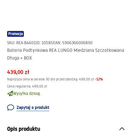
Promocja
SKU
:
REA-B4601
ID
:
10585
EAN
:
5906366006890
Bateria Podtynkowa REA LUNGO Miedziana Szczotkowana
Długa + BOX
439,00 zł
-
12
%
Najniższa cena w okresie 30 dni przed obniżką:
499,00 zł
Cena regularna
:
499,00 zł
Wysyłka dzisiaj.
Zapytaj o produkt
Opis produktu