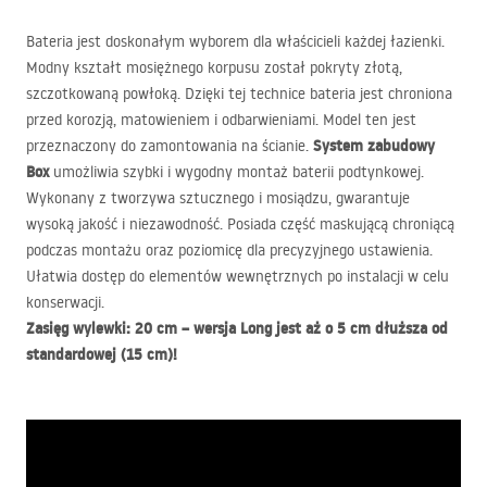
Bateria jest doskonałym wyborem dla właścicieli każdej łazienki.
Modny kształt mosiężnego korpusu został pokryty złotą,
szczotkowaną powłoką. Dzięki tej technice bateria jest chroniona
przed korozją, matowieniem i odbarwieniami. Model ten jest
System zabudowy
przeznaczony do zamontowania na ścianie.
Box
umożliwia szybki i wygodny montaż baterii podtynkowej.
Wykonany z tworzywa sztucznego i mosiądzu, gwarantuje
wysoką jakość i niezawodność. Posiada część maskującą chroniącą
podczas montażu oraz poziomicę dla precyzyjnego ustawienia.
Ułatwia dostęp do elementów wewnętrznych po instalacji w celu
konserwacji.
Zasięg wylewki: 20 cm – wersja Long jest aż o 5 cm dłuższa od
standardowej (15 cm)!