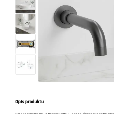
Toalety, ubikacje
Umywalki
Wanny i parawany
Baterie
Natryski
Kuchnia
Akcesoria i meble łazienkowe
Opis produktu