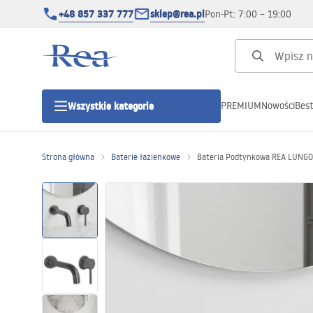
+48 857 337 777
sklep@rea.pl
Pon-Pt: 7:00 – 19:00
PREMIUM
Nowości
Best
Wszystkie kategorie
Kategorie produktowe
Strona główna
Baterie łazienkowe
Bateria Podtynkowa REA LUNGO
Kabiny prysznicowe
Drzwi prysznicowe
Brodziki prysznicowe
Odpływy liniowe