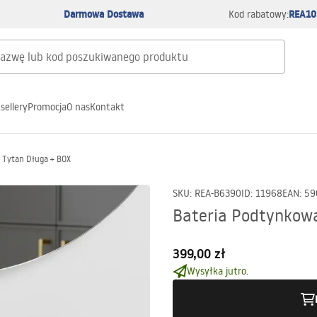
Darmowa Dostawa
REA10
Kod rabatowy:
sellery
Promocja
O nas
Kontakt
 Tytan Długa + BOX
SKU
:
REA-B6390
ID
:
11968
EAN
:
59
Bateria Podtynkow
399,00 zł
Wysyłka jutro.