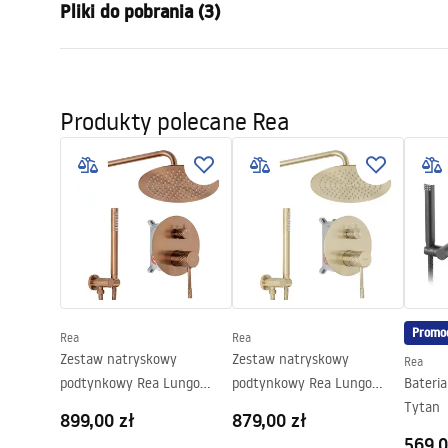
Pliki do pobrania (3)
Sposób montażu:
Ścienny, P
Kolor:
Tytan
Instrukcja montażu
Pielę
Rodzaj wylewki:
Stała
Instrukcja_montazu_.pdf
Pielegn
Produkty polecane Rea
Materiał:
Mosiądz
Zasięg wylewki:
185
mm
Warunki gwarancji
Wysokość (mm):
110
mm
Warranty_Terms_and_Conditions_
Powłoka:
PVD
Faucets_-_5.pdf
Średnica podłączenia:
1/2 cala
Promo
Rea
Rea
Zestaw natryskowy
Zestaw natryskowy
Rea
podtynkowy Rea Lungo
podtynkowy Rea Lungo
Bateri
Diamond Miedź
Diamond Złoto
Tytan
899,00 zł
879,00 zł
Szczotkowana + BOX
Szczotkowane + BOX
569,0