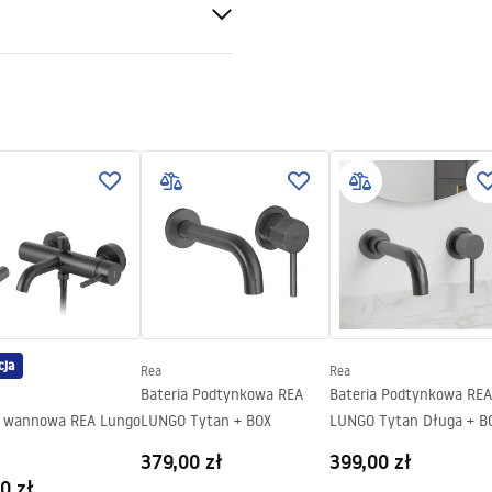
odtynkowy
gnacja produktu
acja (1).pdf
cja
Rea
Rea
Bateria Podtynkowa REA
Bateria Podtynkowa REA
a wannowa REA Lungo
LUNGO Tytan + BOX
LUNGO Tytan Długa + B
379,00 zł
399,00 zł
0 zł