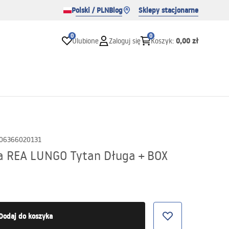
Polski / PLN
Blog
Sklepy stacjonarne
0
0
0,00 zł
Ulubione
Zaloguj się
Koszyk
:
06366020131
a REA LUNGO Tytan Długa + BOX
Dodaj do koszyka