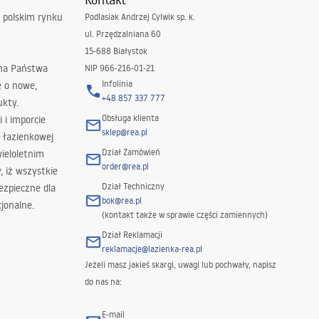
 polskim rynku
Podlasiak Andrzej Cylwik sp. k.
ul. Przędzalniana 60
15-688 Białystok
 na Państwa
NIP 966-216-01-21
Infolinia
ę o nowe,
+48 857 337 777
ukty.
Obsługa klienta
i i imporcie
sklep@rea.pl
 łazienkowej
Dział Zamówień
wieloletnim
order@rea.pl
 iż wszystkie
Dział Techniczny
ezpieczne dla
bok@rea.pl
jonalne.
(kontakt także w sprawie części zamiennych)
Dział Reklamacji
reklamacje@lazienka-rea.pl
Jeżeli masz jakieś skargi, uwagi lub pochwały, napisz
do nas na:
E-mail