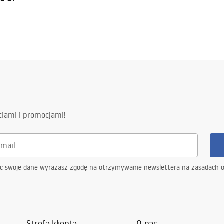
ciami i promocjami!
ąc swoje dane wyrażasz zgodę na otrzymywanie newslettera na zasadach 
Strefa klienta
O nas