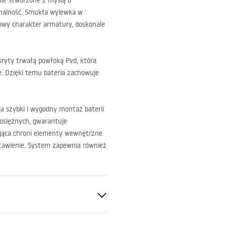
ie stworzone z myślą o
jonalność. Smukła wylewka w
wy charakter armatury, doskonale
okryty trwałą powłoką Pvd, która
e. Dzięki temu bateria zachowuje
 szybki i wygodny montaż baterii
siężnych, gwarantuje
ująca chroni elementy wewnętrzne
tawienie. System zapewnia również
a, Wannowa