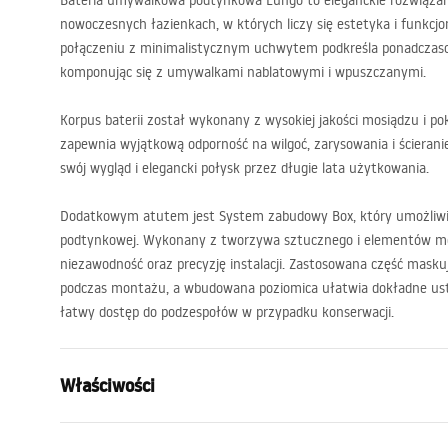
Bateria umywalkowa podtynkowa Lungo to eleganckie rozwiązan
nowoczesnych łazienkach, w których liczy się estetyka i funkc
połączeniu z minimalistycznym uchwytem podkreśla ponadczaso
komponując się z umywalkami nablatowymi i wpuszczanymi.
Korpus baterii został wykonany z wysokiej jakości mosiądzu i p
zapewnia wyjątkową odporność na wilgoć, zarysowania i ścierani
swój wygląd i elegancki połysk przez długie lata użytkowania.
Dodatkowym atutem jest System zabudowy Box, który umożliwia
podtynkowej. Wykonany z tworzywa sztucznego i elementów mo
niezawodność oraz precyzję instalacji. Zastosowana część mask
podczas montażu, a wbudowana poziomica ułatwia dokładne us
łatwy dostęp do podzespołów w przypadku konserwacji.
Właściwości
Typ baterii:
Umywalkow