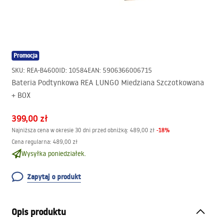
Promocja
SKU
:
REA-B4600
ID
:
10584
EAN
:
5906366006715
Bateria Podtynkowa REA LUNGO Miedziana Szczotkowana
+ BOX
399,00 zł
-
18
%
Najniższa cena w okresie 30 dni przed obniżką:
489,00 zł
Cena regularna
:
489,00 zł
Wysyłka poniedziałek.
Zapytaj o produkt
Opis produktu