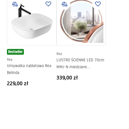
Instrukcja_montazu_.pdf
Materiał:
Mosiądz
Zasięg wylewki:
150
mm
Pielęgnacja produktu
Wysokość (mm):
110
mm
Pielegnacja (1).pdf
Powłoka:
PVD
Średnica podłączenia:
1/2 cala
Pielęgnacja produktu
Bestseller
Rea
Pielegnacja (1).pdf
Rea
LUSTRO ŚCIENNE LED 70cm
Umywalka nablatowa Rea
MMJ N miedziane
Belinda
Warunki gwarancji
szczotkowane
339,00 zł
Warranty_Terms_and_Conditions_Faucets_-_5.pdf
229,00 zł