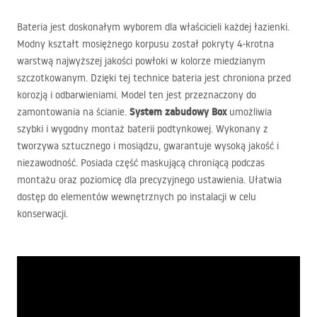
Bateria jest doskonałym wyborem dla właścicieli każdej łazienki.
Modny kształt mosiężnego korpusu został pokryty 4-krotna
warstwą najwyższej jakości powłoki w kolorze miedzianym
szczotkowanym. Dzięki tej technice bateria jest chroniona przed
korozją i odbarwieniami. Model ten jest przeznaczony do
System zabudowy Box
zamontowania na ścianie.
umożliwia
szybki i wygodny montaż baterii podtynkowej. Wykonany z
tworzywa sztucznego i mosiądzu, gwarantuje wysoką jakość i
niezawodność. Posiada część maskującą chroniącą podczas
montażu oraz poziomicę dla precyzyjnego ustawienia. Ułatwia
dostęp do elementów wewnętrznych po instalacji w celu
konserwacji.