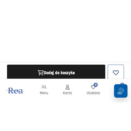
Dodaj do koszyka
0
0
Menu
Konto
Ulubione
Koszyk
Newsletter
Bądź na bieżąco z nowościami i promocjami!