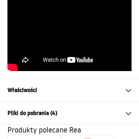
Właściwości
Typ baterii:
Umywalkowa, Wannowa
Pliki do pobrania (4)
Sposób montażu:
Ścienny, Podtynkowy
Kolor:
Miedź szczotkowana
Produkty polecane Rea
Instrukcja montażu
Rodzaj wylewki:
Stała