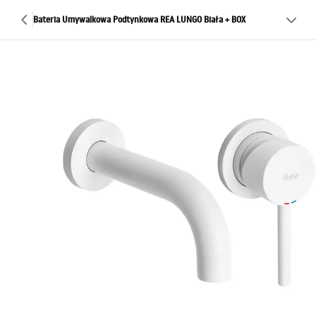
Bateria Umywalkowa Podtynkowa REA LUNGO Biała + BOX