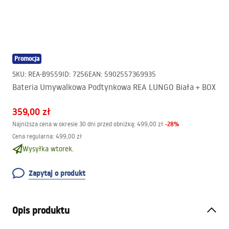
Promocja
SKU
:
REA-B9559
ID
:
7256
EAN
:
5902557369935
Bateria Umywalkowa Podtynkowa REA LUNGO Biała + BOX
359,00 zł
-
28
%
Najniższa cena w okresie 30 dni przed obniżką:
499,00 zł
Cena regularna
:
499,00 zł
Wysyłka wtorek.
Zapytaj o produkt
Opis produktu