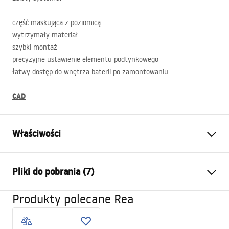
część maskująca z poziomicą
wytrzymały materiał
szybki montaż
precyzyjne ustawienie elementu podtynkowego
łatwy dostęp do wnętrza baterii po zamontowaniu
CAD
Właściwości
Typ baterii:
Umywalkowa, Wannowa
Pliki do pobrania (7)
Sposób montażu:
Ścienny, Podtynkowy
Kolor:
Biały
Produkty polecane Rea
Instrukcja montażu
Rodzaj wylewki:
Stała
Faucet.pdf
Materiał:
Mosiądz