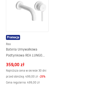
Zasięg wylewki:
150
mm
manual
Wysokość (mm):
110
mm
manual podt.pdf
Powłoka:
Electroplating
Średnica podłączenia:
1/2 cala
Warunki bezpieczeństwa
Promocja
WARUNKI BEZPIECZENSTWA BATERIE.pdf
Rea
Bateria Umywalkowa
Podtynkowa REA LUNGO
Karta produktu
Biała + BOX
BATERIA UMYWALKOWA PODTYNKOWA LUNGO BIALA +
359,00 zł
BOX.pdf
Najniższa cena w okresie 30 dni
przed obniżką:
499,00 zł
-
28
%
Cena regularna
:
499,00 zł
Pielęgnacja
Pielęgnacja.pdf
Warunki gwarancji