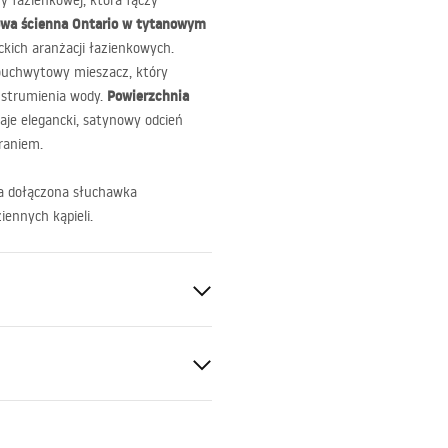
y łazienkowej, która łączy
owa ścienna Ontario w tytanowym
kich aranżacji łazienkowych.
ouchwytowy mieszacz, który
Powierzchnia
y strumienia wody.
daje elegancki, satynowy odcień
eraniem.
a dołączona słuchawka
iennych kąpieli.
a
ki bezpieczeństwa
S