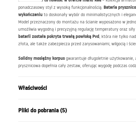
Seria Ontario to nowość w ofercie marki Rea
– kolekcja armatur
Bateria prysznic
ponadczasowy styl z wysoką funkcjonalnością.
wykończeniu
to doskonały wybór do minimalistycznych i eleganc
Model przeznaczony do montażu na ścianie wyposażono w jedn
umożliwia wygodną i precyzyjną regulację temperatury oraz sił
baterii została pokryta trwałą powłoką Pvd
, która nie tylko na
złota, ale także zabezpiecza przed zarysowaniami, wilgocią i ści
Solidny mosiężny korpus
gwarantuje długoletnie użytkowanie, 
prysznicowa dopełnia cały zestaw, oferując wygodę podczas codz
Właściwości
Typ baterii:
Prysznicow
Pliki do pobrania (5)
Sposób montażu:
Ścienny
Kolor:
Tytan
Warun
Materiał:
Mosiądz, AB
Instrukcja montażu