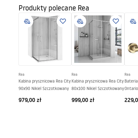
WARUN
Produkty polecane Rea
Faucet.pdf
Wysokość (mm):
80
mm
BATERI
Powłoka:
PVD
Średnica podłączenia:
1/2 cala
Pielęgnacja
Pielę
Rozstaw przyłączy:
150
mm
Pielęgnacja.pdf
Pielęg
Model
JS-11804GG
Gwarancja
5 lat
Warunki gwarancji
Warranty_Terms_and_Conditions_
Faucets_-_5.pdf
Rea
Rea
Rea
Kabina prysznicowa Rea City
Kabina prysznicowa Rea City
Bateri
90x90 Nikiel Szczotkowany
80x100 Nikiel Szczotkowany
Ontari
SZCZO
979,00 zł
999,00 zł
229,0