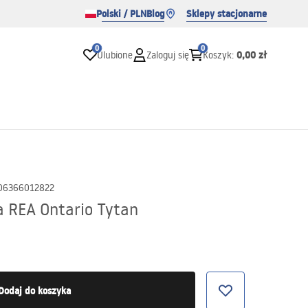
Polski / PLN
Blog
Sklepy stacjonarne
0
0
0,00 zł
Ulubione
Zaloguj się
Koszyk
:
06366012822
a REA Ontario Tytan
Dodaj do koszyka