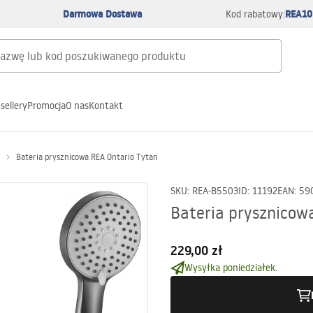
Darmowa Dostawa
REA10
Kod rabatowy:
sellery
Promocja
O nas
Kontakt
Bateria prysznicowa REA Ontario Tytan
SKU
:
REA-B5503
ID
:
11192
EAN
:
59
Bateria prysznicow
229,00 zł
Wysyłka poniedziałek.