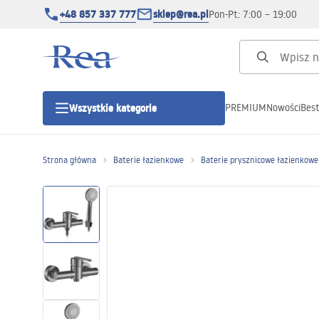
+48 857 337 777
sklep@rea.pl
Pon-Pt: 7:00 – 19:00
PREMIUM
Nowości
Best
Wszystkie kategorie
Kategorie produktowe
Strona główna
Baterie łazienkowe
Baterie prysznicowe łazienkowe
Kabiny prysznicowe
Drzwi prysznicowe
Brodziki prysznicowe
Odpływy liniowe