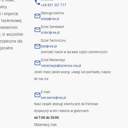
ę o nowe,
+48 857 337 777
ukty.
Obsługa klienta
i i imporcie
sklep@rea.pl
 łazienkowej
Dział Zamówień
wieloletnim
order@rea.pl
 iż wszystkie
Dział Techniczny
ezpieczne dla
bok@rea.pl
jonalne.
(kontakt także w sprawie części zamiennych)
Dział Reklamacji
reklamacje@lazienka-rea.pl
Jeżeli masz jakieś skargi, uwagi lub pochwały, napisz
do nas na:
E-mail
kierownik@rea.pl
Nasz zespół obsługi klienta jest do Państwa
dyspozycji w dni robocze w godzinach:
od 7:00 do 19:00
Obserwuj nas