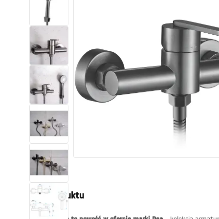
Toalety, ubikacje
Umywalki
Wanny i parawany
Baterie
Natryski
Kuchnia
Akcesoria i meble łazienkowe
Opis produktu