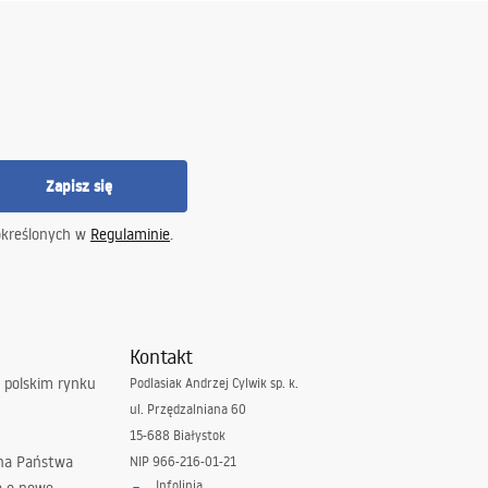
Zapisz się
określonych w
Regulaminie
.
Kontakt
 polskim rynku
Podlasiak Andrzej Cylwik sp. k.
ul. Przędzalniana 60
15-688 Białystok
 na Państwa
NIP 966-216-01-21
Infolinia