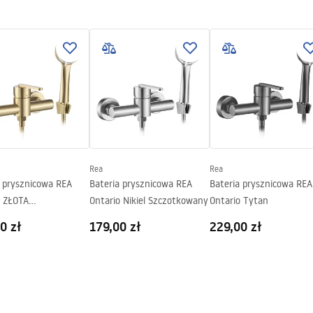
KI BEZPIECZENSTWA
E.pdf
gnacja
nacja.pdf
Rea
Rea
a prysznicowa REA
Bateria prysznicowa REA
Bateria prysznicowa REA
o ZŁOTA
Ontario Nikiel Szczotkowany
Ontario Tytan
TKOWANA
0 zł
179,00 zł
229,00 zł