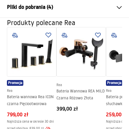
Typ baterii:
Prysznicowa
Pliki do pobrania (4)
Sposób montażu:
Ścienny
Kolor:
Czarny
Produkty polecane Rea
Instrukcja montażu
Materiał:
Mosiądz, ABS
Faucet.pdf
Wysokość (mm):
120
mm
Powłoka:
Electroplating
Pielęgnacja
Średnica podłączenia:
1/2 cala
Pielęgnacja.pdf
Rozstaw przyłączy:
150
mm
Model
MY1802-8B
Pielęgnacja
Promocja
Promocja
Gwarancja
5 lat
Rea
Pielęgnacja.pdf
Rea
Bateria Wannowa REA MILD
Rea
Bateria wannowa Rea ICON
Bateria prys
Czarna Różowo Złota
czarna Pięciootworowa
słuchawką R
Warunki gwarancji
399,00 zł
czarna
Warranty_Terms_and_Conditions_Faucets_-_5.pdf
799,00 zł
259,00 zł
Najniższa cena w okresie 30 dni
Najniższa cena 
przed obniżką:
839,00 zł
-
5
%
przed obniżką: