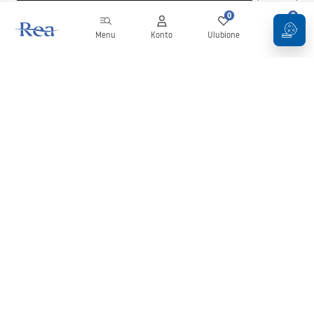
0
0
Menu
Konto
Ulubione
Koszyk
Newsletter
Bądź na bieżąco z nowościami i promocjami!
Zapisz się
Wprowadzając i zatwierdzając swoje dane wyrażasz zgodę na
otrzymywanie newslettera na zasadach określonych w
Regulaminie
.