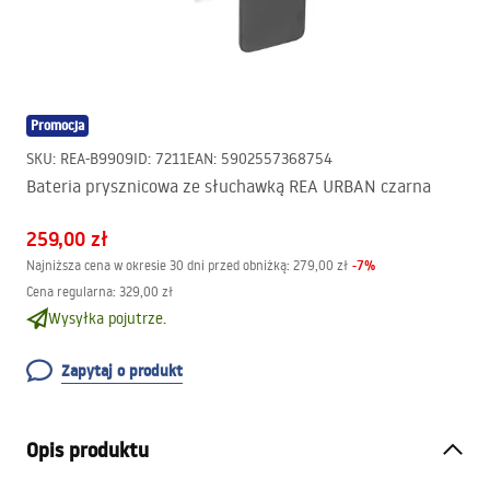
Promocja
SKU
:
REA-B9909
ID
:
7211
EAN
:
5902557368754
Bateria prysznicowa ze słuchawką REA URBAN czarna
259,00 zł
-
7
%
Najniższa cena w okresie 30 dni przed obniżką:
279,00 zł
Cena regularna
:
329,00 zł
Wysyłka pojutrze.
Zapytaj o produkt
Opis produktu