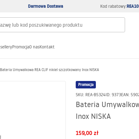
Darmowa Dostawa
REA10
Kod rabatowy:
sellery
Promocja
O nas
Kontakt
Bateria Umywalkowa REA CLIF nikiel szczotkowany Inox NISKA
Promocja
SKU
:
REA-B5324
ID
:
9373
EAN
:
590
Bateria Umywalkowa
Inox NISKA
159,00 zł