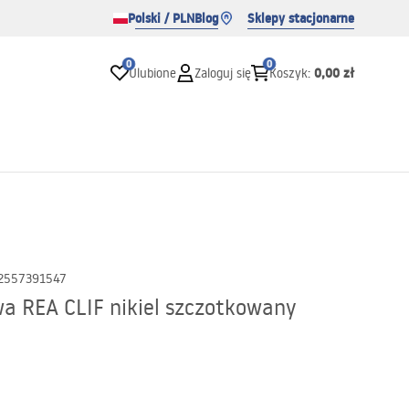
Polski / PLN
Blog
Sklepy stacjonarne
0
0
0,00 zł
Ulubione
Zaloguj się
Koszyk
:
2557391547
 REA CLIF nikiel szczotkowany