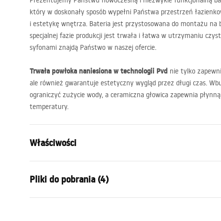
Prezentujemy Państwu nowoczesną i niezwykle funkcjonalną bater
który w doskonały sposób wypełni Państwa przestrzeń łazienk
i estetykę wnętrza. Bateria jest przystosowana do montażu na b
specjalnej fazie produkcji jest trwała i łatwa w utrzymaniu czy
syfonami znajdą Państwo w naszej ofercie.
Trwała powłoka naniesiona w technologii Pvd
nie tylko zapewnia
ale również gwarantuje estetyczny wygląd przez długi czas. Wb
ograniczyć zużycie wody, a ceramiczna głowica zapewnia płynną 
temperatury.
Właściwości
Typ baterii:
Umywalkow
Pliki do pobrania (4)
Sposób montażu:
Stojący
Kolor:
Stal szczo
Warunki gwarancji
Rodzaj wylewki:
Stała
Instr