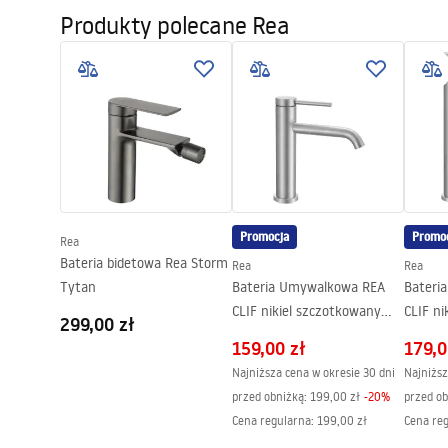
Warranty_Terms_and_Conditions_
Produkty polecane Rea
faucet
Materiał:
Mosiądz
Faucets_-_5.pdf
Zasięg wylewki:
125
mm
Wysokość (mm):
205
mm
Informacje o
Pielę
Powłoka:
PVD
bezpieczeństwie
Pieleg
Safety_Information_Faucets.pdf
Średnica podłączenia:
3/8 cala
Model
JS-B311N
Gwarancja
5 lat
Promocja
Promo
Rea
Bateria bidetowa Rea Storm
Rea
Rea
Tytan
Bateria Umywalkowa REA
Bateri
CLIF nikiel szczotkowany
CLIF ni
299,00 zł
Inox NISKA
Inox W
159,00 zł
179,0
Najniższa cena w okresie 30 dni
Najniższ
przed obniżką:
199,00 zł
-
20
%
przed ob
Cena regularna
:
199,00 zł
Cena re