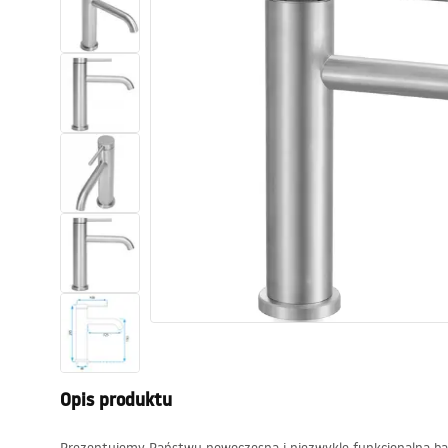
Toalety, ubikacje
Umywalki
Wanny i parawany
Baterie
Natryski
Kuchnia
Akcesoria i meble łazienkowe
Opis produktu