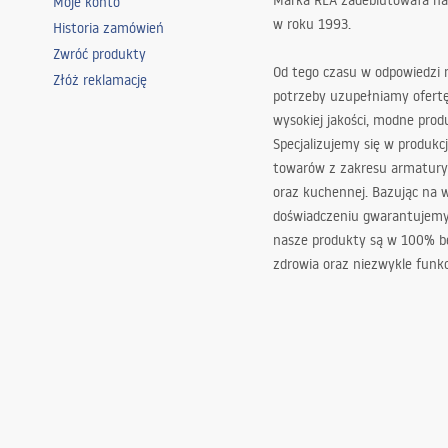
Marka REA zadebiutowała na
Moje konto
w roku 1993.
Historia zamówień
Zwróć produkty
Od tego czasu w odpowiedzi
Złóż reklamację
potrzeby uzupełniamy ofert
wysokiej jakości, modne prod
Specjalizujemy się w produkcj
towarów z zakresu armatury
oraz kuchennej. Bazując na 
doświadczeniu gwarantujemy,
nasze produkty są w 100% b
zdrowia oraz niezwykle funkc