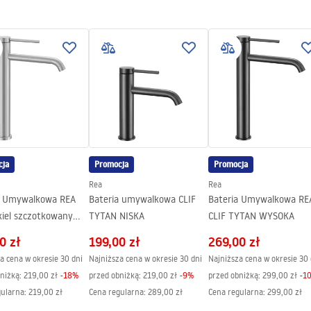
.pdf
gnacja
nacja.pdf
cja
Promocja
Promocja
Rea
Rea
a Umywalkowa REA
Bateria umywalkowa CLIF
Bateria Umywalkowa RE
kiel szczotkowany
TYTAN NISKA
CLIF TYTAN WYSOKA
YSOKA
0 zł
199,00 zł
269,00 zł
a cena w okresie 30 dni
Najniższa cena w okresie 30 dni
Najniższa cena w okresie 30 
niżką:
219,00 zł
-
18
%
przed obniżką:
219,00 zł
-
9
%
przed obniżką:
299,00 zł
-
1
gularna
:
219,00 zł
Cena regularna
:
289,00 zł
Cena regularna
:
299,00 zł