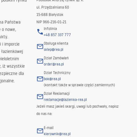
 polskim rynku
ul. Przędzalniana 60
15-688 Białystok
 na Państwa
NIP 966-216-01-21
Infolinia
ę o nowe,
+48 857 337 777
ukty.
Obsługa klienta
i i imporcie
sklep@rea.pl
 łazienkowej
Dział Zamówień
wieloletnim
order@rea.pl
 iż wszystkie
Dział Techniczny
ezpieczne dla
bok@rea.pl
jonalne.
(kontakt także w sprawie części zamiennych)
Dział Reklamacji
reklamacje@lazienka-rea.pl
Jeżeli masz jakieś skargi, uwagi lub pochwały, napisz
do nas na:
E-mail
kierownik@rea.pl