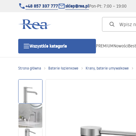
+48 857 337 777
sklep@rea.pl
Pon-Pt: 7:00 – 19:00
PREMIUM
Nowości
Best
Wszystkie kategorie
Kategorie produktowe
Strona główna
Baterie łazienkowe
Krany, baterie umywalkowe
Kabiny prysznicowe
Drzwi prysznicowe
Brodziki prysznicowe
Odpływy liniowe