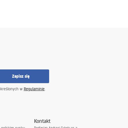
Zapisz się
określonych w
Regulaminie
.
Kontakt
Podlasiak Andrzej Cylwik sp. k.