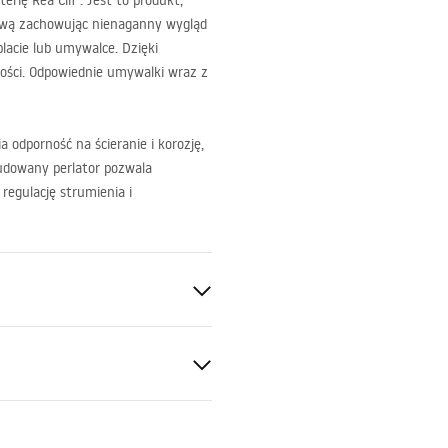
ię Rea Clif . Jest to produkt,
ową zachowując nienaganny wygląd
lacie lub umywalce. Dzięki
stości. Odpowiednie umywalki wraz z
 odporność na ścieranie i korozję,
udowany perlator pozwala
regulację strumienia i
a
tkowana
ukcja montażu