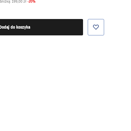
-
20
%
obniżką:
199,00 zł
Dodaj do koszyka