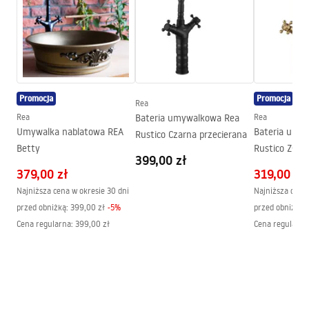
Zasięg wylewki:
180
mm
Atest higieniczny
Wysokość (mm):
400
mm
atest_baterie_kuchenne.pdf
Powłoka:
PVD
Średnica podłączenia:
3/8 cala
Warunki gwarancji
Promocja
Promocja
Rea
Warranty_Terms_and_Conditions_Faucets_-_5.pdf
Rea
Bateria umywalkowa Rea
Rea
Umywalka nablatowa REA
Bateria umy
Rustico Czarna przecierana
Betty
Rustico Złot
Pielęgnacja
399,00 zł
Pielegnacja.pdf
379,00 zł
319,00 zł
Najniższa cena w okresie 30 dni
Najniższa cena 
przed obniżką:
399,00 zł
-
5
%
przed obniżką:
Cena regularna
:
399,00 zł
Cena regularna