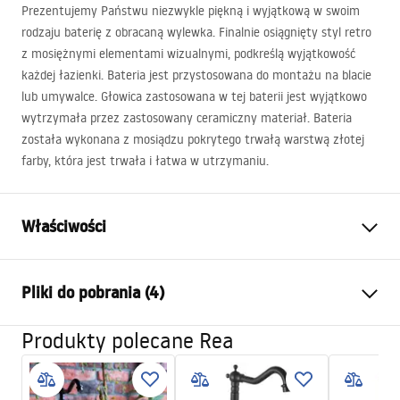
Prezentujemy Państwu niezwykle piękną i wyjątkową w swoim
rodzaju baterię z obracaną wylewka. Finalnie osiągnięty styl retro
z mosiężnymi elementami wizualnymi, podkreślą wyjątkowość
każdej łazienki. Bateria jest przystosowana do montażu na blacie
lub umywalce. Głowica zastosowana w tej baterii jest wyjątkowo
wytrzymała przez zastosowany ceramiczny materiał. Bateria
została wykonana z mosiądzu pokrytego trwałą warstwą złotej
farby, która jest trwała i łatwa w utrzymaniu.
Właściwości
Typ baterii:
Umywalkowa
Pliki do pobrania (4)
Sposób montażu:
Stojący
Kolor:
Złoty szczotkowany
Produkty polecane Rea
Instrukcja montażu
Rodzaj wylewki:
Ruchoma
Faucet.pdf
Materiał:
Mosiądz