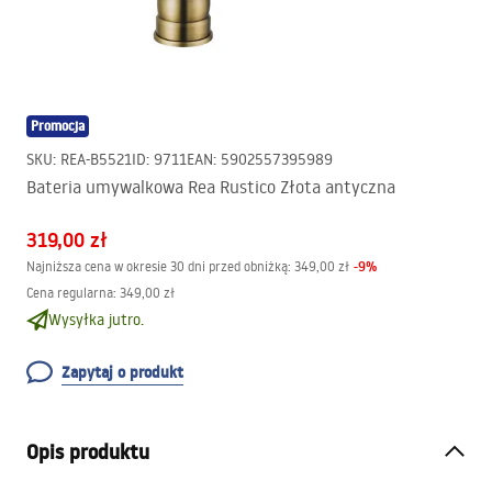
Promocja
SKU
:
REA-B5521
ID
:
9711
EAN
:
5902557395989
Bateria umywalkowa Rea Rustico Złota antyczna
319,00 zł
-
9
%
Najniższa cena w okresie 30 dni przed obniżką:
349,00 zł
Cena regularna
:
349,00 zł
Wysyłka jutro.
Zapytaj o produkt
Opis produktu