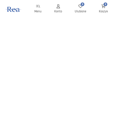
0
0
Menu
Konto
Ulubione
Koszyk
Newsletter
Bądź na bieżąco z nowościami i promocjami!
Zapisz się
Wprowadzając i zatwierdzając swoje dane wyrażasz zgodę na
otrzymywanie newslettera na zasadach określonych w
Regulaminie
.