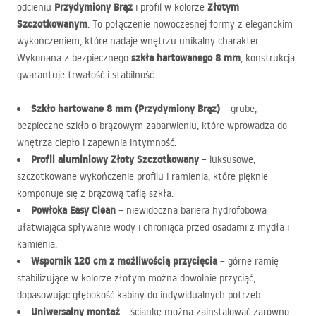
Przydymiony Brąz
Złotym
odcieniu
i profil w kolorze
Szczotkowanym
. To połączenie nowoczesnej formy z eleganckim
wykończeniem, które nadaje wnętrzu unikalny charakter.
szkła hartowanego 8 mm
Wykonana z bezpiecznego
, konstrukcja
gwarantuje trwałość i stabilność.
Szkło hartowane 8 mm (Przydymiony Brąz)
– grube,
bezpieczne szkło o brązowym zabarwieniu, które wprowadza do
wnętrza ciepło i zapewnia intymność.
Profil aluminiowy Złoty Szczotkowany
– luksusowe,
szczotkowane wykończenie profilu i ramienia, które pięknie
komponuje się z brązową taflą szkła.
Powłoka Easy Clean
– niewidoczna bariera hydrofobowa
ułatwiająca spływanie wody i chroniąca przed osadami z mydła i
kamienia.
Wspornik 120 cm z możliwością przycięcia
– górne ramię
stabilizujące w kolorze złotym można dowolnie przyciąć,
dopasowując głębokość kabiny do indywidualnych potrzeb.
Uniwersalny montaż
– ściankę można zainstalować zarówno