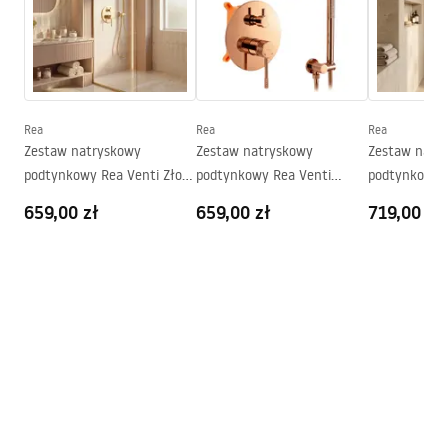
Szkło
Przydymiony brąz 8mm
Seria
Flexi
Montaż
Na brodziku lub posadzce
Wysokość (mm)
1950
mm
Rea
Rea
Rea
Strona
Obustronna
Zestaw natryskowy
Zestaw natryskowy
Zestaw natr
Gwarancja
24 miesiące
podtynkowy Rea Venti Złoty
podtynkowy Rea Venti
podtynkowy 
+ BOX
Miedź + BOX
Miedź Szczo
Powłoka Easy Clean
Tak, po wewnętrznej stronie
659,00 zł
659,00 zł
719,00 zł
szyby