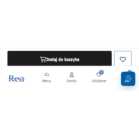
Dodaj do koszyka
0
0
Menu
Konto
Ulubione
Koszyk
Newsletter
Bądź na bieżąco z nowościami i promocjami!