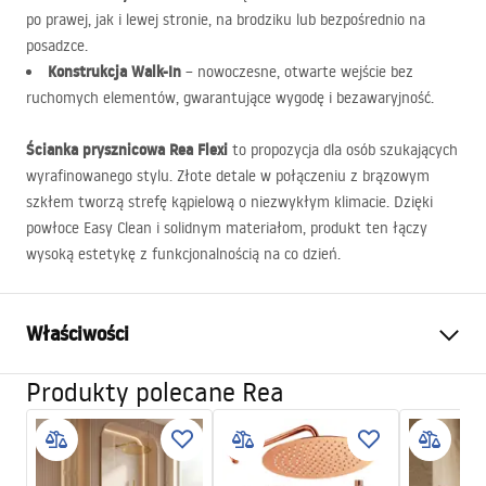
po prawej, jak i lewej stronie, na brodziku lub bezpośrednio na
posadzce.
Konstrukcja Walk-In
– nowoczesne, otwarte wejście bez
ruchomych elementów, gwarantujące wygodę i bezawaryjność.
Ścianka prysznicowa Rea Flexi
to propozycja dla osób szukających
wyrafinowanego stylu. Złote detale w połączeniu z brązowym
szkłem tworzą strefę kąpielową o niezwykłym klimacie. Dzięki
powłoce Easy Clean i solidnym materiałom, produkt ten łączy
wysoką estetykę z funkcjonalnością na co dzień.
Właściwości
Produkty polecane Rea
Wymiar (drzwi x ścianka)
130
Kolor
Złoty szczotkowany
Typ kabiny
Walk-in