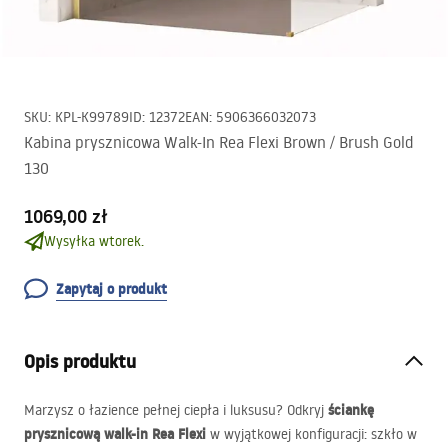
SKU
:
KPL-K99789
ID
:
12372
EAN
:
5906366032073
Kabina prysznicowa Walk-In Rea Flexi Brown / Brush Gold
130
1069,00 zł
Wysyłka wtorek.
Zapytaj o produkt
Opis produktu
ściankę
Marzysz o łazience pełnej ciepła i luksusu? Odkryj
prysznicową walk-in Rea Flexi
w wyjątkowej konfiguracji: szkło w