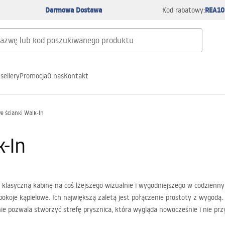
Darmowa Dostawa
REA10
Kod rabatowy:
sellery
Promocja
O nas
Kontakt
e ścianki Walk-In
k-In
 klasyczną kabinę na coś lżejszego wizualnie i wygodniejszego w codzienn
pokoje kąpielowe. Ich największą zaletą jest połączenie prostoty z wygodą.
ie pozwala stworzyć strefę prysznica, która wygląda nowocześnie i nie pr