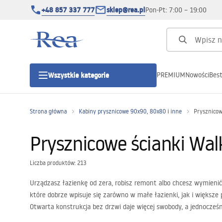
+48 857 337 777
sklep@rea.pl
Pon-Pt: 7:00 – 19:00
PREMIUM
Nowości
Best
Wszystkie kategorie
Kategorie produktowe
Strona główna
Kabiny prysznicowe 90x90, 80x80 i inne
Prysznicow
Kabiny prysznicowe
Prysznicowe ścianki Wal
Drzwi prysznicowe
Liczba produktów: 213
Urządzasz łazienkę od zera, robisz remont albo chcesz wymienić
Brodziki prysznicowe
które dobrze wpisuje się zarówno w małe łazienki, jak i większe 
Otwarta konstrukcja bez drzwi daje więcej swobody, a jednocześn
Odpływy liniowe