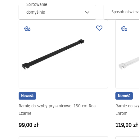
Sortowanie
Sposób otwier
Toalety, ubikacje
Umywalki
Wanny i parawany
Baterie
Natryski
Nowość
Nowość
Kuchnia
Ramię do szyby prysznicowej 150 cm Rea
Ramię do sz
Czarne
Chrom
Akcesoria i meble łazienkowe
99,00 zł
119,00 zł