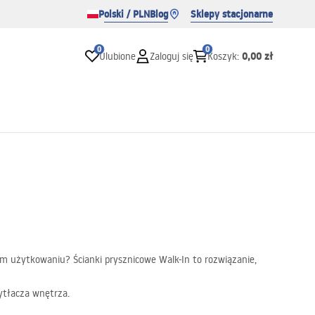
Polski / PLN
Blog
Sklepy stacjonarne
0
0
0,00 zł
Ulubione
Zaloguj się
Koszyk
:
ym użytkowaniu? Ścianki prysznicowe Walk-In to rozwiązanie,
zytłacza wnętrza.