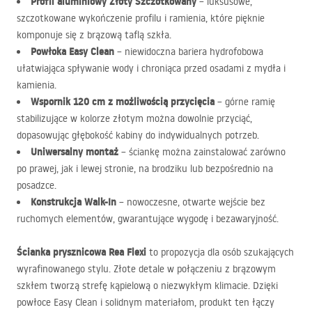
Profil aluminiowy Złoty Szczotkowany
– luksusowe,
szczotkowane wykończenie profilu i ramienia, które pięknie
komponuje się z brązową taflą szkła.
Powłoka Easy Clean
– niewidoczna bariera hydrofobowa
ułatwiająca spływanie wody i chroniąca przed osadami z mydła i
kamienia.
Wspornik 120 cm z możliwością przycięcia
– górne ramię
stabilizujące w kolorze złotym można dowolnie przyciąć,
dopasowując głębokość kabiny do indywidualnych potrzeb.
Uniwersalny montaż
– ściankę można zainstalować zarówno
po prawej, jak i lewej stronie, na brodziku lub bezpośrednio na
posadzce.
Konstrukcja Walk-In
– nowoczesne, otwarte wejście bez
ruchomych elementów, gwarantujące wygodę i bezawaryjność.
Ścianka prysznicowa Rea Flexi
to propozycja dla osób szukających
wyrafinowanego stylu. Złote detale w połączeniu z brązowym
szkłem tworzą strefę kąpielową o niezwykłym klimacie. Dzięki
powłoce Easy Clean i solidnym materiałom, produkt ten łączy