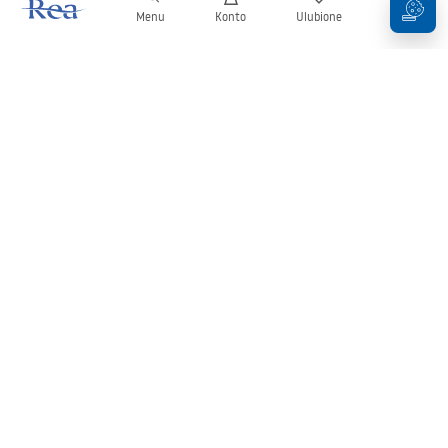
Menu
Konto
Ulubione
Koszyk
Newsletter
Bądź na bieżąco z nowościami i promocjami!
Zapisz się
Wprowadzając i zatwierdzając swoje dane wyrażasz zgodę na
otrzymywanie newslettera na zasadach określonych w
Regulaminie
.