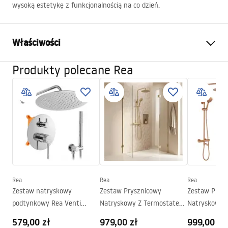
wysoką estetykę z funkcjonalnością na co dzień.
Właściwości
Produkty polecane Rea
Wymiar (drzwi x ścianka)
80
Kolor
Złoty szczotkowany
Typ kabiny
Walk-in
Szkło
Przydymiony brąz 8mm
Seria
Flexi
Montaż
Na brodziku lub posadzce
Wysokość (mm)
1950
mm
Rea
Rea
Rea
Strona
Obustronna
Zestaw natryskowy
Zestaw Prysznicowy
Zestaw Prys
Gwarancja
24 miesiące
podtynkowy Rea Venti
Natryskowy Z Termostatem
Natryskowy 
Chrom + BOX
Rea Lungo Diamond Złoty
Rea Lungo D
Powłoka Easy Clean
Tak, po wewnętrznej stronie
579,00 zł
979,00 zł
999,00 zł
Szczotkowany
Szczotkowan