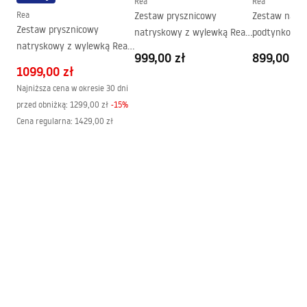
Rea
Rea
szyby
Rea
Zestaw prysznicowy
Zestaw natr
Zestaw prysznicowy
natryskowy z wylewką Rea
podtynkowy 
natryskowy z wylewką Rea
Retro Postarzany Czarny
Czarny + BOX
999,00 zł
899,00 zł
Vintage Czarny
1099,00 zł
Najniższa cena w okresie 30 dni
przed obniżką:
1299,00 zł
-
15
%
Cena regularna
:
1429,00 zł