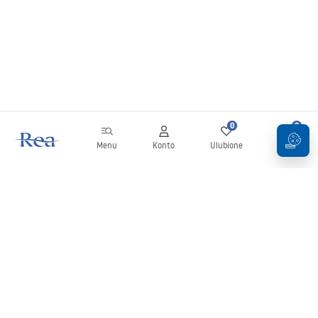
0
0
Menu
Konto
Ulubione
Koszyk
Newsletter
Bądź na bieżąco z nowościami i promocjami!
Zapisz się