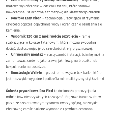
Profil aluminiowy Tytanowy Szczotkowany
– wyjątkowe,
matowe wykończenie w odcieniu tytanu, które stanowi
nowoczesną i szlachetną alternatywę dla klasycznego chromu.
Powłoka Easy Clean
– technologia ułatwiająca utrzymanie
czystości poprzez odpychanie wody i ograniczenie osadzania się
kamienia.
Wspornik 120 cm z możliwością przycięcia
– ramię
stabilizujące w kolorze tytanowym, które można swobodnie
dociąć, dostosowując je do szerokości strefy prysznicowej.
Uniwersalny montaż
– elastyczność instalacji: ściankę można
zamontować zarówno jako prawą, jak i lewą, na brodziku lub
bezpośrednio na posadzce.
Konstrukcja Walk-In
– przestronne wejście bez barier, które
jest niezwykle wygodne i podkreśla minimalistyczny styl łazienki.
Ścianka prysznicowa Rea Flexi
to doskonała propozycja dla
miłośników nieoczywistych rozwiązań. Brązowa barwa szkła w
parze ze szczotkowanym tytanem tworzy spójną, niezwykle
efektowną całość. Solidne wykonanie i powłoka ochronna