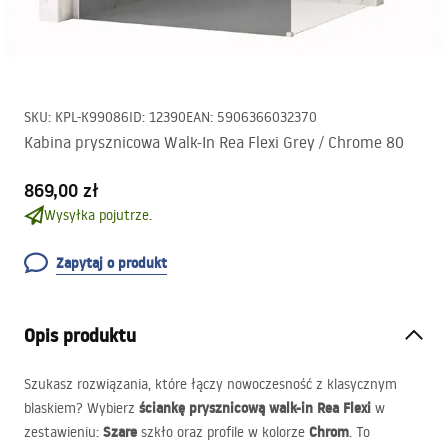
SKU
:
KPL-K99086
ID
:
12390
EAN
:
5906366032370
Kabina prysznicowa Walk-In Rea Flexi Grey / Chrome 80
869,00 zł
Wysyłka pojutrze.
Zapytaj o produkt
Opis produktu
Szukasz rozwiązania, które łączy nowoczesność z klasycznym
ściankę prysznicową walk-in Rea Flexi
blaskiem? Wybierz
w
Szare
Chrom
zestawieniu:
szkło oraz profile w kolorze
. To