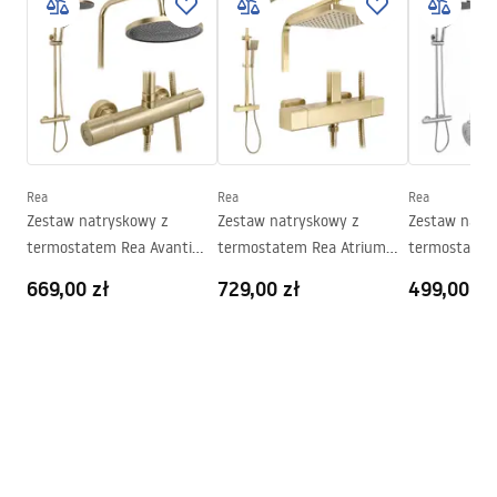
Seria
Flexi
PARAWANY.pdf
Montaż
Na brodziku lub posadzce
Wysokość (mm)
1950
mm
Instrukcja montażu
Strona
Obustronna
Instrukcja_monta__u___cianki_Flexi.pdf
Gwarancja
24 miesiące
Powłoka Easy Clean
Tak, po wewnętrznej stronie
Rea
Rea
Rea
szyby
Zestaw natryskowy z
Zestaw natryskowy z
Zestaw natr
termostatem Rea Avanti
termostatem Rea Atrium
termostatem
Złoty Szczotkowany
Złoty Szczotkowany
Chrom
669,00 zł
729,00 zł
499,00 zł