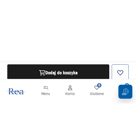
Dodaj do koszyka
0
0
Menu
Konto
Ulubione
Koszyk
Newsletter
Bądź na bieżąco z nowościami i promocjami!