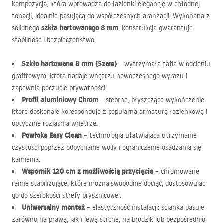
kompozycja, która wprowadza do łazienki elegancję w chłodnej
tonacji, idealnie pasującą do współczesnych aranżacji. Wykonana z
szkła hartowanego 8 mm
solidnego
, konstrukcja gwarantuje
stabilność i bezpieczeństwo.
Szkło hartowane 8 mm (Szare)
– wytrzymała tafla w odcieniu
grafitowym, która nadaje wnętrzu nowoczesnego wyrazu i
zapewnia poczucie prywatności.
Profil aluminiowy Chrom
– srebrne, błyszczące wykończenie,
które doskonale koresponduje z popularną armaturą łazienkową i
optycznie rozjaśnia wnętrze.
Powłoka Easy Clean
– technologia ułatwiająca utrzymanie
czystości poprzez odpychanie wody i ograniczenie osadzania się
kamienia.
Wspornik 120 cm z możliwością przycięcia
– chromowane
ramię stabilizujące, które można swobodnie dociąć, dostosowując
go do szerokości strefy prysznicowej.
Uniwersalny montaż
– elastyczność instalacji: ścianka pasuje
zarówno na prawą, jak i lewą stronę, na brodzik lub bezpośrednio