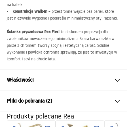
na kafelki.
Konstrukcja Walk-In
– przestronne wejście bez barier, które
jest niezwykle wygodne i podkreśla minimalistyczny styl łazienki.
Ścianka prysznicowa Rea Flexi
to doskonała propozycja dla
zwolenników nowoczesnego minimalizmu. Szara barwa szkła w
parze z chromem tworzy spójną i estetyczną całość. Solidne
wykonanie i powłoka ochronna sprawiają, że jest to inwestycja w
komfort i styl na długie lata.
Właściwości
Wymiar (drzwi x ścianka)
80
Pliki do pobrania (2)
Kolor
Chrom
Typ kabiny
Walk-in
Produkty polecane Rea
Informacje o bezpieczeństwie
Szkło
Szare 8mm
WARUNKI BEZPIECZENSTWA KABINY DRZWI