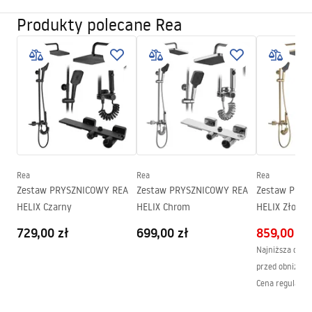
Typ kabiny
Walk-in
Produkty polecane Rea
Informacje o bezpieczeństwie
Szkło
Transparentne 8mm
WARUNKI_BEZPIECZENSTWA_KABINY_DRZWI_PARAWAN
Seria
Flexi
Y.pdf
Montaż
Na brodziku lub posadzce
Wysokość (mm)
1950
mm
Instrukcja montażu
Strona
Obustronna
Instrukcja_monta__u___cianki_Flexi.pdf
Gwarancja
24 miesiące
Powłoka Easy Clean
Tak, po wewnętrznej stronie
Rea
Rea
Rea
szyby
Zestaw PRYSZNICOWY REA
Zestaw PRYSZNICOWY REA
Zestaw PRYS
HELIX Czarny
HELIX Chrom
HELIX Złoty 
729,00 zł
699,00 zł
859,00 zł
Najniższa cena 
przed obniżką:
Cena regularna