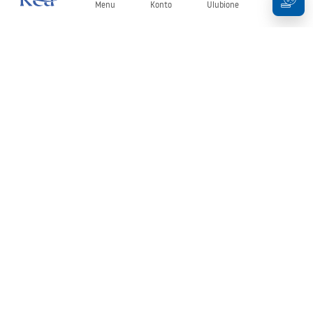
Menu
Konto
Ulubione
Koszyk
Newsletter
Bądź na bieżąco z nowościami i promocjami!
Zapisz się
Wprowadzając i zatwierdzając swoje dane wyrażasz zgodę na
otrzymywanie newslettera na zasadach określonych w
Regulaminie
.