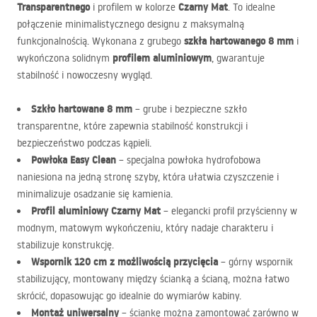
Transparentnego
Czarny Mat
i profilem w kolorze
. To idealne
połączenie minimalistycznego designu z maksymalną
szkła hartowanego 8 mm
funkcjonalnością. Wykonana z grubego
i
profilem aluminiowym
wykończona solidnym
, gwarantuje
stabilność i nowoczesny wygląd.
Szkło hartowane 8 mm
– grube i bezpieczne szkło
transparentne, które zapewnia stabilność konstrukcji i
bezpieczeństwo podczas kąpieli.
Powłoka Easy Clean
– specjalna powłoka hydrofobowa
naniesiona na jedną stronę szyby, która ułatwia czyszczenie i
minimalizuje osadzanie się kamienia.
Profil aluminiowy Czarny Mat
– elegancki profil przyścienny w
modnym, matowym wykończeniu, który nadaje charakteru i
stabilizuje konstrukcję.
Wspornik 120 cm z możliwością przycięcia
– górny wspornik
stabilizujący, montowany między ścianką a ścianą, można łatwo
skrócić, dopasowując go idealnie do wymiarów kabiny.
Montaż uniwersalny
– ściankę można zamontować zarówno w