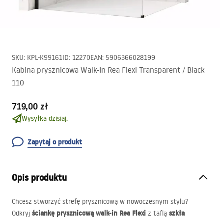
SKU
:
KPL-K99161
ID
:
12270
EAN
:
5906366028199
Kabina prysznicowa Walk-In Rea Flexi Transparent / Black
110
719,00 zł
Wysyłka dzisiaj.
Zapytaj o produkt
Opis produktu
Chcesz stworzyć strefę prysznicową w nowoczesnym stylu?
ściankę prysznicową walk-in Rea Flexi
szkła
Odkryj
z taflą