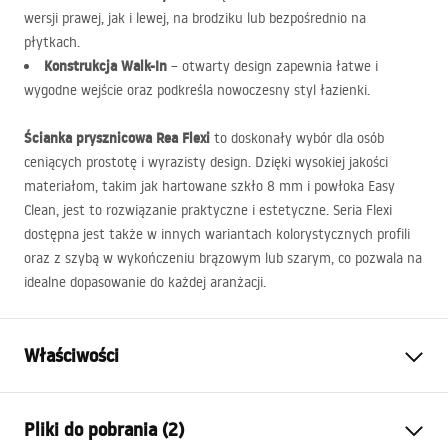
wersji prawej, jak i lewej, na brodziku lub bezpośrednio na
płytkach.
Konstrukcja Walk-In
– otwarty design zapewnia łatwe i
wygodne wejście oraz podkreśla nowoczesny styl łazienki.
Ścianka prysznicowa Rea Flexi
to doskonały wybór dla osób
ceniących prostotę i wyrazisty design. Dzięki wysokiej jakości
materiałom, takim jak hartowane szkło 8 mm i powłoka Easy
Clean, jest to rozwiązanie praktyczne i estetyczne. Seria Flexi
dostępna jest także w innych wariantach kolorystycznych profili
oraz z szybą w wykończeniu brązowym lub szarym, co pozwala na
idealne dopasowanie do każdej aranżacji.
Właściwości
Wymiar (drzwi x ścianka)
110
Pliki do pobrania (2)
Kolor
Czarny