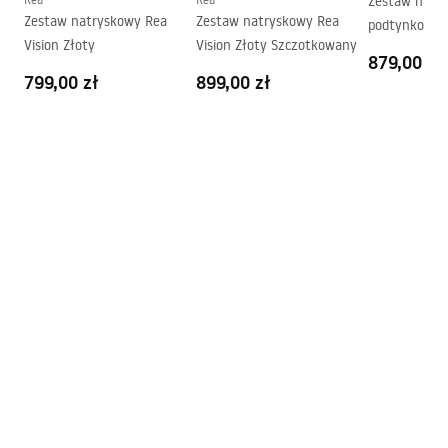
szyby
Zestaw natr
Zestaw natryskowy Rea
Zestaw natryskowy Rea
podtynkowy 
Vision Złoty
Vision Złoty Szczotkowany
Diamond Zło
879,00 zł
Szczotkowan
799,00 zł
899,00 zł