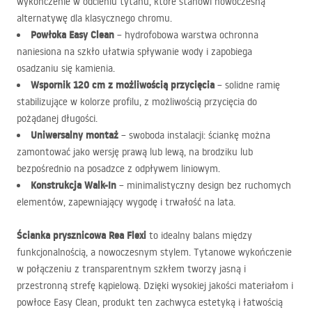
wykończenie w odcieniu tytanu, które stanowi nowoczesną
alternatywę dla klasycznego chromu.
Powłoka Easy Clean
– hydrofobowa warstwa ochronna
naniesiona na szkło ułatwia spływanie wody i zapobiega
osadzaniu się kamienia.
Wspornik 120 cm z możliwością przycięcia
– solidne ramię
stabilizujące w kolorze profilu, z możliwością przycięcia do
pożądanej długości.
Uniwersalny montaż
– swoboda instalacji: ściankę można
zamontować jako wersję prawą lub lewą, na brodziku lub
bezpośrednio na posadzce z odpływem liniowym.
Konstrukcja Walk-In
– minimalistyczny design bez ruchomych
elementów, zapewniający wygodę i trwałość na lata.
Ścianka prysznicowa Rea Flexi
to idealny balans między
funkcjonalnością, a nowoczesnym stylem. Tytanowe wykończenie
w połączeniu z transparentnym szkłem tworzy jasną i
przestronną strefę kąpielową. Dzięki wysokiej jakości materiałom i
powłoce Easy Clean, produkt ten zachwyca estetyką i łatwością