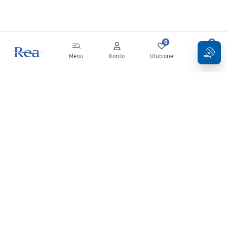
0
0
Menu
Konto
Ulubione
Koszyk
Newsletter
Bądź na bieżąco z nowościami i promocjami!
Zapisz się
Wprowadzając i zatwierdzając swoje dane wyrażasz zgodę na
otrzymywanie newslettera na zasadach określonych w