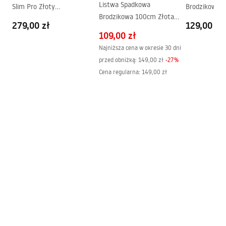
Gwarancja
24 miesiące
Listwa Spadkowa
Slim Pro Złoty
Brodzikowa 
Brodzikowa 100cm Złota
Szczotkowany 80
Szczotkowan
279,00 zł
129,00 zł
Szczotkowana
109,00 zł
Najniższa cena w okresie 30 dni
przed obniżką:
149,00 zł
-
27
%
Cena regularna
:
149,00 zł