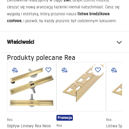
24h
Zamówienia realizujemy w ciągu
, dzięki czemu możesz
cieszyć się nową aranżacją łazienki niemal natychmiast. Ciesz się
listwa brodzikowa
wygodą i estetyką, którą przynosi nasza
czołowa
, i pozwól, by każdy prysznic był codziennym luksusem.
Właściwości
Produkty polecane Rea
Typ produktu:
Listwa czołowa
Kolor:
Złoty szczotkowany
Materiał:
Stal Nierdzewna
Długość:
1200
mm
Wysokość (mm):
52
mm
Szerokość (mm):
12
mm
Grubość stali [mm]:
1
mm
Promocja
Rea
Rea
Możliwość docięcia:
Tak
Odpływ Liniowy Rea Neox
Rea
Listwa Spad