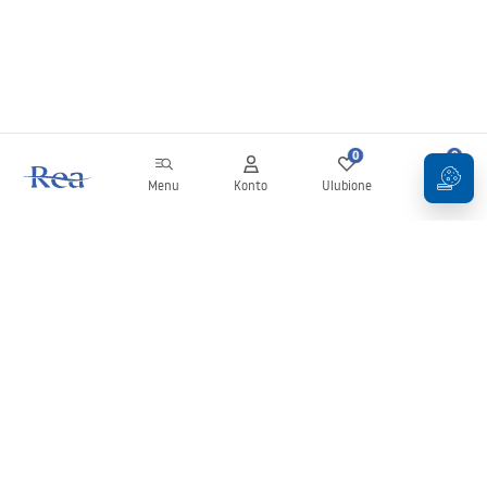
0
0
Menu
Konto
Ulubione
Koszyk
Newsletter
Bądź na bieżąco z nowościami i promocjami!
Zapisz się