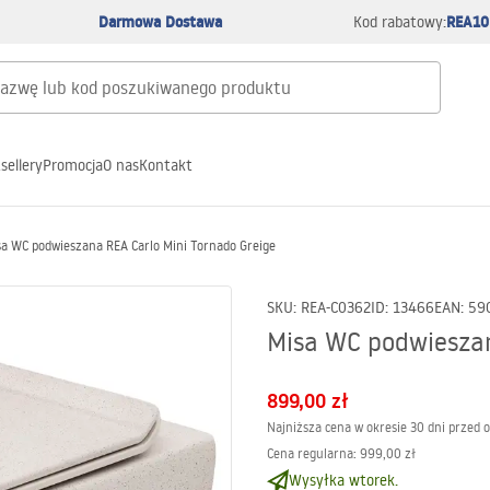
Darmowa Dostawa
REA10
Kod rabatowy:
sellery
Promocja
O nas
Kontakt
sa WC podwieszana REA Carlo Mini Tornado Greige
SKU
:
REA-C0362
ID
:
13466
EAN
:
59
Misa WC podwieszan
899,00 zł
Najniższa cena w okresie 30 dni przed 
Cena regularna
:
999,00 zł
Wysyłka wtorek.