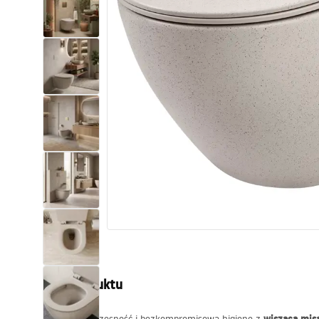
Toalety, ubikacje
Umywalki
Wanny i parawany
Baterie
Natryski
Kuchnia
Akcesoria i meble łazienkowe
Opis produktu