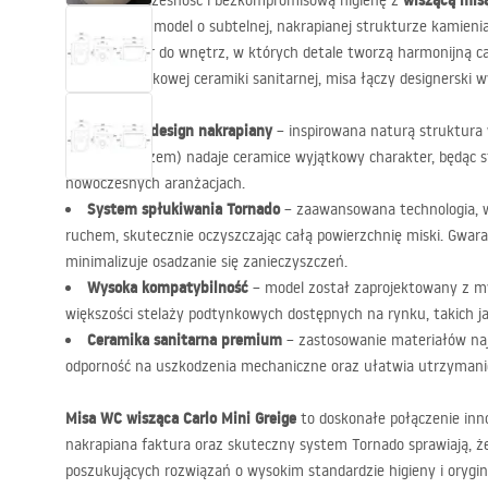
wiszącą misą
Odkryj nowoczesność i bezkompromisową higienę z
kompaktowy model o subtelnej, nakrapianej strukturze kamie
idealny wybór do wnętrz, w których detale tworzą harmonijną c
wysokogatunkowej ceramiki sanitarnej, misa łączy designerski wy
Unikalny design nakrapiany
– inspirowana naturą struktura 
szarości z beżem) nadaje ceramice wyjątkowy charakter, będąc
nowoczesnych aranżacjach.
System spłukiwania Tornado
– zaawansowana technologia, w
ruchem, skutecznie oczyszczając całą powierzchnię miski. Gwar
minimalizuje osadzanie się zanieczyszczeń.
Wysoka kompatybilność
– model został zaprojektowany z m
większości stelaży podtynkowych dostępnych na rynku, takich jak
Ceramika sanitarna premium
– zastosowanie materiałów naj
odporność na uszkodzenia mechaniczne oraz ułatwia utrzymanie
Misa WC wisząca Carlo Mini Greige
to doskonałe połączenie innow
nakrapiana faktura oraz skuteczny system Tornado sprawiają, że
poszukujących rozwiązań o wysokim standardzie higieny i orygi