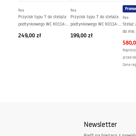
Promo
Rea
Rea
Przycisk typu T do stelaża
Przycisk typu T do stelaża
Rea
podtynkowego WC K011A-Q i
podtynkowego WC K011A-Q i
Stelaż
Slim 024N Złoty
Slim 024N Stal
do mis
249,00 zł
199,00 zł
Szczotkowany
Szczotkowana
580,0
Najniższ
przed ob
Cena re
Newsletter
Bądź na bieżąco z nowoś