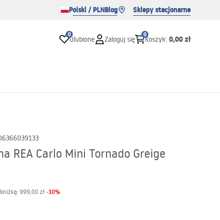
Polski / PLN
Blog
Sklepy stacjonarne
0
0
0,00 zł
Ulubione
Zaloguj się
Koszyk
:
06366039133
a REA Carlo Mini Tornado Greige
-
10
%
obniżką:
999,00 zł