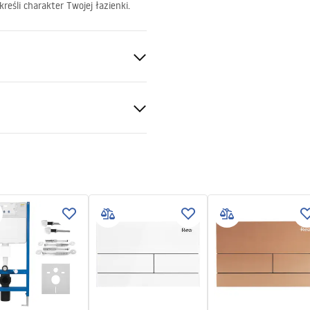
kreśli charakter Twojej łazienki.
nado
tacja kamienia
ja montażu video
-montażu-misy-wc-video.mp4
nitarna
ukcja montażu
f
rze misy WC