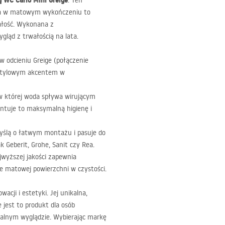
 WC Carlo Mini Greige
. Ten
nia w matowym wykończeniu to
ałość. Wykonana z
gląd z trwałością na lata.
w odcieniu Greige (połączenie
 stylowym akcentem w
 której woda spływa wirującym
antuje to maksymalną higienę i
yślą o łatwym montażu i pasuje do
 Geberit, Grohe, Sanit czy Rea.
wyższej jakości zapewnia
 matowej powierzchni w czystości.
acji i estetyki. Jej unikalna,
 jest to produkt dla osób
nalnym wyglądzie. Wybierając markę