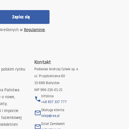
Zapisz się
określonych w
Regulaminie
.
Kontakt
 polskim rynku
Podlasiak Andrzej Cylwik sp. k.
ul. Przędzalniana 60
15-688 Białystok
 na Państwa
NIP 966-216-01-21
Infolinia
ę o nowe,
+48 857 337 777
ukty.
Obsługa klienta
i i imporcie
sklep@rea.pl
 łazienkowej
Dział Zamówień
wieloletnim