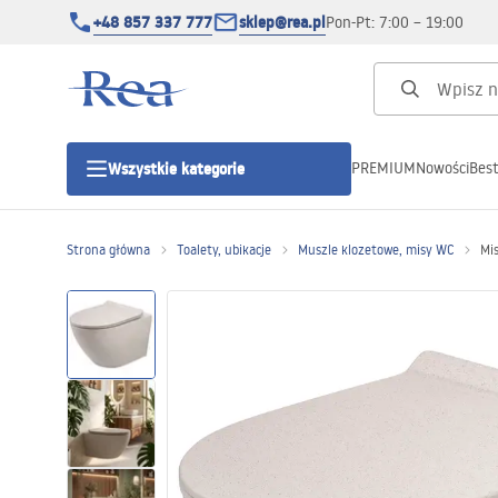
+48 857 337 777
sklep@rea.pl
Pon-Pt: 7:00 – 19:00
PREMIUM
Nowości
Best
Wszystkie kategorie
Kategorie produktowe
Strona główna
Toalety, ubikacje
Muszle klozetowe, misy WC
Mi
Kabiny prysznicowe
Drzwi prysznicowe
Brodziki prysznicowe
Odpływy liniowe