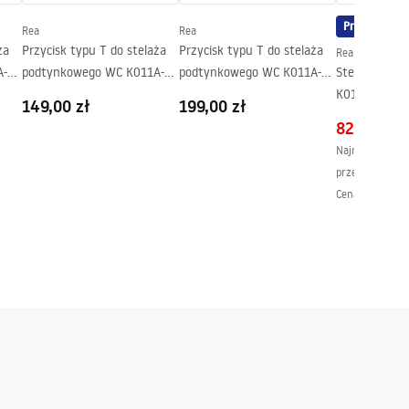
Promocja
Rea
Rea
ża
Przycisk typu T do stelaża
Przycisk typu T do stelaża
Rea
Q i
podtynkowego WC K011A-Q i
podtynkowego WC K011A-Q i
Stelaż zest
Slim 024N Czarne Szkło
Slim 024N Czarny Mat
K011A-Q do 
149,00 zł
199,00 zł
przyciskiem 
829,00 zł
Szczotkowan
Najniższa cena 
przed obniżką:
Cena regularna