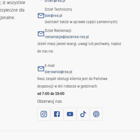
order@rea.pl
 iż wszystkie
Dział Techniczny
ezpieczne dla
bok@rea.pl
jonalne.
(kontakt także w sprawie części zamiennych)
Dział Reklamacji
reklamacje@lazienka-rea.pl
Jeżeli masz jakieś skargi, uwagi lub pochwały, napisz
do nas na:
E-mail
kierownik@rea.pl
Nasz zespół obsługi klienta jest do Państwa
dyspozycji w dni robocze w godzinach:
od 7:00 do 19:00
Obserwuj nas