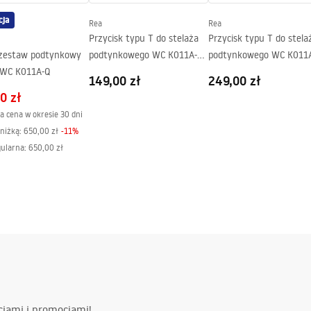
cja
Rea
Rea
Przycisk typu T do stelaża
Przycisk typu T do stela
 zestaw podtynkowy
podtynkowego WC K011A-Q i
podtynkowego WC K011A-
 WC K011A-Q
Slim 024N Białe Szkło
Slim 024N Miedź
149,00 zł
249,00 zł
Szczotkowana
0 zł
a cena w okresie 30 dni
niżką:
650,00 zł
-
11
%
gularna
:
650,00 zł
ciami i promocjami!