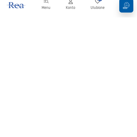
Menu
Konto
Ulubione
Koszyk
Newsletter
Bądź na bieżąco z nowościami i promocjami!
Zapisz się
Wprowadzając i zatwierdzając swoje dane wyrażasz zgodę na
otrzymywanie newslettera na zasadach określonych w
Regulaminie
.