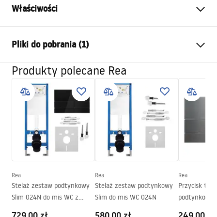
Właściwości
Sposób montażu:
Wiszący
Pliki do pobrania (1)
System spłukiwania:
Rimless Tornado NFQ (Noise-
Free Quiet)
Produkty polecane Rea
Instrukcja montażu
Kolor:
Biały/Złoty
WC.pdf
Wykończenie:
Połysk
Materiał:
Ceramika sanitarna
Długość:
490
mm
Szerokość (mm):
355
mm
Wysokość (mm):
350
mm
Rozstaw śrub montażowych:
180
mm
Rea
Rea
Rea
Deska w zestawie:
Tak, biała
Stelaż zestaw podtynkowy
Stelaż zestaw podtynkowy
Przycisk typu
Slim 024N do mis WC z
Slim do mis WC 024N
podtynkoweg
przyciskiem T Czarne Szkło
Slim 024N T
729,00 zł
580,00 zł
249,00 zł