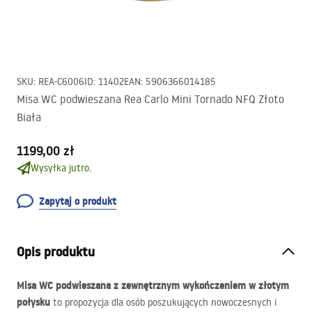
SKU
:
REA-C6006
ID
:
11402
EAN
:
5906366014185
Misa WC podwieszana Rea Carlo Mini Tornado NFQ Złoto
Biała
1199,00 zł
Wysyłka jutro.
Zapytaj o produkt
Opis produktu
Misa WC podwieszana z zewnętrznym wykończeniem w złotym
połysku
to propozycja dla osób poszukujących nowoczesnych i