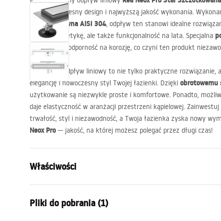
Rea Neox Pro Stal Szczotkowana
Przedstawiamy odpływ liniowy
sobie nowoczesny design i najwyższą jakość wykonania. Wykonan
stal nierdzewna
AISI
304
, odpływ ten stanowi idealne rozwiązan
p
nie tylko estetykę, ale także funkcjonalność na lata. Specjalna
długotrwałą odporność na korozję, co czyni ten produkt niez
Twój nowy odpływ liniowy to nie tylko praktyczne rozwiązanie, a
obrotowemu 
elegancję i nowoczesny styl Twojej łazienki. Dzięki
użytkowanie są niezwykle proste i komfortowe. Ponadto, możli
daje elastyczność w aranżacji przestrzeni kąpielowej. Zainwestuj
trwałość, styl i niezawodność, a Twoja łazienka zyska nowy wy
Neox Pro
— jakość, na której możesz polegać przez długi czas!
Właściwości
Typ odpływu
Regularny
Pliki do pobrania (1)
Typ syfonu
obrotowy 3