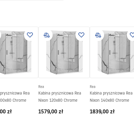
ewna AISI 304
tkowana
 2w1
y na szczelność konstrukcji
4 miesiące pozostałe elementy
Rea
Rea
 prysznicowa Rea
Kabina prysznicowa Rea
Kabina prysznicowa Rea
100x80 Chrome
Nixon 120x80 Chrome
Nixon 140x80 Chrome
00 zł
1579,00 zł
1839,00 zł