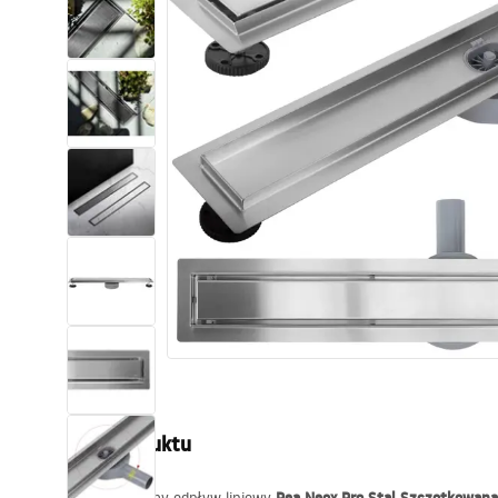
Toalety, ubikacje
Umywalki
Wanny i parawany
Baterie
Natryski
Kuchnia
Akcesoria i meble łazienkowe
Opis produktu