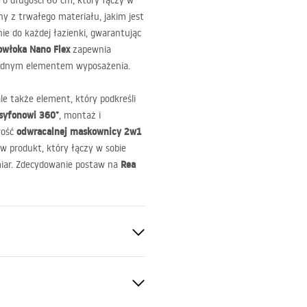
o długości 60 cm, który łączy w
y z trwałego materiału, jakim jest
ie do każdej łazienki, gwarantując
owłoka Nano Flex
zapewnia
awodnym elementem wyposażenia.
le także element, który podkreśli
syfonowi 360°
, montaż i
odwracalnej maskownicy 2w1
wość
 w produkt, który łączy w sobie
Rea
miar. Zdecydowanie postaw na
60°