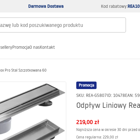
Darmowa Dostawa
REA10
Kod rabatowy:
sellery
Promocja
O nas
Kontakt
ox Pro Stal Szczotkowana 60
Promocja
SKU
:
REA-G5807
ID
:
10478
EAN
:
59
Odpływ Liniowy Rea
219,00 zł
Najniższa cena w okresie 30 dni przed 
Cena regularna
:
229,00 zł