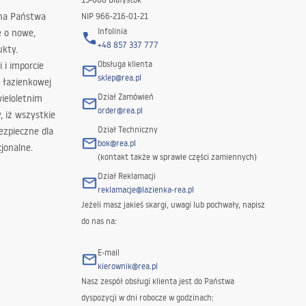
 na Państwa
NIP 966-216-01-21
Infolinia
ę o nowe,
+48 857 337 777
ukty.
Obsługa klienta
i i imporcie
sklep@rea.pl
 łazienkowej
Dział Zamówień
wieloletnim
order@rea.pl
 iż wszystkie
Dział Techniczny
ezpieczne dla
bok@rea.pl
jonalne.
(kontakt także w sprawie części zamiennych)
Dział Reklamacji
reklamacje@lazienka-rea.pl
Jeżeli masz jakieś skargi, uwagi lub pochwały, napisz
do nas na:
E-mail
kierownik@rea.pl
Nasz zespół obsługi klienta jest do Państwa
dyspozycji w dni robocze w godzinach: