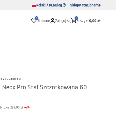
Polski / PLN
Blog
Sklepy stacjonarne
0
0
0,00 zł
Ulubione
Zaloguj się
Koszyk
:
06366000331
 Neox Pro Stal Szczotkowana 60
-
4
%
obniżką:
229,00 zł