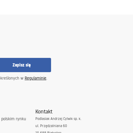
Zapisz się
określonych w
Regulaminie
.
Kontakt
 polskim rynku
Podlasiak Andrzej Cylwik sp. k.
ul. Przędzalniana 60
15-688 Białystok