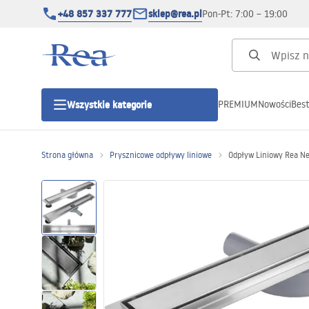
+48 857 337 777
sklep@rea.pl
Pon-Pt: 7:00 – 19:00
PREMIUM
Nowości
Best
Wszystkie kategorie
Kategorie produktowe
Strona główna
Prysznicowe odpływy liniowe
Odpływ Liniowy Rea Ne
Kabiny prysznicowe
Drzwi prysznicowe
Brodziki prysznicowe
Odpływy liniowe