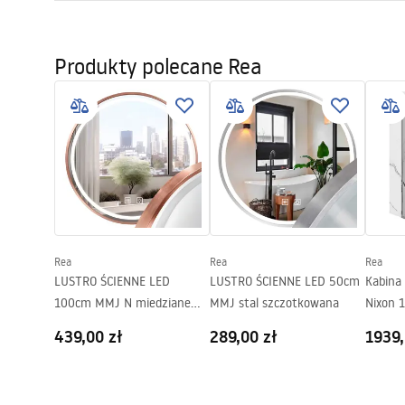
Długość odpływu (cm)
60
Instrukcja montażu
Materiał odpływu
Stal nierdz
LINEAR-3.pdf
Produkty polecane Rea
Kolor
Stal szczo
Maskownica
Odwracalna
Przepustowość
0,45 l/s
Powłoka
Nano Flex
Gwarancja
120 miesięc
stalowej, 2
Rea
Rea
Rea
LUSTRO ŚCIENNE LED
LUSTRO ŚCIENNE LED 50cm
Kabina
100cm MMJ N miedziane
MMJ stal szczotkowana
Nixon 
szczotkowane
439,00 zł
289,00 zł
1939,