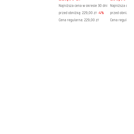
Najniższa cena w okresie 30 dni
Najniższa cena 
przed obniżką:
229,00 zł
-
4
%
przed obniżką:
Cena regularna
:
229,00 zł
Cena regularna