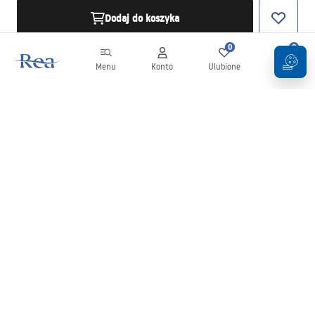
Dodaj do koszyka
0
0
Menu
Konto
Ulubione
Koszyk
Newsletter
Bądź na bieżąco z nowościami i promocjami!
Zapisz się
Wprowadzając i zatwierdzając swoje dane wyrażasz zgodę na
otrzymywanie newslettera na zasadach określonych w
Regulaminie
.