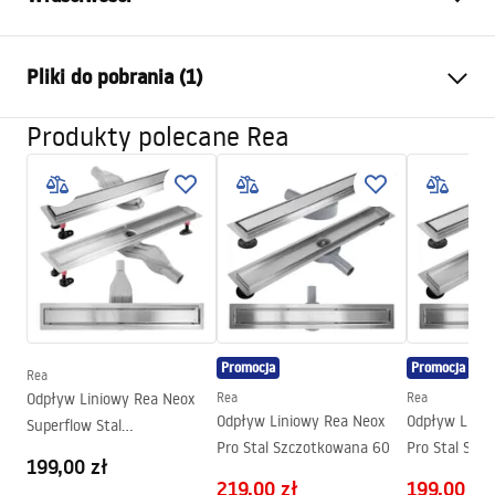
Typ odpływu
Regularny
Pliki do pobrania (1)
Typ syfonu
niski 360°
Długość odpływu (cm)
70
Produkty polecane Rea
Instrukcja montażu
Materiał odpływu
Stal nierdzewna AISI 304
LINEAR-3.pdf
Kolor
Stal szczotkowana
Maskownica
Odwracalna 2w1
Przepustowość
0,45 l/s
Powłoka
Nano Flex
Gwarancja
120 miesięcy na szczelność
konstrukcji stalowej, 24
Promocja
Promocja
Rea
miesiące pozostałe elementy
Odpływ Liniowy Rea Neox
Rea
Rea
Odpływ Liniowy Rea Neox
Odpływ Linio
Superflow Stal
Pro Stal Szczotkowana 60
Pro Stal Szc
Szczotkowana 50
199,00 zł
219,00 zł
199,00 zł