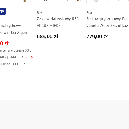
cja
Rea
Rea
Zestaw Natryskowy REA
Zestaw prysznicowy Rea
 natryskowy
ARGUS MIEDŹ
Veneta Złoty Szczotko
kowy Rea Argon
SZCZOTKOWANA
689,00 zł
779,00 zł
+ BOX
0 zł
a cena w okresie 30 dni
niżką:
899,00 zł
-
18
%
gularna
:
899,00 zł