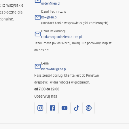
order@rea.pl
 iż wszystkie
Dział Techniczny
ezpieczne dla
bok@rea.pl
jonalne.
(kontakt także w sprawie części zamiennych)
Dział Reklamacji
reklamacje@lazienka-rea.pl
Jeżeli masz jakieś skargi, uwagi lub pochwały, napisz
do nas na:
E-mail
kierownik@rea.pl
Nasz zespół obsługi klienta jest do Państwa
dyspozycji w dni robocze w godzinach:
od 7:00 do 19:00
Obserwuj nas