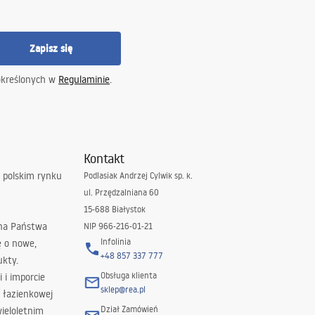
Zapisz się
określonych w
Regulaminie
.
Kontakt
 polskim rynku
Podlasiak Andrzej Cylwik sp. k.
ul. Przędzalniana 60
15-688 Białystok
 na Państwa
NIP 966-216-01-21
Infolinia
ę o nowe,
+48 857 337 777
ukty.
Obsługa klienta
i i imporcie
sklep@rea.pl
 łazienkowej
Dział Zamówień
wieloletnim