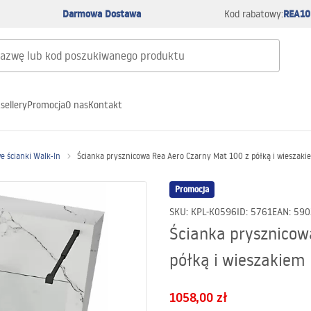
Darmowa Dostawa
REA10
Kod rabatowy:
sellery
Promocja
O nas
Kontakt
e ścianki Walk-In
Ścianka prysznicowa Rea Aero Czarny Mat 100 z półką i wieszak
Promocja
SKU
:
KPL-K0596
ID
:
5761
EAN
:
590
Ścianka prysznicow
półką i wieszakiem
1058,00 zł