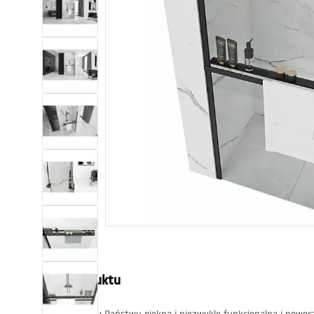
Toalety, ubikacje
Umywalki
Wanny i parawany
Baterie
Natryski
Kuchnia
Akcesoria i meble łazienkowe
Opis produktu