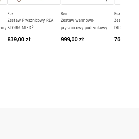
Rea
Rea
Rea
Zestaw Prysznicowy REA
Zestaw wannowo-
Zestaw natr
wany
STORM MIEDŹ
prysznicowy podtynkowy
DROP Złoty 
SZCZOTKOWANA
Rea Lungo Tytan + BOX
839,00 zł
999,00 zł
769,00 zł