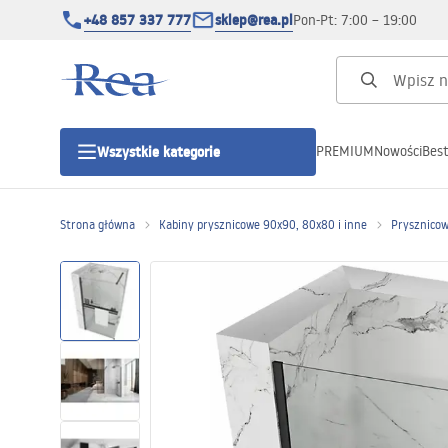
+48 857 337 777
sklep@rea.pl
Pon-Pt: 7:00 – 19:00
PREMIUM
Nowości
Best
Wszystkie kategorie
Kategorie produktowe
Strona główna
Kabiny prysznicowe 90x90, 80x80 i inne
Prysznicow
Kabiny prysznicowe
Drzwi prysznicowe
Brodziki prysznicowe
Odpływy liniowe