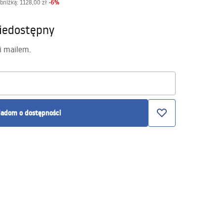
-
6
%
obniżką:
1128,00 zł
iedostępny
i mailem.
adom o dostępności