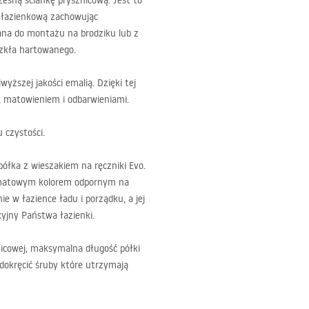
esną ściankę prysznicową. Jest to
 łazienkową zachowując
ana do montażu na brodziku lub z
zkła hartowanego.
ższej jakości emalią. Dzięki tej
, matowieniem i odbarwieniami.
u czystości.
półka z wieszakiem na ręczniki Evo.
m matowym kolorem odpornym na
e w łazience ładu i porządku, a jej
yjny Państwa łazienki.
icowej, maksymalna długość półki
dokręcić śruby które utrzymają