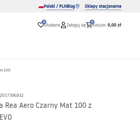
Polski / PLN
Blog
Sklepy stacjonarne
0
0
0,00 zł
Ulubione
Zaloguj się
Koszyk
:
iem EVO
2557396832
a Rea Aero Czarny Mat 100 z
 EVO