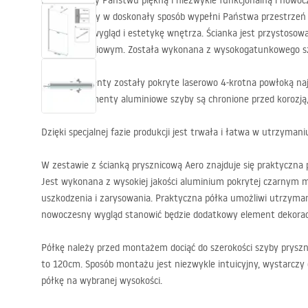
Prezentujemy Państwu piękną i niezwykle funkcjonalną i nowocz
produkt, który w doskonały sposób wypełni Państwa przestrzeń
nienaganny wygląd i estetykę wnętrza. Ścianka jest przystosow
odpływem liniowym. Została wykonana z wysokogatunkowego s
Czarne elementy zostały pokryte laserowo 4-krotna powłoką najwy
technice elementy aluminiowe szyby są chronione przed korozją
Dzięki specjalnej fazie produkcji jest trwała i łatwa w utrzymani
W zestawie z ścianką prysznicową Aero znajduje się praktyczna 
Jest wykonana z wysokiej jakości aluminium pokrytej czarny
uszkodzenia i zarysowania. Praktyczna półka umożliwi utrzymani
nowoczesny wygląd stanowić będzie dodatkowy element dekorac
Półkę należy przed montażem dociąć do szerokości szyby pryszn
to 120cm. Sposób montażu jest niezwykle intuicyjny, wystarczy 
półkę na wybranej wysokości.