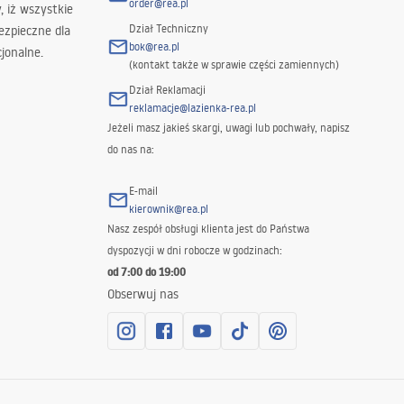
order@rea.pl
 iż wszystkie
Dział Techniczny
ezpieczne dla
bok@rea.pl
jonalne.
(kontakt także w sprawie części zamiennych)
Dział Reklamacji
reklamacje@lazienka-rea.pl
Jeżeli masz jakieś skargi, uwagi lub pochwały, napisz
do nas na:
E-mail
kierownik@rea.pl
Nasz zespół obsługi klienta jest do Państwa
dyspozycji w dni robocze w godzinach:
od 7:00 do 19:00
Obserwuj nas