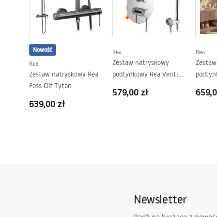
Strona
Obustronna
Gwarancja
24 miesiące
Nowość
Rea
Rea
Zestaw natryskowy
Zestaw
Rea
Zestaw natryskowy Rea
podtynkowy Rea Venti
podtyn
Foss Clif Tytan
Chrom + BOX
+ BOX
579,00 zł
659,0
639,00 zł
Newsletter