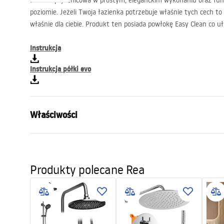
Ścianka prysznicowa w prostym, eleganckim wykonaniu oraz fun
poziomie. Jeżeli Twoja łazienka potrzebuje właśnie tych cech to
właśnie dla ciebie. Produkt ten posiada powłokę Easy Clean co uł
Instrukcja
Instrukcja półki evo
Właściwości
Wymiar (drzwi x ścianka)
110
Kolor
Czarny
Produkty polecane Rea
Typ kabiny
Walk-in
Szkło
Transpare
Seria
Aero
Wysokość (mm)
1950
mm