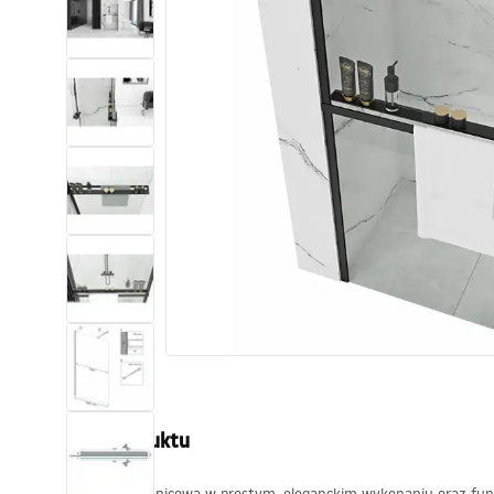
Toalety, ubikacje
Umywalki
Wanny i parawany
Baterie
Natryski
Kuchnia
Akcesoria i meble łazienkowe
Opis produktu