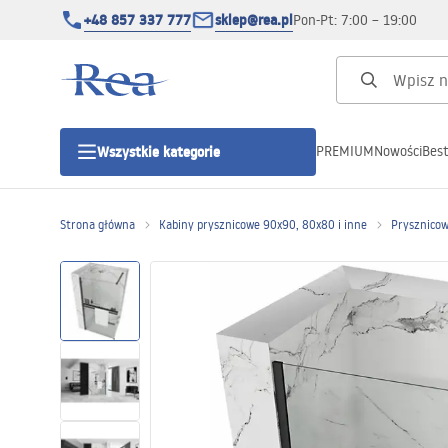
+48 857 337 777
sklep@rea.pl
Pon-Pt: 7:00 – 19:00
PREMIUM
Nowości
Best
Wszystkie kategorie
Kategorie produktowe
Strona główna
Kabiny prysznicowe 90x90, 80x80 i inne
Prysznicow
Kabiny prysznicowe
Drzwi prysznicowe
Brodziki prysznicowe
Odpływy liniowe