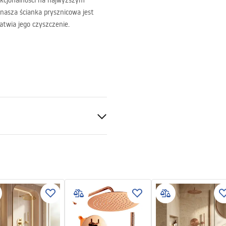
kcjonalności na najwyższym
 nasza ścianka prysznicowa jest
atwia jego czyszczenie.
ntne 8mm