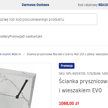
Darmowa Dostawa
REA10
Kod rabatowy:
sellery
Promocja
O nas
Kontakt
e ścianki Walk-In
Ścianka prysznicowa Rea Aero Czarny Mat 110 z półką i wieszaki
Promocja
SKU
:
KPL-K0597
ID
:
5763
EAN
:
590
Ścianka prysznicow
i wieszakiem EVO
1088,00 zł