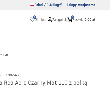
Polski / PLN
Blog
Sklepy stacjonarne
0
0
0,00 zł
Ulubione
Zaloguj się
Koszyk
:
em EVO
2557386543
a Rea Aero Czarny Mat 110 z półką