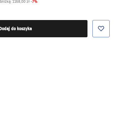
-
7
%
obniżką:
1168,00 zł
Dodaj do koszyka