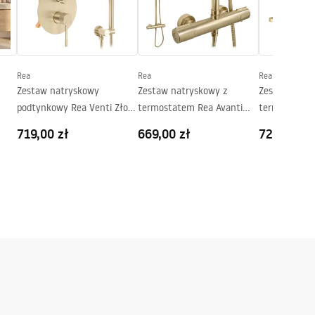
Rea
Rea
Rea
Zestaw natryskowy
Zestaw natryskowy z
Zestaw natr
podtynkowy Rea Venti Złoty
termostatem Rea Avanti
termostatem
BOX
Szczotkowany + BOX
Złoty Szczotkowany
Złoty Szczo
719,00 zł
669,00 zł
729,00 zł