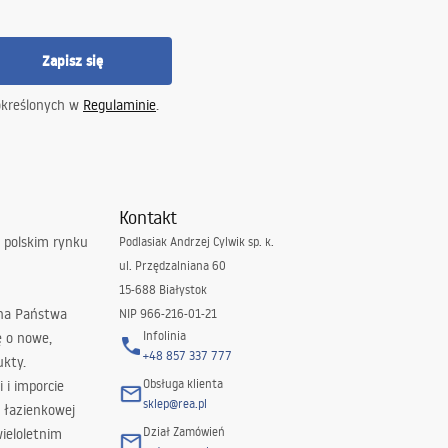
Zapisz się
określonych w
Regulaminie
.
Kontakt
 polskim rynku
Podlasiak Andrzej Cylwik sp. k.
ul. Przędzalniana 60
15-688 Białystok
 na Państwa
NIP 966-216-01-21
Infolinia
ę o nowe,
+48 857 337 777
ukty.
Obsługa klienta
i i imporcie
sklep@rea.pl
 łazienkowej
Dział Zamówień
wieloletnim