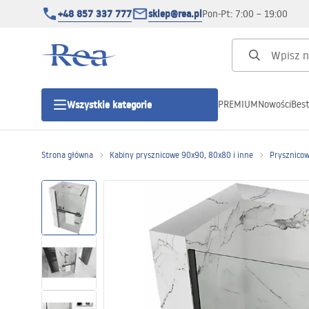
+48 857 337 777
sklep@rea.pl
Pon-Pt: 7:00 – 19:00
PREMIUM
Nowości
Best
Wszystkie kategorie
Kategorie produktowe
Strona główna
Kabiny prysznicowe 90x90, 80x80 i inne
Prysznicow
Kabiny prysznicowe
Drzwi prysznicowe
Brodziki prysznicowe
Odpływy liniowe