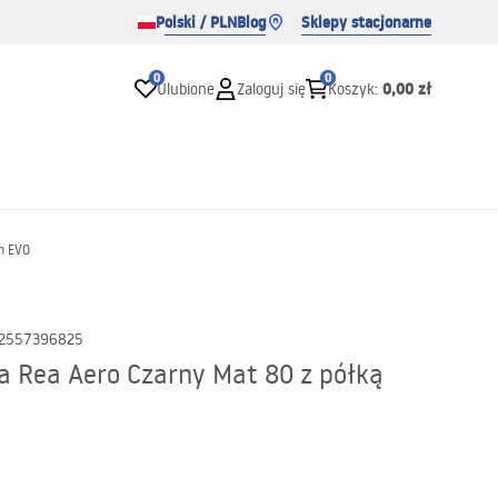
Polski / PLN
Blog
Sklepy stacjonarne
0
0
0,00 zł
Ulubione
Zaloguj się
Koszyk
:
m EVO
2557396825
a Rea Aero Czarny Mat 80 z półką