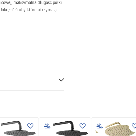
icowej, maksymalna długość półki
dokręcić śruby które utrzymają
ntne 8mm