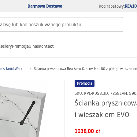
Darmowa Dostawa
REA10
Kod rabatowy:
sellery
Promocja
O nas
Kontakt
e ścianki Walk-In
Ścianka prysznicowa Rea Aero Czarny Mat 80 z półką i wieszakie
Promocja
SKU
:
KPL-K0581
ID
:
7258
EAN
:
590
Ścianka prysznicow
i wieszakiem EVO
1038,00 zł