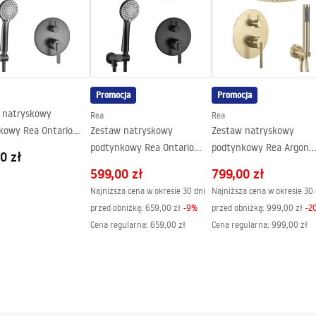
Promocja
Promocja
 natryskowy
Rea
Rea
kowy Rea Ontario
Zestaw natryskowy
Zestaw natryskowy
+ BOX
podtynkowy Rea Ontario
podtynkowy Rea Argon
0 zł
Czarny + BOX
Złoty Szczotkowany + B
599,00 zł
799,00 zł
Najniższa cena w okresie 30 dni
Najniższa cena w okresie 30 
przed obniżką:
659,00 zł
-
9
%
przed obniżką:
999,00 zł
-
2
Cena regularna
:
659,00 zł
Cena regularna
:
999,00 zł