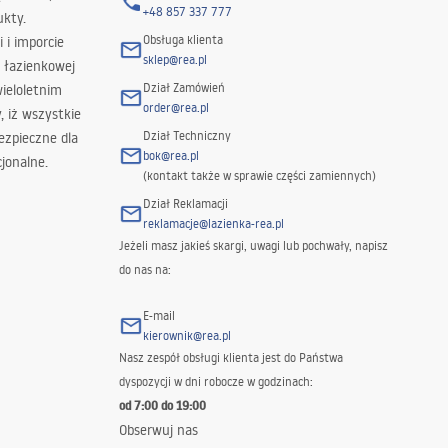
+48 857 337 777
ukty.
Obsługa klienta
i i imporcie
sklep@rea.pl
 łazienkowej
Dział Zamówień
wieloletnim
order@rea.pl
 iż wszystkie
Dział Techniczny
ezpieczne dla
bok@rea.pl
jonalne.
(kontakt także w sprawie części zamiennych)
Dział Reklamacji
reklamacje@lazienka-rea.pl
Jeżeli masz jakieś skargi, uwagi lub pochwały, napisz
do nas na:
E-mail
kierownik@rea.pl
Nasz zespół obsługi klienta jest do Państwa
dyspozycji w dni robocze w godzinach:
od 7:00 do 19:00
Obserwuj nas