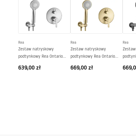
Wysokość (mm)
1950
mm
Strona
Obustronna
Gwarancja
24 miesiące
Rea
Rea
Rea
Zestaw natryskowy
Zestaw natryskowy
Zestaw
podtynkowy Rea Ontario
podtynkowy Rea Ontario
podtyn
Nikiel Szczotkowany + BOX
Złoty Szczotkowany + BOX
Tytan 
639,00 zł
669,00 zł
669,0