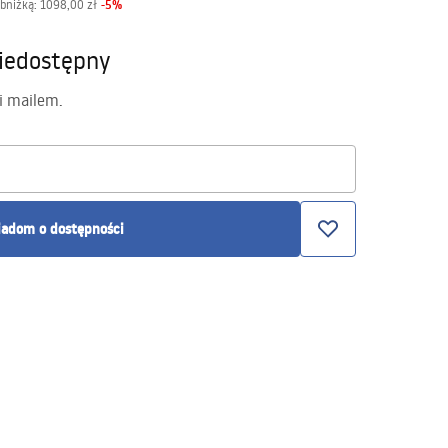
-
5
%
obniżką:
1098,00 zł
iedostępny
i mailem.
adom o dostępności