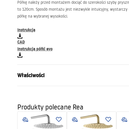
Półkę należy przed montażem dociąć do szerokości szyby pryszn
to 120cm. Sposób montażu jest niezwykle intuicyjny, wystarczy 
półkę na wybranej wysokości.
Instrukcja
CAD
Instrukcja półki evo
Właściwości
Wymiar (drzwi x ścianka)
80
Kolor
Czarny
Produkty polecane Rea
Typ kabiny
Walk-in
Szkło
Transpare
Seria
Aero