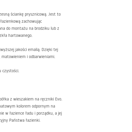
esną ściankę prysznicową. Jest to
 łazienkową zachowując
ana do montażu na brodziku lub z
zkła hartowanego.
ższej jakości emalią. Dzięki tej
, matowieniem i odbarwieniami.
u czystości.
półka z wieszakiem na ręczniki Evo.
m matowym kolorem odpornym na
e w łazience ładu i porządku, a jej
yjny Państwa łazienki.