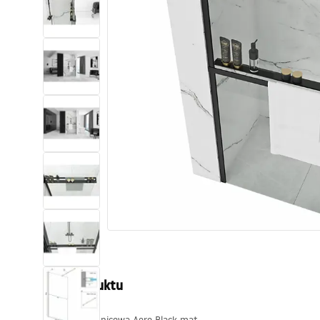
Toalety, ubikacje
Umywalki
Wanny i parawany
Baterie
Natryski
Kuchnia
Akcesoria i meble łazienkowe
Opis produktu