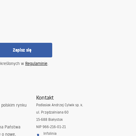
Zapisz się
określonych w
Regulaminie
.
Kontakt
 polskim rynku
Podlasiak Andrzej Cylwik sp. k.
ul. Przędzalniana 60
15-688 Białystok
 na Państwa
NIP 966-216-01-21
Infolinia
ę o nowe,