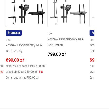
Promocja
Promocja
Rea
Zestaw Prysznicowy REA
Rea
Rea
Zestaw Prysznicowy REA
Bari Tytan
Zestaw Prys
Bari Czarny
Bari Biały
799,00 zł
OX
699,00 zł
699,00 zł
dni
Najniższa cena w okresie 30 dni
Najniższa cena 
0
%
przed obniżką:
759,00 zł
-
8
%
przed obniżką:
Cena regularna
:
759,00 zł
Cena regularna