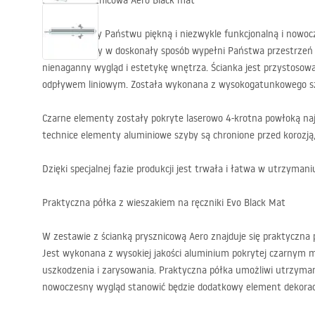
Ścianka prysznicowa Aero Black mat
Prezentujemy Państwu piękną i niezwykle funkcjonalną i nowocz
produkt, który w doskonały sposób wypełni Państwa przestrzeń
nienaganny wygląd i estetykę wnętrza. Ścianka jest przystosow
odpływem liniowym. Została wykonana z wysokogatunkowego s
Czarne elementy zostały pokryte laserowo 4-krotna powłoką najwy
technice elementy aluminiowe szyby są chronione przed korozją
Dzięki specjalnej fazie produkcji jest trwała i łatwa w utrzymani
Praktyczna półka z wieszakiem na ręczniki Evo Black Mat
W zestawie z ścianką prysznicową Aero znajduje się praktyczna 
Jest wykonana z wysokiej jakości aluminium pokrytej czarny
uszkodzenia i zarysowania. Praktyczna półka umożliwi utrzymani
nowoczesny wygląd stanowić będzie dodatkowy element dekorac