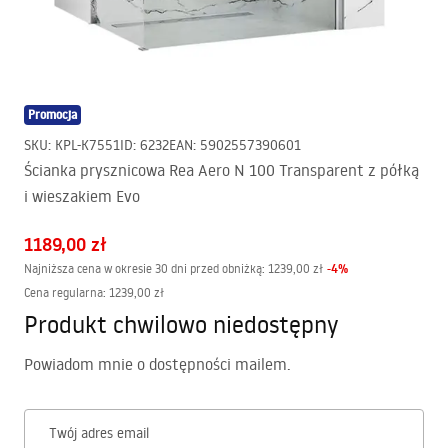
Promocja
SKU
:
KPL-K7551
ID
:
6232
EAN
:
5902557390601
Ścianka prysznicowa Rea Aero N 100 Transparent z półką
i wieszakiem Evo
1189,00 zł
-
4
%
Najniższa cena w okresie 30 dni przed obniżką:
1239,00 zł
Cena regularna
:
1239,00 zł
Produkt chwilowo niedostępny
Powiadom mnie o dostępności mailem.
Twój adres email