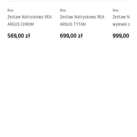
Wysokość (mm)
1950
mm
Rea
Rea
Rea
Strona
Obustronna
Zestaw Natryskowy REA
Zestaw Natryskowy REA
Zestaw Natr
Gwarancja
24 miesiące
ARGUS CHROM
ARGUS TYTAN
wylewki z termostatem Rea
Lungo Złoty
Powłoka Easy Clean
Tak
569,00 zł
699,00 zł
999,00 zł