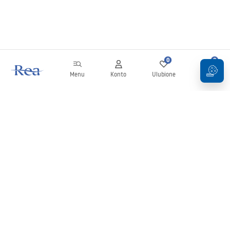
0
0
Menu
Konto
Ulubione
Koszyk
Newsletter
Bądź na bieżąco z nowościami i promocjami!
Zapisz się
Wprowadzając i zatwierdzając swoje dane wyrażasz zgodę na