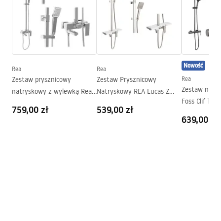
Szkło
Transparentne 8mm
Seria
Aero
Wysokość (mm)
1950
mm
Strona
Obustronna
Nowość
Rea
Rea
Gwarancja
24 miesiące
Zestaw prysznicowy
Zestaw Prysznicowy
Rea
Zestaw natr
natryskowy z wylewką Rea
Natryskowy REA Lucas Z
Foss Clif Tyt
Navaro
Wylewką
759,00 zł
539,00 zł
639,00 zł