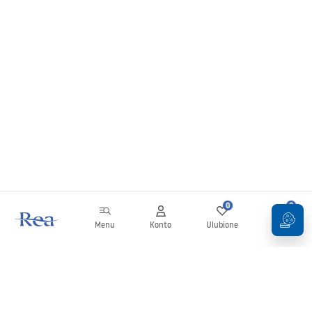
0
0
Menu
Konto
Ulubione
Koszyk
Newsletter
Bądź na bieżąco z nowościami i promocjami!