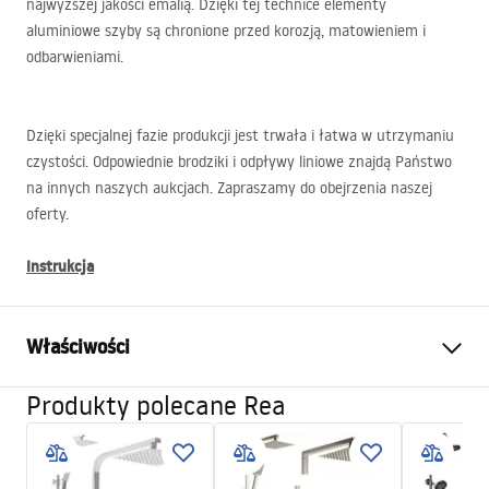
najwyższej jakości emalią. Dzięki tej technice elementy
aluminiowe szyby są chronione przed korozją, matowieniem i
odbarwieniami.
Dzięki specjalnej fazie produkcji jest trwała i łatwa w utrzymaniu
czystości. Odpowiednie brodziki i odpływy liniowe znajdą Państwo
na innych naszych aukcjach. Zapraszamy do obejrzenia naszej
oferty.
Instrukcja
Właściwości
Produkty polecane Rea
Wymiar (drzwi x ścianka)
90
Kolor
Złoty
Typ kabiny
Walk-in