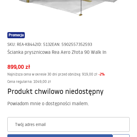
Promocja
SKU
:
REA-K8442
ID
:
5132
EAN
:
5902557352593
Ścianka prysznicowa Rea Aero Złota 90 Walk In
899,00 zł
-
2
%
Najniższa cena w okresie 30 dni przed obniżką:
919,00 zł
Cena regularna
:
1049,00 zł
Produkt chwilowo niedostępny
Powiadom mnie o dostępności mailem.
Twój adres email