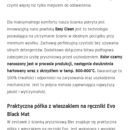
czymś więcej niż tylko miejscem do odświeżenia.
Dla maksymalnego komfortu nasza ścianka pokryta jest
Easy Clean
innowacyjną nano powłoką
jest to technologia
pozwalająca na utrzymanie ścianki w idealnym porządku przy
minimum wysiłku. Zachowaj perfekcyjną czystość bez używania
silnych detergentów. Dodatkowo dołączona listwa podłogowa
Kolor czarny
zabezpiecza szybę prysznicową przed uszkodzeniem.
nanoszony jest w procesie produkcji, następnie dwukrotnie
hartowany wraz z skrzydłem w temp. 600-800°C.
Gwarantuje to
100% trwałości i odporności na zarysowania oraz uszkodzenia
mechaniczne. Jest to jedyna metoda zapewniająca najwyższą
jakość i wytrzymałość.
Praktyczna półka z wieszakiem na ręczniki Evo
Black Mat
W zestawie z ścianką prysznicową Bler znajduje się praktyczna
półka z wieszakiem na ręczniki Evo. Jest wykonana z wysokiej