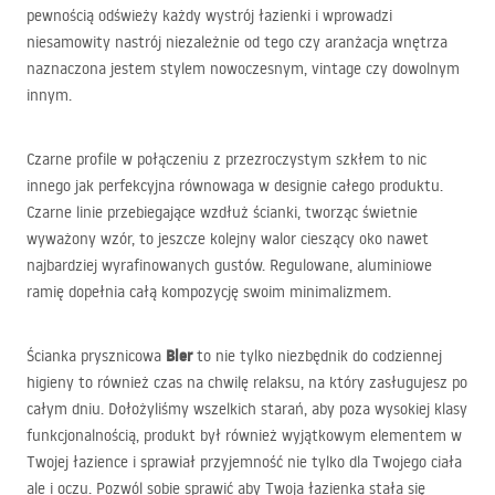
pewnością odświeży każdy wystrój łazienki i wprowadzi
niesamowity nastrój niezależnie od tego czy aranżacja wnętrza
naznaczona jestem stylem nowoczesnym, vintage czy dowolnym
innym.
Czarne profile w połączeniu z przezroczystym szkłem to nic
innego jak perfekcyjna równowaga w designie całego produktu.
Czarne linie przebiegające wzdłuż ścianki, tworząc świetnie
wyważony wzór, to jeszcze kolejny walor cieszący oko nawet
najbardziej wyrafinowanych gustów. Regulowane, aluminiowe
ramię dopełnia całą kompozycję swoim minimalizmem.
Bler
Ścianka prysznicowa
to nie tylko niezbędnik do codziennej
higieny to również czas na chwilę relaksu, na który zasługujesz po
całym dniu. Dołożyliśmy wszelkich starań, aby poza wysokiej klasy
funkcjonalnością, produkt był również wyjątkowym elementem w
Twojej łazience i sprawiał przyjemność nie tylko dla Twojego ciała
ale i oczu. Pozwól sobie sprawić aby Twoja łazienka stała się