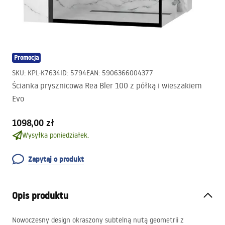
Promocja
SKU
:
KPL-K7634
ID
:
5794
EAN
:
5906366004377
Ścianka prysznicowa Rea Bler 100 z półką i wieszakiem
Evo
1098,00 zł
Wysyłka poniedziałek.
Zapytaj o produkt
Opis produktu
Nowoczesny design okraszony subtelną nutą geometrii z