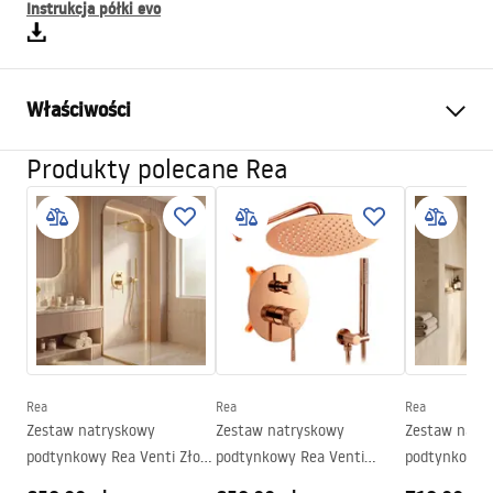
Instrukcja półki evo
Właściwości
Produkty polecane Rea
Wymiar (drzwi x ścianka)
100
Kolor
Czarny
Typ kabiny
Walk-in
Szkło
Transparentne 8mm
Seria
Bler
Strona
Obustronna
Gwarancja
24 miesiące
Rea
Rea
Rea
Zestaw natryskowy
Zestaw natryskowy
Zestaw natr
podtynkowy Rea Venti Złoty
podtynkowy Rea Venti
podtynkowy 
+ BOX
Miedź + BOX
Miedź Szczo