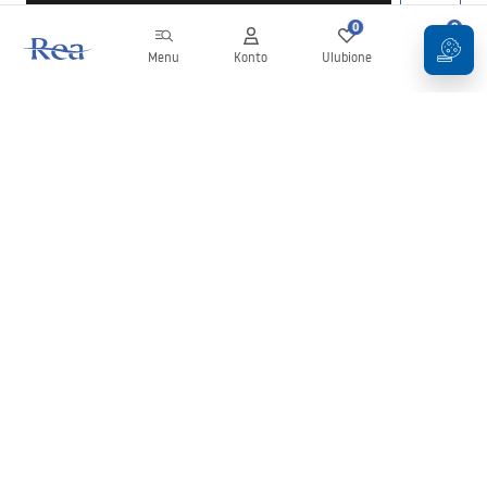
0
0
Menu
Konto
Ulubione
Koszyk
Newsletter
Bądź na bieżąco z nowościami i promocjami!
Zapisz się
Wprowadzając i zatwierdzając swoje dane wyrażasz zgodę na
otrzymywanie newslettera na zasadach określonych w
Regulaminie
.