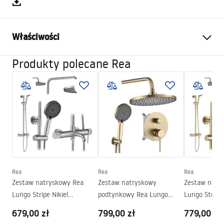
Właściwości
Produkty polecane Rea
Wymiar (drzwi x ścianka)
80
Kolor
Czarny
Typ kabiny
Walk-in
Szkło
Transparentne 8mm
Seria
Bler
Strona
Obustronna
Gwarancja
24 miesiące
Rea
Rea
Rea
Zestaw natryskowy Rea
Zestaw natryskowy
Zestaw natr
Lungo Stripe Nikiel
podtynkowy Rea Lungo
Lungo Stripe
Szczotkowany
Stripe Złoty Szczotkowany +
Szczotkowan
679,00 zł
799,00 zł
779,00 zł
BOX