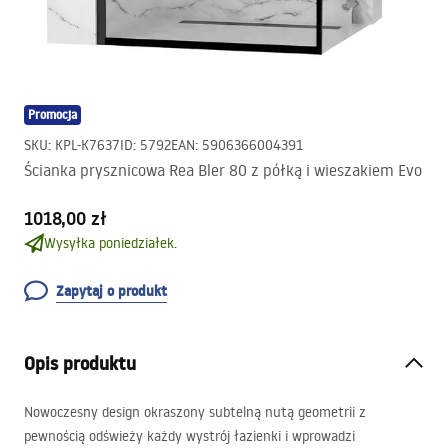
Promocja
SKU
:
KPL-K7637
ID
:
5792
EAN
:
5906366004391
Ścianka prysznicowa Rea Bler 80 z półką i wieszakiem Evo
1018,00 zł
Wysyłka poniedziałek.
Zapytaj o produkt
Opis produktu
Nowoczesny design okraszony subtelną nutą geometrii z
pewnością odświeży każdy wystrój łazienki i wprowadzi