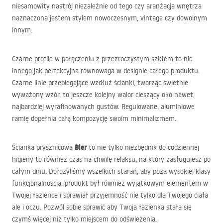
niesamowity nastrój niezależnie od tego czy aranżacja wnętrza
naznaczona jestem stylem nowoczesnym, vintage czy dowolnym
innym.
Czarne profile w połączeniu z przezroczystym szkłem to nic
innego jak perfekcyjna równowaga w designie całego produktu.
Czarne linie przebiegające wzdłuż ścianki, tworząc świetnie
wyważony wzór, to jeszcze kolejny walor cieszący oko nawet
najbardziej wyrafinowanych gustów. Regulowane, aluminiowe
ramię dopełnia całą kompozycję swoim minimalizmem.
Bler
Ścianka prysznicowa
to nie tylko niezbędnik do codziennej
higieny to również czas na chwilę relaksu, na który zasługujesz po
całym dniu. Dołożyliśmy wszelkich starań, aby poza wysokiej klasy
funkcjonalnością, produkt był również wyjątkowym elementem w
Twojej łazience i sprawiał przyjemność nie tylko dla Twojego ciała
ale i oczu. Pozwól sobie sprawić aby Twoja łazienka stała się
czymś więcej niż tylko miejscem do odświeżenia.