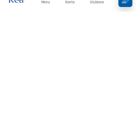
Menu
Konto
Ulubione
Koszyk
Newsletter
Bądź na bieżąco z nowościami i promocjami!
Zapisz się
Wprowadzając i zatwierdzając swoje dane wyrażasz zgodę na
otrzymywanie newslettera na zasadach określonych w
Regulaminie
.