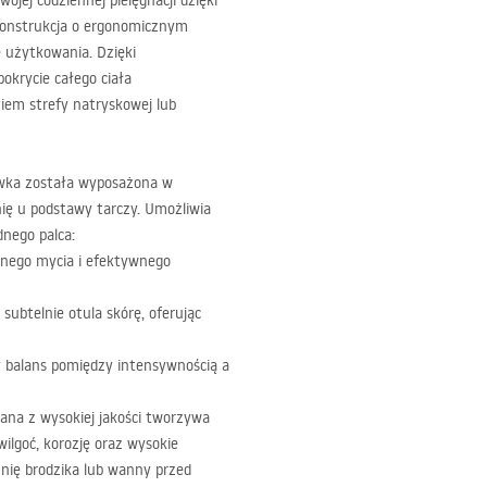
ej codziennej pielęgnacji dzięki
 konstrukcja o ergonomicznym
 użytkowania. Dzięki
krycie całego ciała
iem strefy natryskowej lub
ka została wyposażona w
ię u podstawy tarczy. Umożliwia
dnego palca:
ennego mycia i efektywnego
subtelnie otula skórę, oferując
y balans pomiędzy intensywnością a
na z wysokiej jakości tworzywa
ilgoć, korozję oraz wysokie
hnię brodzika lub wanny przed