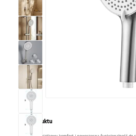
Toalety, ubikacje
Umywalki
Wanny i parawany
Baterie
Natryski
Kuchnia
Akcesoria i meble łazienkowe
Opis produktu