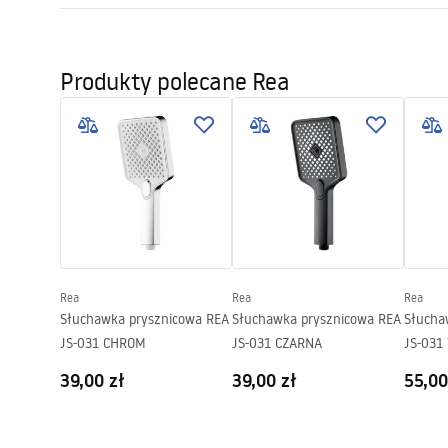
Sposób montażu:
Przykręcan
Warun
Szerokość (mm):
110
mm
Pielęgnacja
Warra
Produkty polecane Rea
Pielęgnacja.pdf
Wysokość (mm):
235
mm
Access
Gwarancja
24 miesiące
Rea
Rea
Rea
Słuchawka prysznicowa REA
Słuchawka prysznicowa REA
Słucha
JS-031 CHROM
JS-031 CZARNA
JS-031
39,00 zł
39,00 zł
55,00