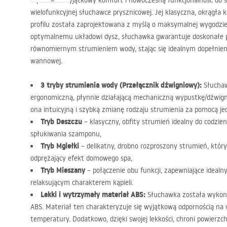
Wprowadź wyjątkowy komfort i nowoczesną funkcjonalność do swoj
wielofunkcyjnej słuchawce prysznicowej. Jej klasyczna, okrągła
profilu została zaprojektowana z myślą o maksymalnej wygodzie
optymalnemu układowi dysz, słuchawka gwarantuje doskonałe po
równomiernym strumieniem wody, stając się idealnym dopełnien
wannowej.
3 tryby strumienia wody (Przełącznik dźwigniowy):
Słuchaw
ergonomiczną, płynnie działającą mechaniczną wypustkę/dźwign
ona intuicyjną i szybką zmianę rodzaju strumienia za pomocą je
Tryb Deszczu
– klasyczny, obfity strumień idealny do codzi
spłukiwania szamponu,
Tryb Mgiełki
– delikatny, drobno rozproszony strumień, który 
odprężający efekt domowego spa,
Tryb Mieszany
– połączenie obu funkcji, zapewniające idealn
relaksującym charakterem kąpieli.
Lekki i wytrzymały materiał
ABS
:
Słuchawka została wykona
ABS
. Materiał ten charakteryzuje się wyjątkową odpornością na w
temperatury. Dodatkowo, dzięki swojej lekkości, chroni powierzc