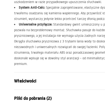
uszkodzeniem w razie przypadkowego upuszczenia słuchawki.
System Anti-Calc:
Specjalnie zaprojektowane, elastyczne dys
trwałemu osadzaniu się kamienia wapiennego. Aby przywrócić ich
strumień, wystarczy jedynie lekko przetrzeć tarczę dłonią podcza
Uniwersalne przyłącze:
Standardowy gwint umieszczony u 
pozwala na bezproblemowy montaż. Słuchawka pasuje do każde
prysznicowego, a jej instalacja nie wymaga użycia żadnych narzę
Okrągła słuchawka prysznicowa z 3 trybami lania wody to dosko
niezawodnych i uniwersalnych rozwiązań do swojej łazienki. Po
strumienia, trwałego materiału
ABS
oraz ponadczasowej geometr
doskonale wpisuje się w dowolny styl aranżacji – od minimalist
premium.
Właściwości
Kolor:
Stal szczo
Pliki do pobrania (2)
Materiał:
Tworzywo s