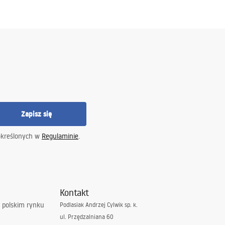
Zapisz się
określonych w
Regulaminie
.
Kontakt
 polskim rynku
Podlasiak Andrzej Cylwik sp. k.
ul. Przędzalniana 60