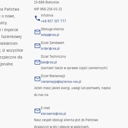
15-688 Białystok
 na Państwa
NIP 966-216-01-21
Infolinia
ę o nowe,
+48 857 337 777
ukty.
Obsługa klienta
i i imporcie
sklep@rea.pl
 łazienkowej
Dział Zamówień
wieloletnim
order@rea.pl
 iż wszystkie
Dział Techniczny
ezpieczne dla
bok@rea.pl
jonalne.
(kontakt także w sprawie części zamiennych)
Dział Reklamacji
reklamacje@lazienka-rea.pl
Jeżeli masz jakieś skargi, uwagi lub pochwały, napisz
do nas na:
E-mail
kierownik@rea.pl
Nasz zespół obsługi klienta jest do Państwa
dyspozycji w dni robocze w godzinach: