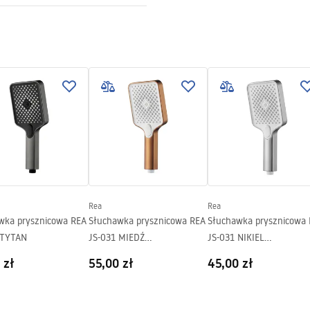
y
ki gwarancji
nty_Terms_and_Conditions_
ories_-_24.pdf
Rea
Rea
wka prysznicowa REA
Słuchawka prysznicowa REA
Słuchawka prysznicowa
 TYTAN
JS-031 MIEDŹ
JS-031 NIKIEL
SZCZOTKOWANA
SZCZOTKOWANY
 zł
55,00 zł
45,00 zł