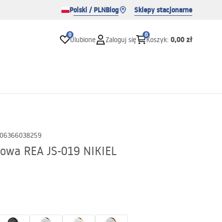
Polski / PLN
Blog
Sklepy stacjonarne
0
0
0,00 zł
Ulubione
Zaloguj się
Koszyk
:
06366038259
owa REA JS-019 NIKIEL