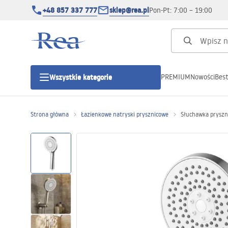
+48 857 337 777
sklep@rea.pl
Pon-Pt: 7:00 – 19:00
PREMIUM
Nowości
Best
Wszystkie kategorie
Kategorie produktowe
Strona główna
Łazienkowe natryski prysznicowe
Słuchawka prysz
Kabiny prysznicowe
Drzwi prysznicowe
Brodziki prysznicowe
Odpływy liniowe