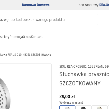
Darmowa Dostawa
REA10
Kod rabatowy:
sellery
Promocja
O nas
Kontakt
nicowa REA JS-019 NIKIEL SZCZOTKOWANY
SKU
:
REA-07056
ID
:
13557
EAN
:
59
Słuchawka prysznic
SZCZOTKOWANY
29,00 zł
Wybierz wariant