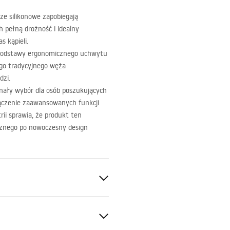
ze silikonowe zapobiegają
 pełną drożność i idealny
s kąpieli.
podstawy ergonomicznego uchwytu
go tradycyjnego węża
dzi.
nały wybór dla osób poszukujących
łączenie zaawansowanych funkcji
ii sprawia, że produkt ten
ycznego po nowoczesny design
tkowana
ztuczne, ABS