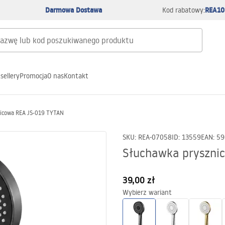
Darmowa Dostawa
REA10
Kod rabatowy:
sellery
Promocja
O nas
Kontakt
icowa REA JS-019 TYTAN
SKU
:
REA-07058
ID
:
13559
EAN
:
59
Słuchawka pryszni
39,00 zł
Wybierz wariant