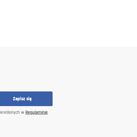
Zapisz się
określonych w
Regulaminie
.