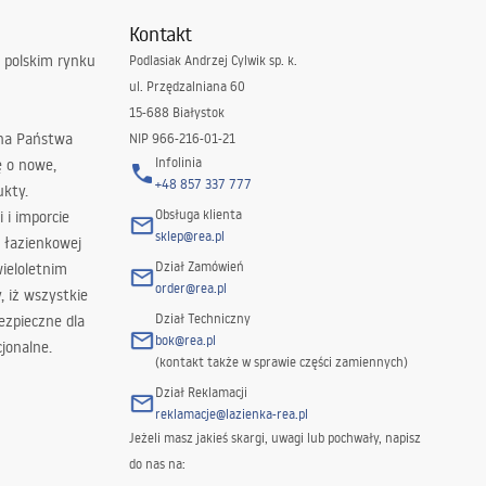
Kontakt
 polskim rynku
Podlasiak Andrzej Cylwik sp. k.
ul. Przędzalniana 60
15-688 Białystok
 na Państwa
NIP 966-216-01-21
Infolinia
ę o nowe,
+48 857 337 777
ukty.
Obsługa klienta
i i imporcie
sklep@rea.pl
 łazienkowej
Dział Zamówień
wieloletnim
order@rea.pl
 iż wszystkie
Dział Techniczny
ezpieczne dla
bok@rea.pl
jonalne.
(kontakt także w sprawie części zamiennych)
Dział Reklamacji
reklamacje@lazienka-rea.pl
Jeżeli masz jakieś skargi, uwagi lub pochwały, napisz
do nas na: