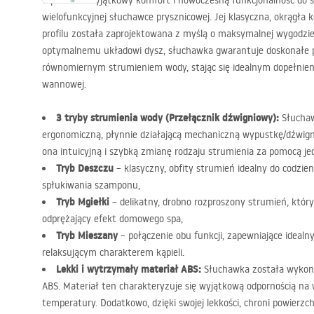
Wprowadź wyjątkowy komfort i nowoczesną funkcjonalność do swoj
wielofunkcyjnej słuchawce prysznicowej. Jej klasyczna, okrągła
profilu została zaprojektowana z myślą o maksymalnej wygodzie
optymalnemu układowi dysz, słuchawka gwarantuje doskonałe po
równomiernym strumieniem wody, stając się idealnym dopełnien
wannowej.
3 tryby strumienia wody (Przełącznik dźwigniowy):
Słuchaw
ergonomiczną, płynnie działającą mechaniczną wypustkę/dźwign
ona intuicyjną i szybką zmianę rodzaju strumienia za pomocą je
Tryb Deszczu
– klasyczny, obfity strumień idealny do codzi
spłukiwania szamponu,
Tryb Mgiełki
– delikatny, drobno rozproszony strumień, który 
odprężający efekt domowego spa,
Tryb Mieszany
– połączenie obu funkcji, zapewniające idealn
relaksującym charakterem kąpieli.
Lekki i wytrzymały materiał
ABS
:
Słuchawka została wykona
ABS
. Materiał ten charakteryzuje się wyjątkową odpornością na w
temperatury. Dodatkowo, dzięki swojej lekkości, chroni powierzc