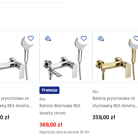
y
ki gwarancji
nty_Terms_and_Conditions_
ories_-_24.pdf
Promocja
Rea
 prysznicowa ze
Bateria prysznicowa ze
Rea
wką REA Veneta
Bateria Wannowa REA
słuchawką REA Veneta
Veneta chrom
Złota
0 zł
359,00 zł
369,00 zł
Najniższa cena w okresie 30 dni