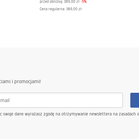
przed obniżką:
389,00 zł
-
5
%
Cena regularna
:
389,00 zł
ciami i promocjami!
ąc swoje dane wyrażasz zgodę na otrzymywanie newslettera na zasadach 