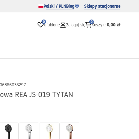
Polski / PLN
Blog
Sklepy stacjonarne
0
0
0,00 zł
Ulubione
Zaloguj się
Koszyk
:
06366038297
cowa REA JS-019 TYTAN