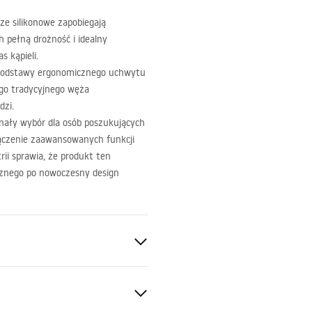
ze silikonowe zapobiegają
 pełną drożność i idealny
s kąpieli.
podstawy ergonomicznego uchwytu
go tradycyjnego węża
dzi.
nały wybór dla osób poszukujących
łączenie zaawansowanych funkcji
ii sprawia, że produkt ten
ycznego po nowoczesny design
ztuczne, ABS