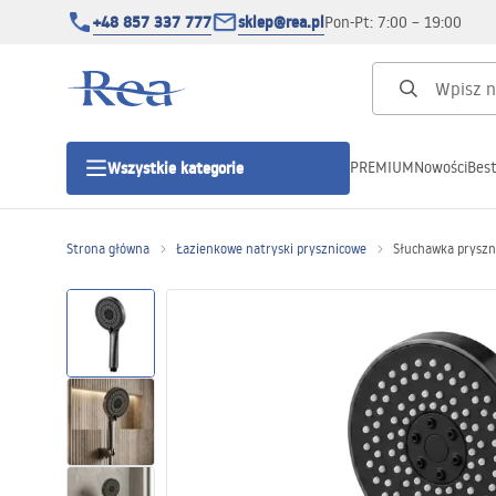
+48 857 337 777
sklep@rea.pl
Pon-Pt: 7:00 – 19:00
PREMIUM
Nowości
Best
Wszystkie kategorie
Kategorie produktowe
Strona główna
Łazienkowe natryski prysznicowe
Słuchawka pryszn
Kabiny prysznicowe
Drzwi prysznicowe
Brodziki prysznicowe
Odpływy liniowe