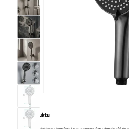
Toalety, ubikacje
Umywalki
Wanny i parawany
Baterie
Natryski
Kuchnia
Akcesoria i meble łazienkowe
Opis produktu