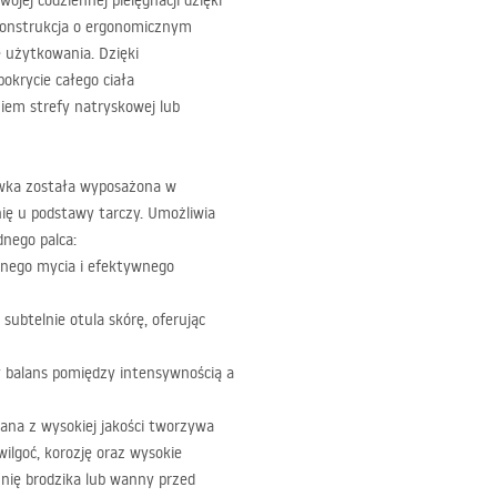
ej codziennej pielęgnacji dzięki
 konstrukcja o ergonomicznym
 użytkowania. Dzięki
krycie całego ciała
iem strefy natryskowej lub
ka została wyposażona w
ię u podstawy tarczy. Umożliwia
dnego palca:
ennego mycia i efektywnego
subtelnie otula skórę, oferując
y balans pomiędzy intensywnością a
na z wysokiej jakości tworzywa
ilgoć, korozję oraz wysokie
hnię brodzika lub wanny przed