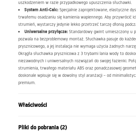
uszkodzeniem w razie przypadkowego upuszczenia słuchawki.
System Anti-Calc:
Specjalnie zaprojektowane, elastyczne dys
trwałemu osadzaniu się kamienia wapiennego. Aby przywrócić ich
strumień, wystarczy jedynie lekko przetrzeć tarczę dłonią podcza
Uniwersalne przyłącze:
Standardowy gwint umieszczony u 
pozwala na bezproblemowy montaż. Słuchawka pasuje do każde
prysznicowego, a jej instalacja nie wymaga użycia żadnych narzę
Okrągła słuchawka prysznicowa z 3 trybami lania wody to dosko
niezawodnych i uniwersalnych rozwiązań do swojej łazienki. Po
strumienia, trwałego materiału
ABS
oraz ponadczasowej geometr
doskonale wpisuje się w dowolny styl aranżacji – od minimalist
premium.
Właściwości
Kolor:
Tytan
Pliki do pobrania (2)
Materiał:
Tworzywo s