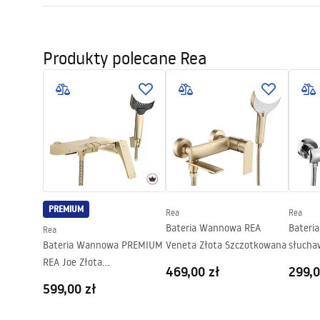
Sposób montażu:
Przykręcan
Warun
Szerokość (mm):
110
mm
Pielęgnacja
Warra
Produkty polecane Rea
Pielęgnacja.pdf
Wysokość (mm):
235
mm
Access
Gwarancja
24 miesiące
PREMIUM
Rea
Rea
Bateria Wannowa REA
Bateria
Rea
Bateria Wannowa PREMIUM
Veneta Złota Szczotkowana
słucha
REA Joe Złota
Chrom
469,00 zł
299,0
Szczotkowana
599,00 zł