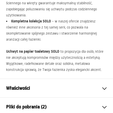
ściennego na wkręty gwarantuje maksymalną stabilność,
zapobiegając poluzowaniu się uchwytu podczas codziennego
użytkowania.
Kompletna kolekcja
SOLO
– w naszej ofercie znajdziesz
również inne akcesoria z tej samej serii, co pozwala na
skompletowanie spójnego zestawu i stworzenie harmonijnej
aranżacji całej łazienki.
Uchwyt na papier toaletowy
SOLO
to propozycja dla osób, które
nie akceptują kompromisów między użytecznością a estetyką.
Wyjątkowe, radełkowane detale oraz solidna, metalowa
konstrukcja sprawią, że Twoja łazienka zyska elegancki akcent.
Właściwości
Kolor:
Miedź szczotkowana
Pliki do pobrania (2)
Materiał:
Metal