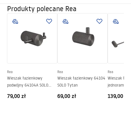
Sposób montażu:
Przykręcany
Produkty polecane Rea
Warunki gwarancji
Szerokość (mm):
163
mm
Warranty_Terms_and_Conditions_Accessories_-_24.pdf
Wysokość (mm):
30
mm
Głębokość (mm):
65
mm
Informacje o bezpieczeństwie
Seria:
Solo
Safety_Information_Accessories.pdf
Gwarancja
24 miesiące
Rea
Rea
Rea
Wieszak łazienkowy
Wieszak łazienkowy 64104
Wieszak łaz
podwójny 64104A SOLO
SOLO Tytan
jednoramien
Tytan
Tytan
79,00 zł
69,00 zł
139,00 zł