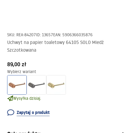
SKU
:
REA-84207
ID
:
13657
EAN
:
5906366035876
Uchwyt na papier toaletowy 64105 SOLO Miedź
Szczotkowana
89,00 zł
Wybierz wariant
Wysyłka dzisiaj.
Zapytaj o produkt