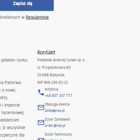
Zapisz się
określonych w
Regulaminie
.
Kontakt
 polskim rynku
Podlasiak Andrzej Cylwik sp. k.
ul. Przędzalniana 60
15-688 Białystok
 na Państwa
NIP 966-216-01-21
Infolinia
ę o nowe,
+48 857 337 777
ukty.
Obsługa klienta
i i imporcie
sklep@rea.pl
 łazienkowej
Dział Zamówień
wieloletnim
order@rea.pl
 iż wszystkie
Dział Techniczny
ezpieczne dla