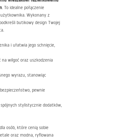
emu wieszakowi łazienkowemu
m
. To idealne połączenie
o użytkownika. Wykonany z
podkreśli butikowy design Twojej
ta.
ika i ułatwia jego schnięcie,
na wilgoć oraz uszkodzenia
snego wyrazu, stanowiąc
 bezpieczeństwo, pewnie
spójnych stylistycznie dodatków,
la osób, które cenią sobie
detale oraz modna, ryflowana