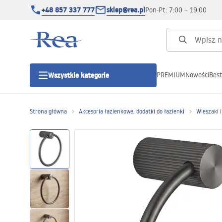
+48 857 337 777
sklep@rea.pl
Pon-Pt: 7:00 – 19:00
PREMIUM
Nowości
Best
Wszystkie kategorie
Kategorie produktowe
Strona główna
Akcesoria łazienkowe, dodatki do łazienki
Wieszaki 
Kabiny prysznicowe
Drzwi prysznicowe
Brodziki prysznicowe
Odpływy liniowe