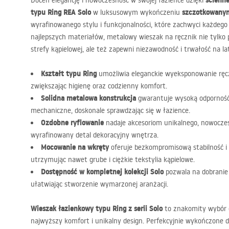
ścienn
Doceń elegancję i nowoczesność w swojej łazience dzięki
typu Ring
REA
Solo
szczotkowany
w luksusowym wykończeniu
wyrafinowanego stylu i funkcjonalności, które zachwyci każdeg
najlepszych materiałów, metalowy wieszak na ręcznik nie tylko 
strefy kąpielowej, ale też zapewni niezawodność i trwałość na la
Kształt typu Ring
umożliwia eleganckie wyeksponowanie ręczn
zwiększając higienę oraz codzienny komfort.
Solidna metalowa konstrukcja
gwarantuje wysoką odporność 
mechaniczne, doskonale sprawdzając się w łazience.
Ozdobne ryflowanie
nadaje akcesoriom unikalnego, nowocze
wyrafinowany detal dekoracyjny wnętrza.
Mocowanie na wkręty
oferuje bezkompromisową stabilność i
utrzymując nawet grube i ciężkie tekstylia kąpielowe.
Dostępność w kompletnej kolekcji Solo
pozwala na dobranie 
ułatwiając stworzenie wymarzonej aranżacji.
Wieszak łazienkowy typu Ring z serii Solo
to znakomity wybór d
najwyższy komfort i unikalny design. Perfekcyjnie wykończone 