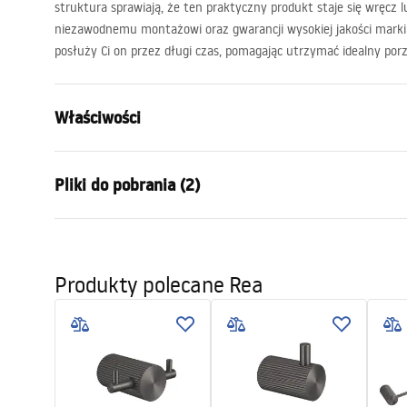
struktura sprawiają, że ten praktyczny produkt staje się wręcz
niezawodnemu montażowi oraz gwarancji wysokiej jakości mark
posłuży Ci on przez długi czas, pomagając utrzymać idealny por
Właściwości
Kolor:
Tytan
Pliki do pobrania (2)
Materiał:
Metal
Sposób montażu:
Przykręcan
Infor
Szerokość (mm):
160
mm
Warunki gwarancji
bezpi
Produkty polecane Rea
Warranty_Terms_and_Conditions_
Wysokość (mm):
167
mm
Safety
Accessories_-_24.pdf
Głębokość (mm):
65
mm
f
Seria:
Solo
Gwarancja
24 miesiące