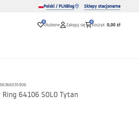
Polski / PLN
Blog
Sklepy stacjonarne
0
0
0,00 zł
Ulubione
Zaloguj się
Koszyk
:
06366035906
y Ring 64106 SOLO Tytan