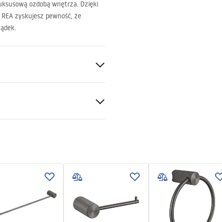
 luksusową ozdobą wnętrza. Dzięki
i
REA
zyskujesz pewność, że
ządek.
y
macje o
eczeństwie
_Information_Accessories.pd