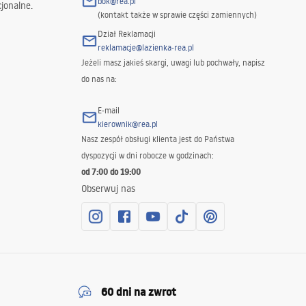
bok@rea.pl
jonalne.
(kontakt także w sprawie części zamiennych)
Dział Reklamacji
reklamacje@lazienka-rea.pl
Jeżeli masz jakieś skargi, uwagi lub pochwały, napisz
do nas na:
E-mail
kierownik@rea.pl
Nasz zespół obsługi klienta jest do Państwa
dyspozycji w dni robocze w godzinach:
od 7:00 do 19:00
Obserwuj nas
60 dni na zwrot