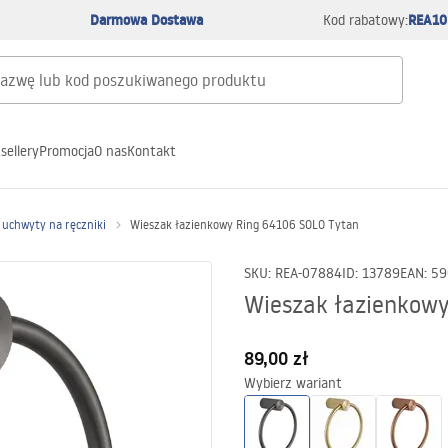
Darmowa Dostawa
REA10
Kod rabatowy:
sellery
Promocja
O nas
Kontakt
i uchwyty na ręczniki
Wieszak łazienkowy Ring 64106 SOLO Tytan
SKU
:
REA-07884
ID
:
13789
EAN
:
59
Wieszak łazienkow
89,00 zł
Wybierz wariant