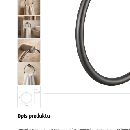
Toalety, ubikacje
Umywalki
Wanny i parawany
Baterie
Natryski
Kuchnia
Akcesoria i meble łazienkowe
Opis produktu