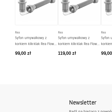
Głębokość (mm):
100
mm
Kształt:
Owalna
Otwór na baterię:
Nie
Otwór przelewowy
Nie
Rea
Rea
Rea
Syfon umywalkowy z
Syfon umywalkowy z
Syfon 
korkiem klik-klak Rea Flow
korkiem klik-klak Rea Flow
korkiem
Złoty
Złoty Szczotkowany
Czarny
99,00 zł
119,00 zł
99,00
Newsletter
Bądź na bieżąco z nowoś