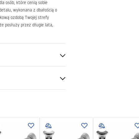
a osób, które cenią sobie
etalu, wykonana z dbałością o
skową ozdobą Twojej strefy
e posłuży przez długie lata,
nitarna
ki gwarancji
nty_Terms_and_Conditions_
_-_5.pdf