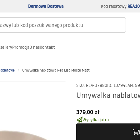
Darmowa Dostawa
REA10
Kod rabatowy:
sellery
Promocja
O nas
Kontakt
nablatowe
Umywalka nablatowa Rea Lisa Mocca Matt
SKU
:
REA-U7880
ID
:
13794
EAN
:
59
Umywalka nablatow
379,00 zł
Wysyłka jutro.