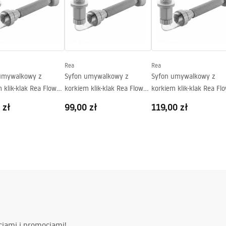
Rea
Rea
umywalkowy z
Syfon umywalkowy z
Syfon umywalkowy z
 klik-klak Rea Flow
korkiem klik-klak Rea Flow
korkiem klik-klak Rea Fl
Nikiel Szczotkowany
Tytan
 zł
99,00 zł
119,00 zł
ciami i promocjami!