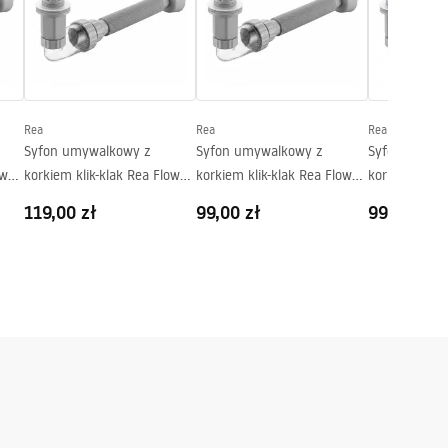
Rea
Rea
Rea
Syfon umywalkowy z
Syfon umywalkowy z
Syfon umywa
ow
korkiem klik-klak Rea Flow
korkiem klik-klak Rea Flow
korkiem klik-
Miedź Szczotkowana
Biały
Chrom
119,00 zł
99,00 zł
99,00 zł