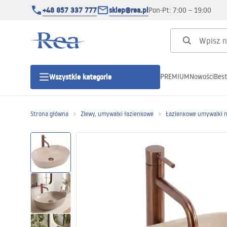
+48 857 337 777
sklep@rea.pl
Pon-Pt: 7:00 – 19:00
PREMIUM
Nowości
Best
Wszystkie kategorie
Kategorie produktowe
Strona główna
Zlewy, umywalki łazienkowe
Łazienkowe umywalki 
Kabiny prysznicowe
Drzwi prysznicowe
Brodziki prysznicowe
Odpływy liniowe