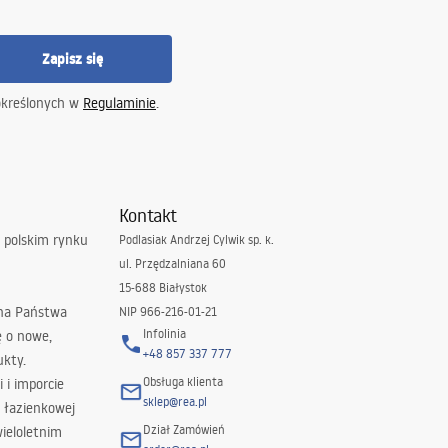
Zapisz się
określonych w
Regulaminie
.
Kontakt
 polskim rynku
Podlasiak Andrzej Cylwik sp. k.
ul. Przędzalniana 60
15-688 Białystok
 na Państwa
NIP 966-216-01-21
Infolinia
ę o nowe,
+48 857 337 777
ukty.
Obsługa klienta
i i imporcie
sklep@rea.pl
 łazienkowej
Dział Zamówień
wieloletnim