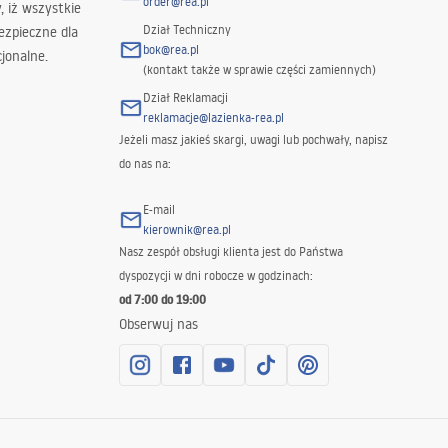
order@rea.pl
 iż wszystkie
Dział Techniczny
ezpieczne dla
bok@rea.pl
jonalne.
(kontakt także w sprawie części zamiennych)
Dział Reklamacji
reklamacje@lazienka-rea.pl
Jeżeli masz jakieś skargi, uwagi lub pochwały, napisz
do nas na:
E-mail
kierownik@rea.pl
Nasz zespół obsługi klienta jest do Państwa
dyspozycji w dni robocze w godzinach:
od 7:00 do 19:00
Obserwuj nas