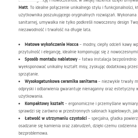
Doceń elegancję i nowoczesność w swojej łazience dzięki umywa
Matt
. To idealne połączenie unikalnego stylu i funkcjonalności,
użytkownika poszukującego oryginalnych rozwiązań. Wykonana z 
sanitarnej, umywalka nie tylko podkreśli nowoczesny design Twoj
niezawodność i trwałość na długie lata.
Matowe wykończenie Mocca
– modny, ciepły odcień kawy w
przytulność i elegancję, idealnie komponując się z nowoczesnymi
Sposób montażu nablatowy
– łatwa instalacja bezpośrednio 
wyeksponować unikalny kształt misy, zyskując dodatkową przest
sprzątanie.
Wysokogatunkowa ceramika sanitarna
– niezwykle trwały m
odpryski i odbarwienia gwarantuje nienaganny oraz estetyczny w
użytkowania.
Kompaktowy kształt
– ergonomiczne i przemyślane wymiary 
sprawdzi się zarówno w przestronnych salonach kąpielowych, jak
Łatwość w utrzymaniu czystości
– specjalna, gładka powierz
osadzanie się kamienia oraz zabrudzeń, dzięki czemu codzienna p
bezproblemowa.