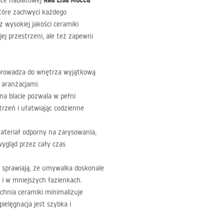
Rea Lisa Mocca
lce nablatowej
 które zachwyci każdego
wysokiej jakości ceramiki
ej przestrzeni, ale też zapewni
prowadza do wnętrza wyjątkową
 aranżacjami.
na blacie pozwala w pełni
rzeń i ułatwiając codzienne
ateriał odporny na zarysowania,
ygląd przez cały czas
sprawiają, że umywalka doskonale
 i w mniejszych łazienkach.
chnia ceramiki minimalizuje
ielęgnacja jest szybka i