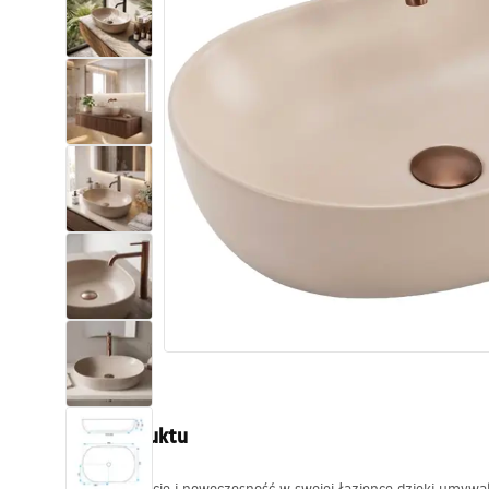
Toalety, ubikacje
Umywalki
Wanny i parawany
Baterie
Natryski
Kuchnia
Akcesoria i meble łazienkowe
Opis produktu