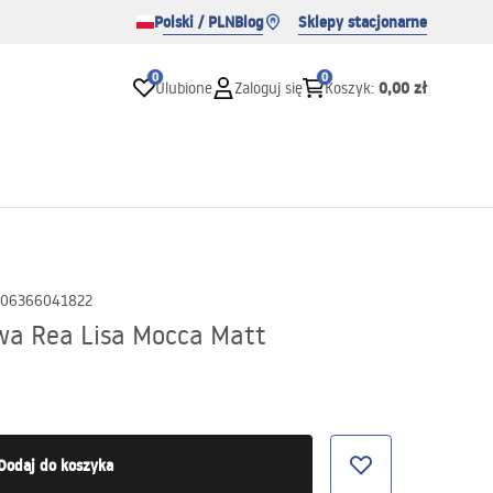
Polski / PLN
Blog
Sklepy stacjonarne
0
0
0,00 zł
Ulubione
Zaloguj się
Koszyk
:
06366041822
a Rea Lisa Mocca Matt
Dodaj do koszyka