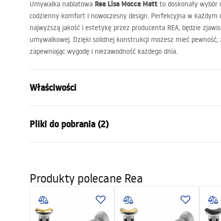
Rea Lisa Mocca Matt
Umywalka nablatowa
to doskonały wybór dl
codzienny komfort i nowoczesny design. Perfekcyjna w każdym d
najwyższą jakość i estetykę przez producenta
REA
, będzie zjawi
umywalkowej. Dzięki solidnej konstrukcji możesz mieć pewność, ż
zapewniając wygodę i niezawodność każdego dnia.
Właściwości
Sposób montażu:
Nablatowy
Pliki do pobrania (2)
Materiał:
Ceramika sa
Kolor:
Beżowy
Warun
Wykończenie:
Matowe
Instrukcja montażu
Warra
Produkty polecane Rea
Basin.pdf
Długość:
490
mm
Basins
Szerokość (mm):
350
mm
Wysokość (mm):
140
mm