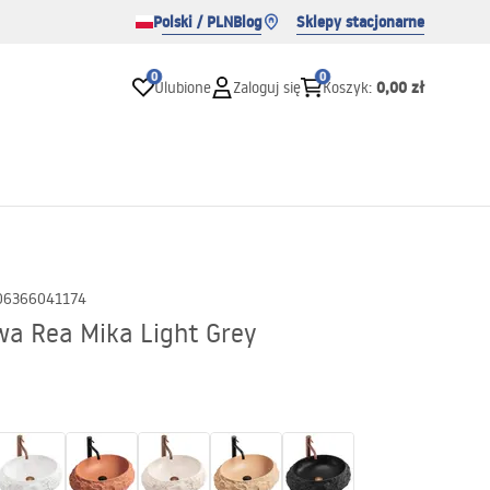
Polski / PLN
Blog
Sklepy stacjonarne
0
0
0,00 zł
Ulubione
Zaloguj się
Koszyk
:
06366041174
a Rea Mika Light Grey