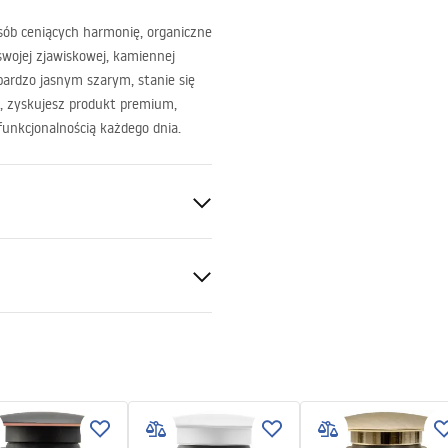
sób ceniących harmonię, organiczne
wojej zjawiskowej, kamiennej
ardzo jasnym szarym, stanie się
, zyskujesz produkt premium,
unkcjonalnością każdego dnia.
tone (sztuczny kamień
y)
ki gwarancji
ienia, Szary
nty_Terms_and_Conditions_
_-_5.pdf