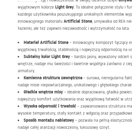
umywal
Doceń elegancję i nowoczesność w swojej łazience dzięki
Light Grey
wyjątkowym kolorze
. To idealne połączenie stylu i f
każdego użytkownika poszukującego unikalnych elementów wy
Artificial Stone
innowacyjnego materiału
, umywalka od
REA
nie
łazienki, ale też zapewni niezawodność i wytrzymałość na lata.
Materiał Artificial Stone
– innowacyjny kompozyt łączący es
wyjątkową trwałością, stabilnością i najwyższą odpornością na u
Subtelny kolor Light Grey
– bardzo jasny, wyważony odcień sz
wnętrze, nadaje mu świeżości i świetnie współgra zarówno z ciep
armatury.
Kamienna struktura zewnętrzna
– surowa, nieregularna fakt
nadaje misie niepowtarzalnego, unikatowego i głębokiego chara
Gładkie wnętrze misy
– idealnie dopracowana, gładka powie
najwyższy komfort użytkowania oraz wyjątkową łatwość w utrz
Wysoka odporność i trwałość
– zaawansowana struktura mate
wysokie temperatury, stały kontakt z wilgocią oraz przypadkow
Sposób montażu nablatowy
– pozwala na pełną elastyczność
nadaje całej aranżacji nowoczesny, luksusowy sznyt.