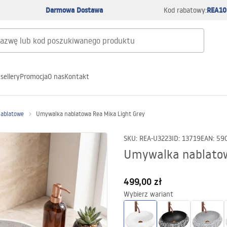
Darmowa Dostawa
REA10
Kod rabatowy:
sellery
Promocja
O nas
Kontakt
nablatowe
Umywalka nablatowa Rea Mika Light Grey
SKU
:
REA-U3223
ID
:
13719
EAN
:
59
Umywalka nablatow
499,00 zł
Wybierz wariant