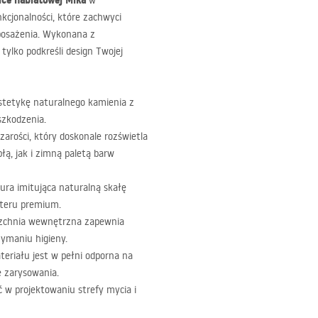
ce nablatowej Mika
w
unkcjonalności, które zachwyci
posażenia. Wykonana z
 tylko podkreśli design Twojej
tetykę naturalnego kamienia z
szkodzenia.
arości, który doskonale rozświetla
łą, jak i zimną paletą barw
ura imitująca naturalną skałę
kteru premium.
rzchnia wewnętrzna zapewnia
ymaniu higieny.
riału jest w pełni odporna na
e zarysowania.
 w projektowaniu strefy mycia i