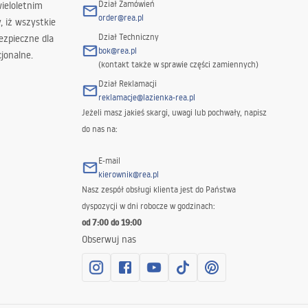
Dział Zamówień
wieloletnim
order@rea.pl
 iż wszystkie
Dział Techniczny
ezpieczne dla
bok@rea.pl
jonalne.
(kontakt także w sprawie części zamiennych)
Dział Reklamacji
reklamacje@lazienka-rea.pl
Jeżeli masz jakieś skargi, uwagi lub pochwały, napisz
do nas na:
E-mail
kierownik@rea.pl
Nasz zespół obsługi klienta jest do Państwa
dyspozycji w dni robocze w godzinach:
od 7:00 do 19:00
Obserwuj nas