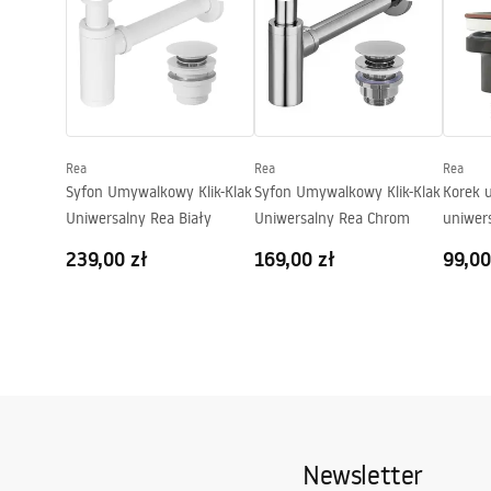
Wysokość (mm):
150
mm
Głębokość (mm):
120
mm
Kształt:
Owalna
Otwór na baterię:
Nie
Otwór przelewowy
Nie
Rea
Rea
Rea
Syfon Umywalkowy Klik-Klak
Syfon Umywalkowy Klik-Klak
Korek 
Uniwersalny Rea Biały
Uniwersalny Rea Chrom
uniwers
Czarny
239,00 zł
169,00 zł
99,00
Newsletter