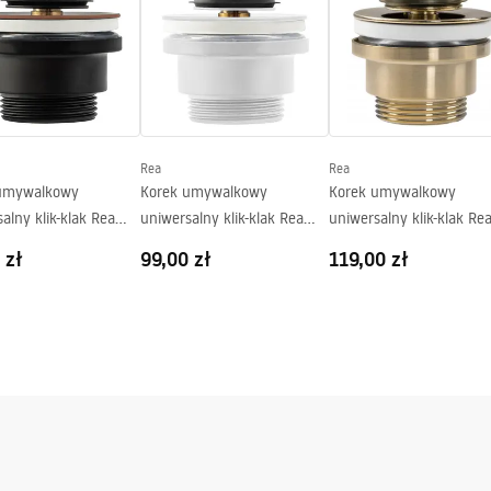
Rea
Rea
umywalkowy
Korek umywalkowy
Korek umywalkowy
alny klik-klak Rea
uniwersalny klik-klak Rea
uniwersalny klik-klak Re
 Postarzany
Biały mat
Złoty Szczotkowany
 zł
99,00 zł
119,00 zł