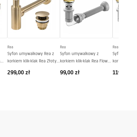
Rea
Rea
Rea
Syfon umywalkowy Rea z
Syfon umywalkowy z
Syfon umywa
a
korkiem klik-klak Rea Złoty
korkiem klik-klak Rea Flow
korkiem klik-
Szczotkowany
Złoty
Złoty Szczo
299,00 zł
99,00 zł
119,00 zł