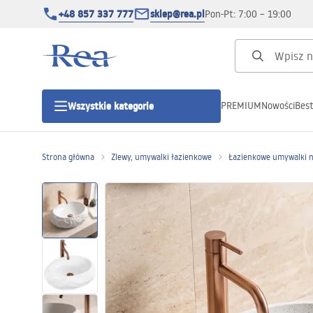
+48 857 337 777
sklep@rea.pl
Pon-Pt: 7:00 – 19:00
PREMIUM
Nowości
Best
Wszystkie kategorie
Kategorie produktowe
Strona główna
Zlewy, umywalki łazienkowe
Łazienkowe umywalki 
Kabiny prysznicowe
Drzwi prysznicowe
Brodziki prysznicowe
Odpływy liniowe