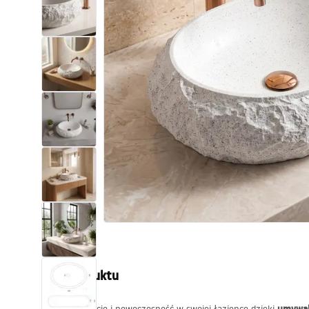
Toalety, ubikacje
Umywalki
Wanny i parawany
Baterie
Natryski
Kuchnia
Akcesoria i meble łazienkowe
Opis produktu