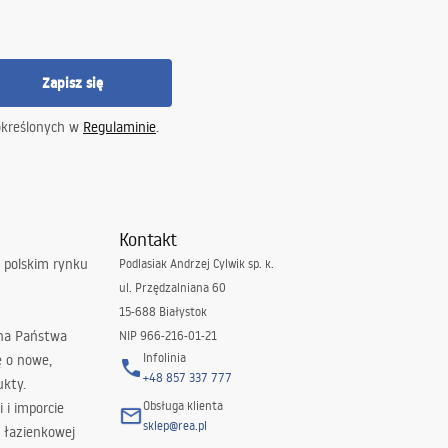
Zapisz się
określonych w
Regulaminie
.
Kontakt
 polskim rynku
Podlasiak Andrzej Cylwik sp. k.
ul. Przędzalniana 60
15-688 Białystok
 na Państwa
NIP 966-216-01-21
Infolinia
ę o nowe,
+48 857 337 777
ukty.
Obsługa klienta
i i imporcie
sklep@rea.pl
 łazienkowej