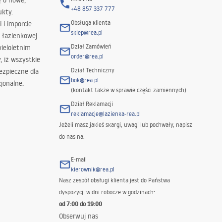
ę o nowe,
+48 857 337 777
ukty.
Obsługa klienta
i i imporcie
sklep@rea.pl
 łazienkowej
Dział Zamówień
wieloletnim
order@rea.pl
 iż wszystkie
Dział Techniczny
ezpieczne dla
bok@rea.pl
jonalne.
(kontakt także w sprawie części zamiennych)
Dział Reklamacji
reklamacje@lazienka-rea.pl
Jeżeli masz jakieś skargi, uwagi lub pochwały, napisz
do nas na:
E-mail
kierownik@rea.pl
Nasz zespół obsługi klienta jest do Państwa
dyspozycji w dni robocze w godzinach:
od 7:00 do 19:00
Obserwuj nas