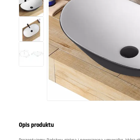
Toalety, ubikacje
Umywalki
Wanny i parawany
Baterie
Natryski
Kuchnia
Akcesoria i meble łazienkowe
Opis produktu