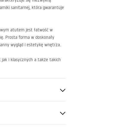
arakteryzuje się niezwykłą
amiki sanitarnej, która gwarantuje
kowym atutem jest łatwość w
mę. Prosta forma w doskonały
anny wygląd i estetykę wnętrza.
ak i klasycznych a także takich
nitarna
y
 produktu