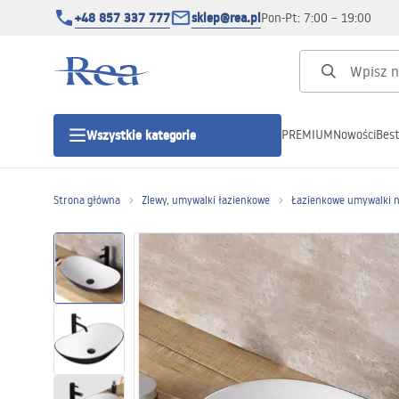
+48 857 337 777
sklep@rea.pl
Pon-Pt: 7:00 – 19:00
PREMIUM
Nowości
Best
Wszystkie kategorie
Kategorie produktowe
Strona główna
Zlewy, umywalki łazienkowe
Łazienkowe umywalki 
Kabiny prysznicowe
Drzwi prysznicowe
Brodziki prysznicowe
Odpływy liniowe