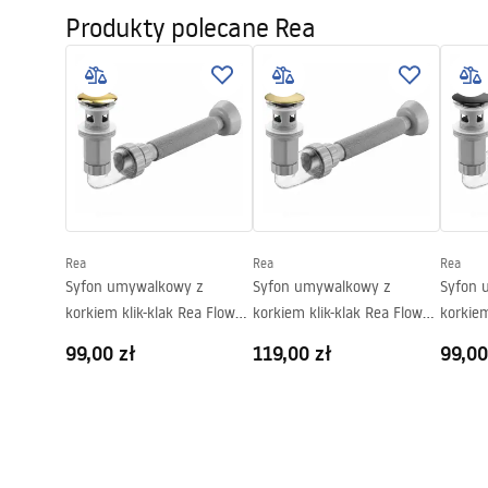
Basin.pdf
WHITE
Produkty polecane Rea
Długość:
625
mm
Szerokość (mm):
360
mm
Deklaracja Właściwości
Warun
Wysokość (mm):
150
mm
Użytkowych
Warra
Głębokość (mm):
100
mm
ROYAL BLACK WHITE
Basins
Deklaracja.pdf
Kształt:
Owalna
Otwór na baterię:
Nie
Otwór przelewowy
Nie
Rea
Rea
Rea
Syfon umywalkowy z
Syfon umywalkowy z
Syfon 
korkiem klik-klak Rea Flow
korkiem klik-klak Rea Flow
korkiem
Złoty
Złoty Szczotkowany
Czarny
99,00 zł
119,00 zł
99,00