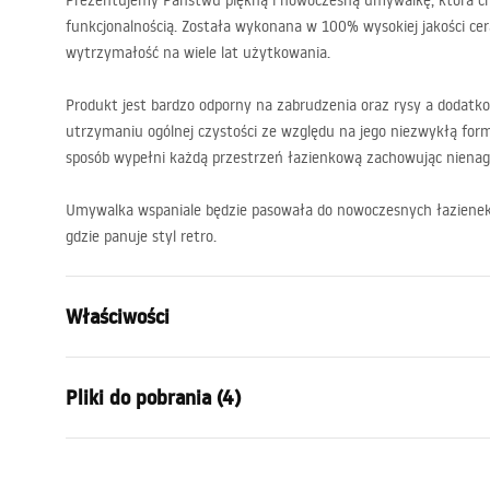
Prezentujemy Państwu piękną i nowoczesną umywalkę, która ch
funkcjonalnością. Została wykonana w 100% wysokiej jakości cer
wytrzymałość na wiele lat użytkowania.
Produkt jest bardzo odporny na zabrudzenia oraz rysy a dodat
utrzymaniu ogólnej czystości ze względu na jego niezwykłą for
sposób wypełni każdą przestrzeń łazienkową zachowując nienag
Umywalka wspaniale będzie pasowała do nowoczesnych łazienek j
gdzie panuje styl retro.
Właściwości
Sposób montażu:
Nablatowy
Pliki do pobrania (4)
Materiał:
Ceramika sa
Kolor:
Biały/Czarn
Instrukcja montażu
Karta
Wykończenie:
Połysk