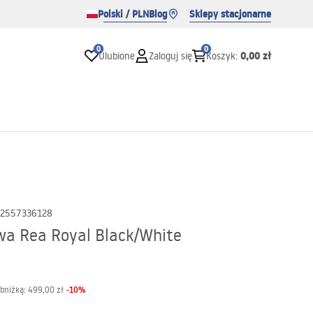
Polski / PLN
Blog
Sklepy stacjonarne
0
0
0,00 zł
Ulubione
Zaloguj się
Koszyk
:
2557336128
a Rea Royal Black/White
-
10
%
obniżką:
499,00 zł