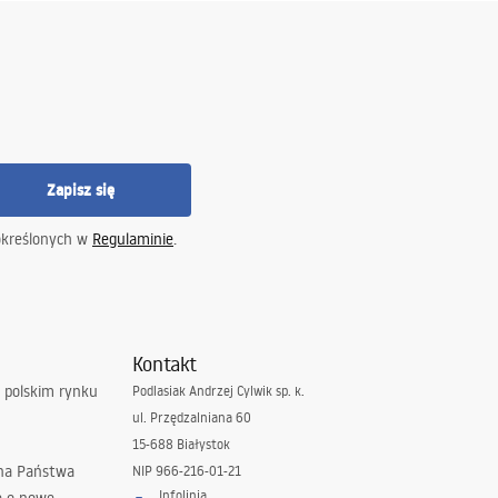
Zapisz się
określonych w
Regulaminie
.
Kontakt
 polskim rynku
Podlasiak Andrzej Cylwik sp. k.
ul. Przędzalniana 60
15-688 Białystok
 na Państwa
NIP 966-216-01-21
Infolinia