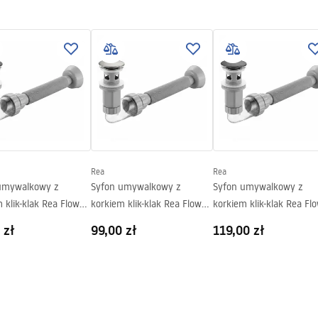
 - NABLATOWA.pdf
ki gwarancji
nty_Terms_and_Conditions_
_-_5.pdf
Rea
Rea
umywalkowy z
Syfon umywalkowy z
Syfon umywalkowy z
 klik-klak Rea Flow
korkiem klik-klak Rea Flow
korkiem klik-klak Rea Fl
Nikiel Szczotkowany
Tytan
 zł
99,00 zł
119,00 zł