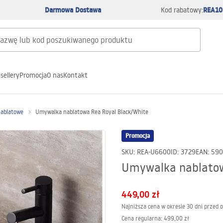
Darmowa Dostawa
REA10
Kod rabatowy:
sellery
Promocja
O nas
Kontakt
nablatowe
Umywalka nablatowa Rea Royal Black/White
Promocja
SKU
:
REA-U6600
ID
:
3729
EAN
:
590
Umywalka nablatow
449,00 zł
Najniższa cena w okresie 30 dni przed 
Cena regularna
:
499,00 zł