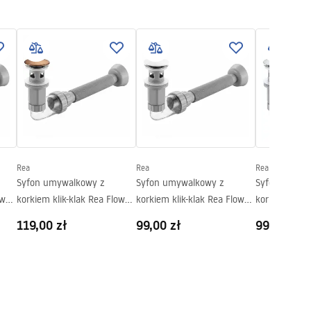
Rea
Rea
Rea
Syfon umywalkowy z
Syfon umywalkowy z
Syfon umywa
ow
korkiem klik-klak Rea Flow
korkiem klik-klak Rea Flow
korkiem klik-
Miedź Szczotkowana
Biały
Chrom
119,00 zł
99,00 zł
99,00 zł