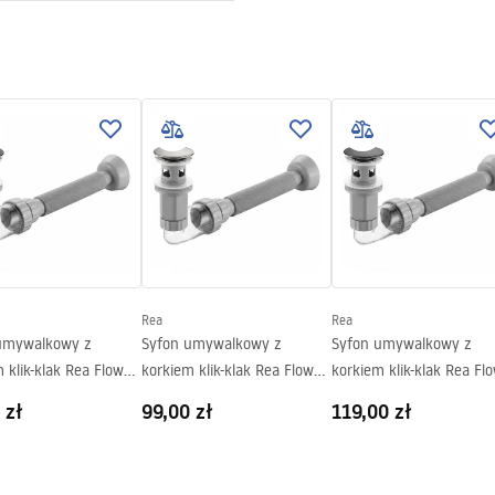
 produktu
LKA SOFIA -
TOWA.pdf
ki gwarancji
nty_Terms_and_Conditions_
_-_5.pdf
Rea
Rea
umywalkowy z
Syfon umywalkowy z
Syfon umywalkowy z
 klik-klak Rea Flow
korkiem klik-klak Rea Flow
korkiem klik-klak Rea Fl
Nikiel Szczotkowany
Tytan
 zł
99,00 zł
119,00 zł