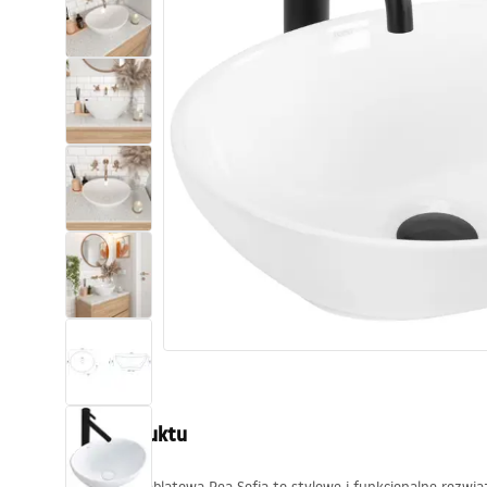
Toalety, ubikacje
Umywalki
Wanny i parawany
Baterie
Natryski
Kuchnia
Akcesoria i meble łazienkowe
Opis produktu