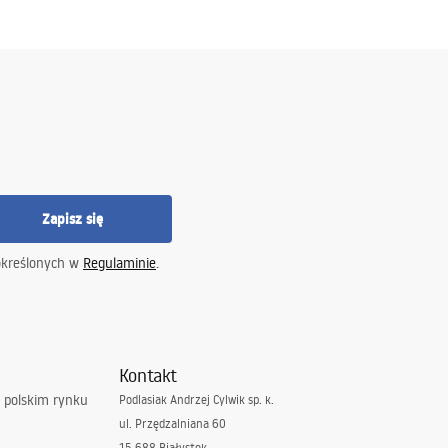
Zapisz się
określonych w
Regulaminie
.
Kontakt
 polskim rynku
Podlasiak Andrzej Cylwik sp. k.
ul. Przędzalniana 60
15-688 Białystok