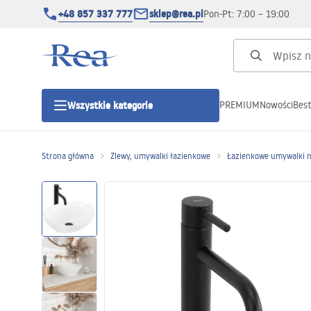
+48 857 337 777
sklep@rea.pl
Pon-Pt: 7:00 – 19:00
PREMIUM
Nowości
Best
Wszystkie kategorie
Kategorie produktowe
Strona główna
Zlewy, umywalki łazienkowe
Łazienkowe umywalki 
Kabiny prysznicowe
Drzwi prysznicowe
Brodziki prysznicowe
Odpływy liniowe