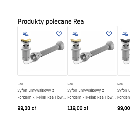
Kolor:
Biały
Karta
Wykończenie:
Połysk
Instrukcja montażu
UMYWA
Produkty polecane Rea
Basin.pdf
Długość:
410
mm
NABLA
Szerokość (mm):
345
mm
Wysokość (mm):
150
mm
Deklaracja Właściwości
Warun
Głębokość (mm):
110
mm
Użytkowych
Warra
Basins
SOFIA Deklaracja.pdf
Kształt:
Owalna
Otwór na baterię:
Nie
Otwór przelewowy
Nie
Rea
Rea
Rea
Syfon umywalkowy z
Syfon umywalkowy z
Syfon 
korkiem klik-klak Rea Flow
korkiem klik-klak Rea Flow
korkiem
Złoty
Złoty Szczotkowany
Czarny
99,00 zł
119,00 zł
99,00