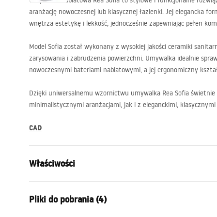
Umywalka nablatowa Rea Sofia to stylowe i funkcjonalne rozwią
aranżację nowoczesnej lub klasycznej łazienki. Jej elegancka for
wnętrza estetykę i lekkość, jednocześnie zapewniając pełen ko
Model Sofia został wykonany z wysokiej jakości ceramiki sanitarn
zarysowania i zabrudzenia powierzchni. Umywalka idealnie spraw
nowoczesnymi bateriami nablatowymi, a jej ergonomiczny kszt
Dzięki uniwersalnemu wzornictwu umywalka Rea Sofia świetnie
minimalistycznymi aranżacjami, jak i z eleganckimi, klasycznym
CAD
Właściwości
Sposób montażu:
Nablatowy
Pliki do pobrania (4)
Materiał:
Ceramika sa