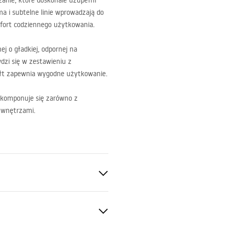
zanie, które doskonale uzupełni
ma i subtelne linie wprowadzają do
mfort codziennego użytkowania.
ej o gładkiej, odpornej na
dzi się w zestawieniu z
ałt zapewnia wygodne użytkowanie.
 komponuje się zarówno z
i wnętrzami.
nitarna