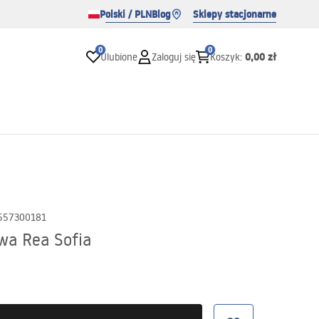
Polski / PLN
Blog
Sklepy stacjonarne
0
0
0,00 zł
Ulubione
Zaloguj się
Koszyk
:
557300181
a Rea Sofia