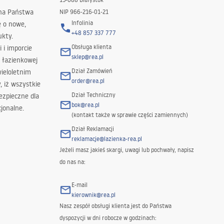
 na Państwa
NIP 966-216-01-21
Infolinia
ę o nowe,
+48 857 337 777
ukty.
Obsługa klienta
i i imporcie
sklep@rea.pl
 łazienkowej
Dział Zamówień
wieloletnim
order@rea.pl
 iż wszystkie
Dział Techniczny
ezpieczne dla
bok@rea.pl
jonalne.
(kontakt także w sprawie części zamiennych)
Dział Reklamacji
reklamacje@lazienka-rea.pl
Jeżeli masz jakieś skargi, uwagi lub pochwały, napisz
do nas na:
E-mail
kierownik@rea.pl
Nasz zespół obsługi klienta jest do Państwa
dyspozycji w dni robocze w godzinach: