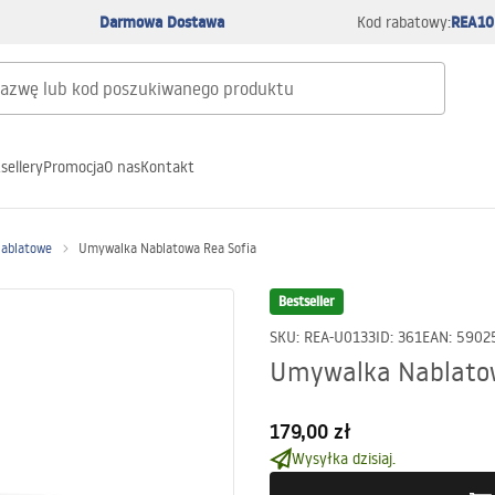
Darmowa Dostawa
REA10
Kod rabatowy:
sellery
Promocja
O nas
Kontakt
nablatowe
Umywalka Nablatowa Rea Sofia
Bestseller
SKU
:
REA-U0133
ID
:
361
EAN
:
5902
Umywalka Nablatow
179,00 zł
Wysyłka dzisiaj.