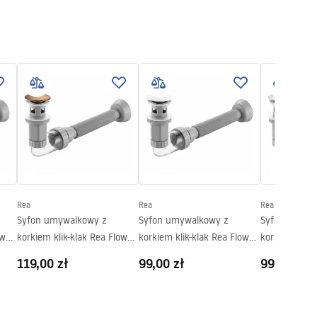
Rea
Rea
Rea
Syfon umywalkowy z
Syfon umywalkowy z
Syfon umywa
ow
korkiem klik-klak Rea Flow
korkiem klik-klak Rea Flow
korkiem klik-
Miedź Szczotkowana
Biały
Chrom
119,00 zł
99,00 zł
99,00 zł