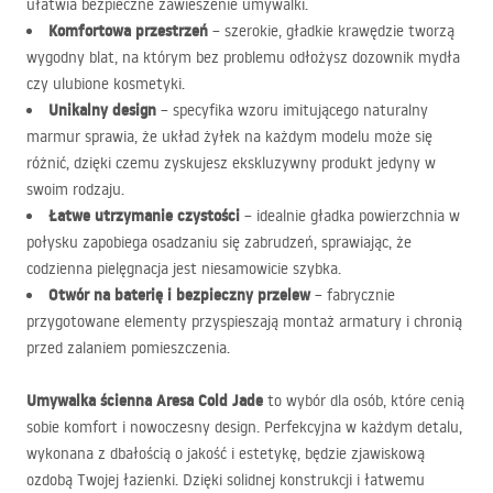
ułatwia bezpieczne zawieszenie umywalki.
Komfortowa przestrzeń
– szerokie, gładkie krawędzie tworzą
wygodny blat, na którym bez problemu odłożysz dozownik mydła
czy ulubione kosmetyki.
Unikalny design
– specyfika wzoru imitującego naturalny
marmur sprawia, że układ żyłek na każdym modelu może się
różnić, dzięki czemu zyskujesz ekskluzywny produkt jedyny w
swoim rodzaju.
Łatwe utrzymanie czystości
– idealnie gładka powierzchnia w
połysku zapobiega osadzaniu się zabrudzeń, sprawiając, że
codzienna pielęgnacja jest niesamowicie szybka.
Otwór na baterię i bezpieczny przelew
– fabrycznie
przygotowane elementy przyspieszają montaż armatury i chronią
przed zalaniem pomieszczenia.
Umywalka ścienna Aresa Cold Jade
to wybór dla osób, które cenią
sobie komfort i nowoczesny design. Perfekcyjna w każdym detalu,
wykonana z dbałością o jakość i estetykę, będzie zjawiskową
ozdobą Twojej łazienki. Dzięki solidnej konstrukcji i łatwemu