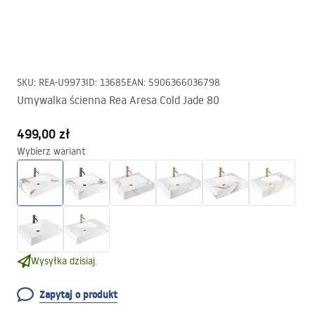
SKU
:
REA-U9973
ID
:
13685
EAN
:
5906366036798
Umywalka ścienna Rea Aresa Cold Jade 80
499,00 zł
Wybierz wariant
Wysyłka dzisiaj.
Zapytaj o produkt