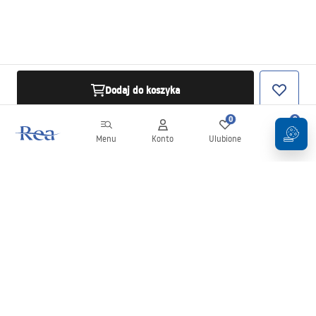
Dodaj do koszyka
0
0
Menu
Konto
Ulubione
Koszyk
Newsletter
Bądź na bieżąco z nowościami i promocjami!
Zapisz się