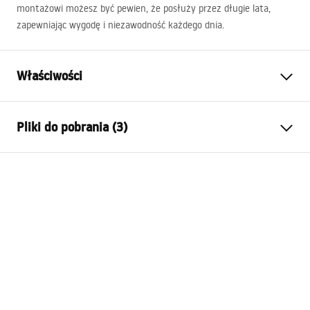
montażowi możesz być pewien, że posłuży przez długie lata,
zapewniając wygodę i niezawodność każdego dnia.
Właściwości
Sposób montażu:
Wiszący
Pliki do pobrania (3)
Materiał:
Ceramika sanitarna,
Konglomerat kwarcowy
Instrukcja montażu
Kolor:
Biały, Imitacja kamienia
Basin.pdf
Wykończenie:
Połysk
Długość:
800
mm
Warunki gwarancji
Szerokość (mm):
500
mm
Warranty_Terms_and_Conditions_Basins_-_5.pdf
Wysokość (mm):
165
mm
Głębokość (mm):
125
mm
Manual
Kształt:
Prostokątna