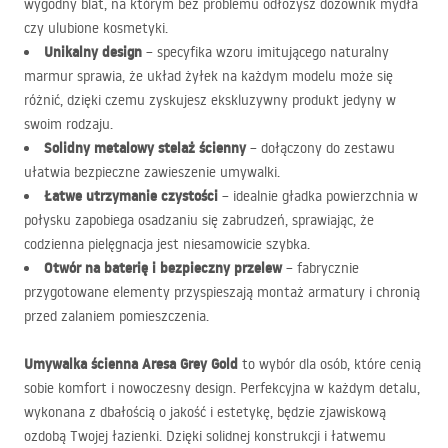
wygodny blat, na którym bez problemu odłożysz dozownik mydła
czy ulubione kosmetyki.
Unikalny design
– specyfika wzoru imitującego naturalny
marmur sprawia, że układ żyłek na każdym modelu może się
różnić, dzięki czemu zyskujesz ekskluzywny produkt jedyny w
swoim rodzaju.
Solidny metalowy stelaż ścienny
– dołączony do zestawu
ułatwia bezpieczne zawieszenie umywalki.
Łatwe utrzymanie czystości
– idealnie gładka powierzchnia w
połysku zapobiega osadzaniu się zabrudzeń, sprawiając, że
codzienna pielęgnacja jest niesamowicie szybka.
Otwór na baterię i bezpieczny przelew
– fabrycznie
przygotowane elementy przyspieszają montaż armatury i chronią
przed zalaniem pomieszczenia.
Umywalka ścienna Aresa Grey Gold
to wybór dla osób, które cenią
sobie komfort i nowoczesny design. Perfekcyjna w każdym detalu,
wykonana z dbałością o jakość i estetykę, będzie zjawiskową
ozdobą Twojej łazienki. Dzięki solidnej konstrukcji i łatwemu