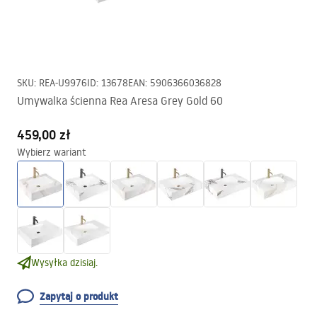
SKU
:
REA-U9976
ID
:
13678
EAN
:
5906366036828
Umywalka ścienna Rea Aresa Grey Gold 60
459,00 zł
Wybierz wariant
Wysyłka dzisiaj.
Zapytaj o produkt