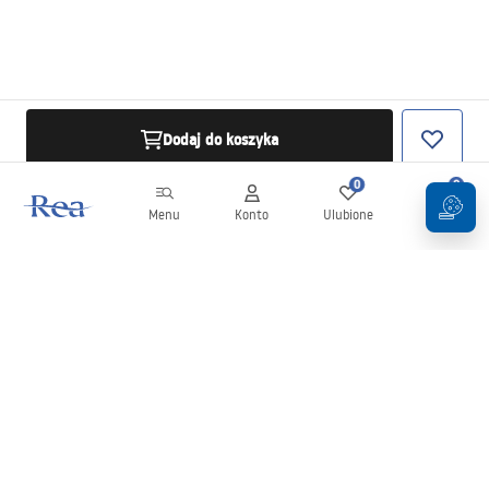
Dodaj do koszyka
0
0
Menu
Konto
Ulubione
Koszyk
Newsletter
Bądź na bieżąco z nowościami i promocjami!
Zapisz się