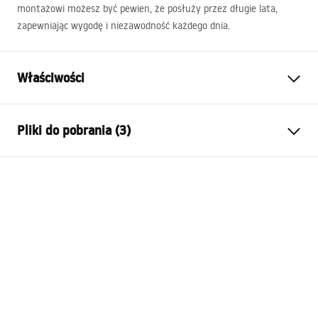
montażowi możesz być pewien, że posłuży przez długie lata,
zapewniając wygodę i niezawodność każdego dnia.
Właściwości
Sposób montażu:
Wiszący
Pliki do pobrania (3)
Materiał:
Ceramika sanitarna,
Konglomerat kwarcowy
Instrukcja montażu
Kolor:
Biały, Imitacja kamienia
Basin.pdf
Wykończenie:
Połysk
Długość:
600
mm
Warunki gwarancji
Szerokość (mm):
500
mm
Warranty_Terms_and_Conditions_Basins_-_5.pdf
Wysokość (mm):
160
mm
Głębokość (mm):
120
mm
Manual
Kształt:
Prostokątna