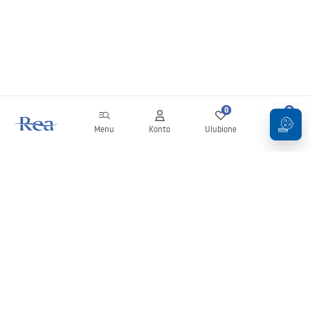
0
0
Menu
Konto
Ulubione
Koszyk
Newsletter
Bądź na bieżąco z nowościami i promocjami!
Zapisz się