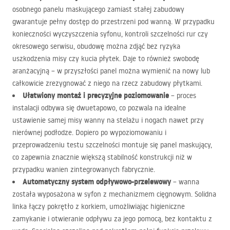
osobnego panelu maskującego zamiast stałej zabudowy
gwarantuje pełny dostęp do przestrzeni pod wanną. W przypadku
konieczności wyczyszczenia syfonu, kontroli szczelności rur czy
okresowego serwisu, obudowę można zdjąć bez ryzyka
uszkodzenia misy czy kucia płytek. Daje to również swobodę
aranżacyjną – w przyszłości panel można wymienić na nowy lub
całkowicie zrezygnować z niego na rzecz zabudowy płytkami.
Ułatwiony montaż i precyzyjne poziomowanie
– proces
instalacji odbywa się dwuetapowo, co pozwala na idealne
ustawienie samej misy wanny na stelażu i nogach nawet przy
nierównej podłodze. Dopiero po wypoziomowaniu i
przeprowadzeniu testu szczelności montuje się panel maskujący,
co zapewnia znacznie większą stabilność konstrukcji niż w
przypadku wanien zintegrowanych fabrycznie.
Automatyczny system odpływowo-przelewowy
– wanna
została wyposażona w syfon z mechanizmem cięgnowym. Solidna
linka łączy pokrętło z korkiem, umożliwiając higieniczne
zamykanie i otwieranie odpływu za jego pomocą, bez kontaktu z