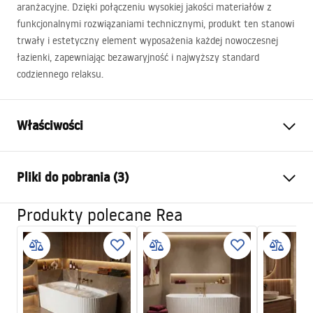
aranżacyjne. Dzięki połączeniu wysokiej jakości materiałów z
funkcjonalnymi rozwiązaniami technicznymi, produkt ten stanowi
trwały i estetyczny element wyposażenia każdej nowoczesnej
łazienki, zapewniając bezawaryjność i najwyższy standard
codziennego relaksu.
Właściwości
Typ wanny
narożna
Pliki do pobrania (3)
Kolor:
Biały
Materiał:
Akryl
Produkty polecane Rea
Informacje o bezpieczeństwie
Długość:
1595
mm
WARUNKI_BEZPIECZENSTWA_WANNY.pdf
Szerokość (mm):
750
mm
Wysokość (mm):
560
mm
Warunki gwarancji
Strona montażu:
Lewa
Warranty_Terms_and_Conditions_Bathtubs.pdf