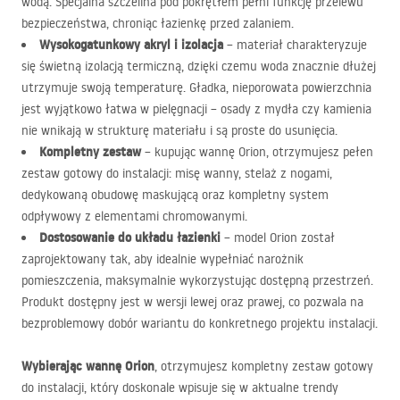
wodą. Specjalna szczelina pod pokrętłem pełni funkcję przelewu
bezpieczeństwa, chroniąc łazienkę przed zalaniem.
Wysokogatunkowy akryl i izolacja
– materiał charakteryzuje
się świetną izolacją termiczną, dzięki czemu woda znacznie dłużej
utrzymuje swoją temperaturę. Gładka, nieporowata powierzchnia
jest wyjątkowo łatwa w pielęgnacji – osady z mydła czy kamienia
nie wnikają w strukturę materiału i są proste do usunięcia.
Kompletny zestaw
– kupując wannę Orion, otrzymujesz pełen
zestaw gotowy do instalacji: misę wanny, stelaż z nogami,
dedykowaną obudowę maskującą oraz kompletny system
odpływowy z elementami chromowanymi.
Dostosowanie do układu łazienki
– model Orion został
zaprojektowany tak, aby idealnie wypełniać narożnik
pomieszczenia, maksymalnie wykorzystując dostępną przestrzeń.
Produkt dostępny jest w wersji lewej oraz prawej, co pozwala na
bezproblemowy dobór wariantu do konkretnego projektu instalacji.
Wybierając wannę Orion
, otrzymujesz kompletny zestaw gotowy
do instalacji, który doskonale wpisuje się w aktualne trendy