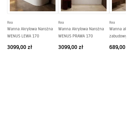
Korek i syfon w zestawie:
Tak
Gwarancja
24 miesiące
Instrukcja montażu
Rea
Rea
Rea
Orion_160_170.pdf
Wanna Akrylowa Narożna
Wanna Akrylowa Narożna
Wanna akryl
WENUS LEWA 170
WENUS PRAWA 170
zabudowy Rea
3099,00 zł
3099,00 zł
689,00 zł