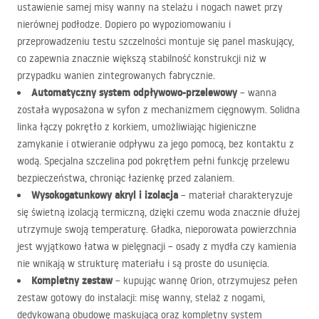
ustawienie samej misy wanny na stelażu i nogach nawet przy
nierównej podłodze. Dopiero po wypoziomowaniu i
przeprowadzeniu testu szczelności montuje się panel maskujący,
co zapewnia znacznie większą stabilność konstrukcji niż w
przypadku wanien zintegrowanych fabrycznie.
Automatyczny system odpływowo-przelewowy
– wanna
została wyposażona w syfon z mechanizmem cięgnowym. Solidna
linka łączy pokrętło z korkiem, umożliwiając higieniczne
zamykanie i otwieranie odpływu za jego pomocą, bez kontaktu z
wodą. Specjalna szczelina pod pokrętłem pełni funkcję przelewu
bezpieczeństwa, chroniąc łazienkę przed zalaniem.
Wysokogatunkowy akryl i izolacja
– materiał charakteryzuje
się świetną izolacją termiczną, dzięki czemu woda znacznie dłużej
utrzymuje swoją temperaturę. Gładka, nieporowata powierzchnia
jest wyjątkowo łatwa w pielęgnacji – osady z mydła czy kamienia
nie wnikają w strukturę materiału i są proste do usunięcia.
Kompletny zestaw
– kupując wannę Orion, otrzymujesz pełen
zestaw gotowy do instalacji: misę wanny, stelaż z nogami,
dedykowaną obudowę maskującą oraz kompletny system