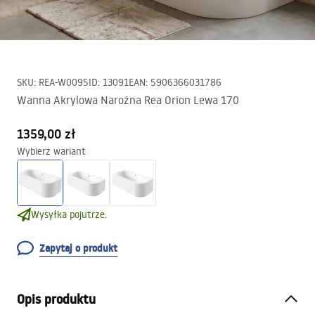
SKU
:
REA-W0095
ID
:
13091
EAN
:
5906366031786
Wanna Akrylowa Narożna Rea Orion Lewa 170
1359,00 zł
Wybierz wariant
Wysyłka pojutrze.
Zapytaj o produkt
Opis produktu