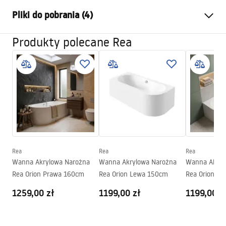
Typ wanny
narożna
Pliki do pobrania (4)
Kolor:
Biały
Materiał:
Akryl
Produkty polecane Rea
Informacje o bezpieczeństwie
Długość:
1695
mm
WARUNKI_BEZPIECZENSTWA_WANNY.pdf
Szerokość (mm):
750
mm
Wysokość (mm):
560
mm
Warunki gwarancji
Strona montażu:
Lewa
Warranty_Terms_and_Conditions_Bathtubs.pdf
Korek i syfon w zestawie:
Tak
Gwarancja
24 miesiące
Instrukcja montażu
Rea
Rea
Rea
Orion_160_170.pdf
Wanna Akrylowa Narożna
Wanna Akrylowa Narożna
Wanna Akryl
Rea Orion Prawa 160cm
Rea Orion Lewa 150cm
Rea Orion P
Instrukcja montażu
1259,00 zł
1199,00 zł
1199,00 z
Orion_160_170.pdf