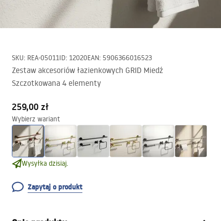
SKU
:
REA-05011
ID
:
12020
EAN
:
5906366016523
Zestaw akcesoriów łazienkowych GRID Miedź
Szczotkowana 4 elementy
259,00 zł
Wybierz wariant
Wysyłka dzisiaj.
Zapytaj o produkt