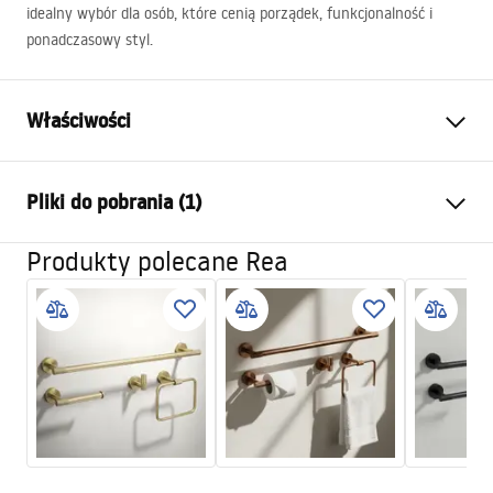
idealny wybór dla osób, które cenią porządek, funkcjonalność i
ponadczasowy styl.
Właściwości
Kolor:
Miedź szczotkowana
Pliki do pobrania (1)
Materiał:
Metal
Sposób montażu:
Przykręcany
Produkty polecane Rea
Warunki gwarancji
Seria:
Grid
Warranty_Terms_and_Conditions_Accessories_-_24.pdf
Gwarancja
24 miesiące