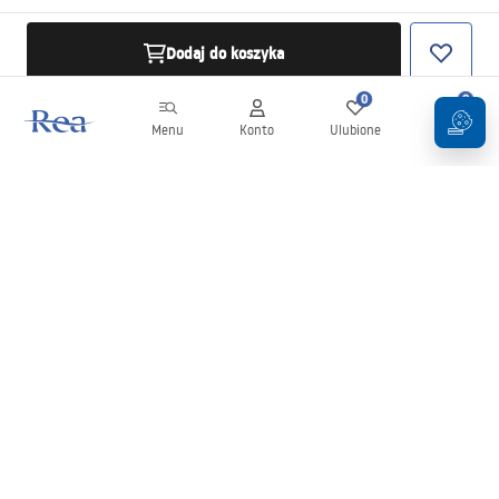
Dodaj do koszyka
0
0
Menu
Konto
Ulubione
Koszyk
Newsletter
Bądź na bieżąco z nowościami i promocjami!
Zapisz się
Wprowadzając i zatwierdzając swoje dane wyrażasz zgodę na
otrzymywanie newslettera na zasadach określonych w