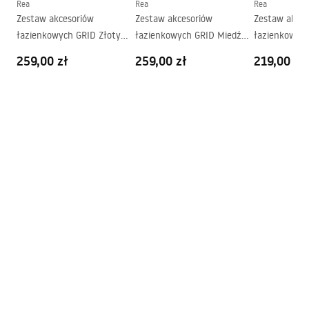
Rea
Rea
Rea
Zestaw akcesoriów
Zestaw akcesoriów
Zestaw akces
łazienkowych GRID Złoty
łazienkowych GRID Miedź
łazienkowych
Szczotkowany 4 elementy
Szczotkowana 4 elementy
elementy
259,00 zł
259,00 zł
219,00 zł