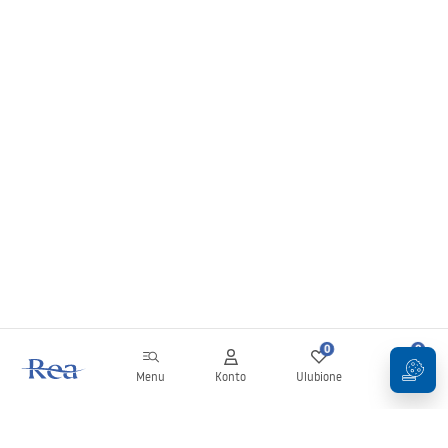
0
0
Menu
Konto
Ulubione
Koszyk