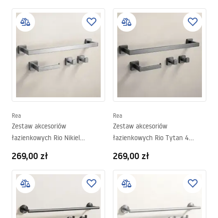
Rea
Rea
Zestaw akcesoriów
Zestaw akcesoriów
łazienkowych Rio Nikiel
łazienkowych Rio Tytan 4
Szczotkowany 4 elementy
elementy
269,00 zł
269,00 zł