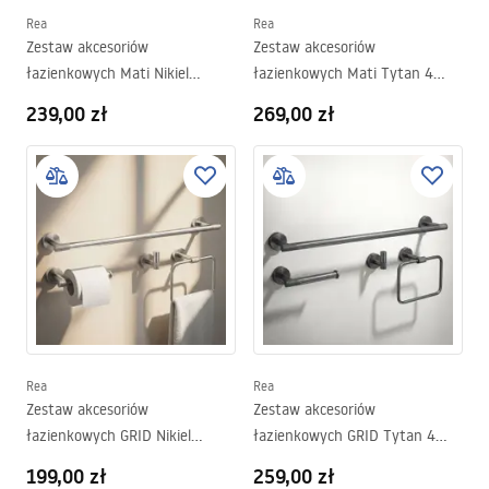
Rea
Rea
Zestaw akcesoriów
Zestaw akcesoriów
łazienkowych Mati Nikiel
łazienkowych Mati Tytan 4
Szczotkowany 4 elementy
elementy
239,00 zł
269,00 zł
Rea
Rea
Zestaw akcesoriów
Zestaw akcesoriów
łazienkowych GRID Nikiel
łazienkowych GRID Tytan 4
Szczotkowany 4 elementy
elementy
199,00 zł
259,00 zł