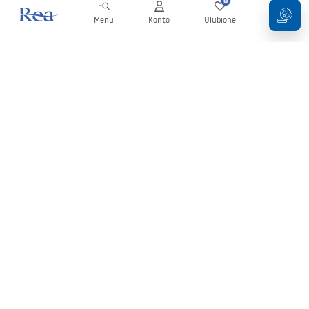
0
0
Menu
Konto
Ulubione
Koszyk
Newsletter
Bądź na bieżąco z nowościami i promocjami!
Zapisz się
Wprowadzając i zatwierdzając swoje dane wyrażasz zgodę na
otrzymywanie newslettera na zasadach określonych w
Regulaminie
.