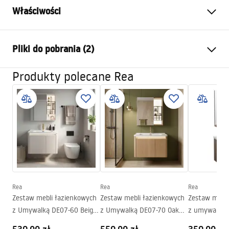
Właściwości
Kolor:
Brązowy
Pliki do pobrania (2)
Sposób montażu:
Wiszący
Materiał:
Aluminium, Ceramika
Produkty polecane Rea
Warunki gwarancji
sanitarna, Tworzywo sztuczne
Warranty_Terms_and_Conditions_-_Furniture_-
Wysokość (mm):
490
mm
_24.pdf
Szerokość (mm):
710
mm
Głębokość (mm):
510
mm
Manual
Instrukcja_monta__u_Zestaw_mebli___azienkowych_D
E07-70.pdf
Rea
Rea
Rea
Zestaw mebli łazienkowych
Zestaw mebli łazienkowych
Zestaw mebli
z Umywalką DE07-60 Beige
z Umywalką DE07-70 Oak
z umywalką 
60CM
70CM