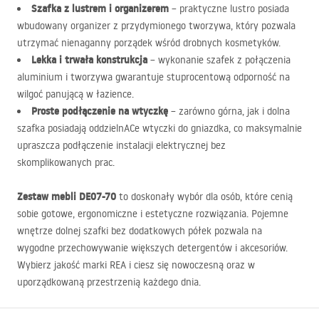
Szafka z lustrem i organizerem
– praktyczne lustro posiada
wbudowany organizer z przydymionego tworzywa, który pozwala
utrzymać nienaganny porządek wśród drobnych kosmetyków.
Lekka i trwała konstrukcja
– wykonanie szafek z połączenia
aluminium i tworzywa gwarantuje stuprocentową odporność na
wilgoć panującą w łazience.
Proste podłączenie na wtyczkę
– zarówno górna, jak i dolna
szafka posiadają oddzielnACe wtyczki do gniazdka, co maksymalnie
upraszcza podłączenie instalacji elektrycznej bez
skomplikowanych prac.
Zestaw mebli DE07-70
to doskonały wybór dla osób, które cenią
sobie gotowe, ergonomiczne i estetyczne rozwiązania. Pojemne
wnętrze dolnej szafki bez dodatkowych półek pozwala na
wygodne przechowywanie większych detergentów i akcesoriów.
Wybierz jakość marki
REA
i ciesz się nowoczesną oraz w
uporządkowaną przestrzenią każdego dnia.