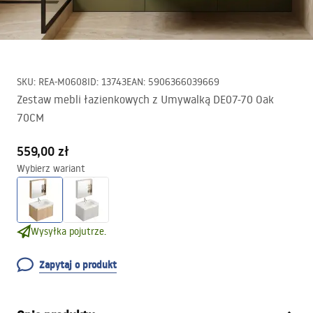
SKU
:
REA-M0608
ID
:
13743
EAN
:
5906366039669
Zestaw mebli łazienkowych z Umywalką DE07-70 Oak
70CM
559,00 zł
Wybierz wariant
Wysyłka pojutrze.
Zapytaj o produkt