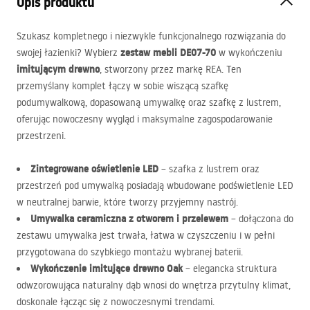
Opis produktu
Szukasz kompletnego i niezwykle funkcjonalnego rozwiązania do
zestaw mebli DE07-70
swojej łazienki? Wybierz
w wykończeniu
imitującym drewno
, stworzony przez markę
REA
. Ten
przemyślany komplet łączy w sobie wiszącą szafkę
podumywalkową, dopasowaną umywalkę oraz szafkę z lustrem,
oferując nowoczesny wygląd i maksymalne zagospodarowanie
przestrzeni.
Zintegrowane oświetlenie
LED
– szafka z lustrem oraz
przestrzeń pod umywalką posiadają wbudowane podświetlenie
LED
w neutralnej barwie, które tworzy przyjemny nastrój.
Umywalka ceramiczna z otworem i przelewem
– dołączona do
zestawu umywalka jest trwała, łatwa w czyszczeniu i w pełni
przygotowana do szybkiego montażu wybranej baterii.
Wykończenie imitujące drewno Oak
– elegancka struktura
odwzorowująca naturalny dąb wnosi do wnętrza przytulny klimat,
doskonale łącząc się z nowoczesnymi trendami.