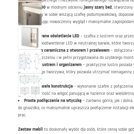
Szukasz kompletnego i niezwykle funkcjonalnego rozwiązania do
mebli DE07-60
jasny szary beż
w modnym odcieniu
, stworzony
komplet łączy w sobie wiszącą szafkę podumywalkową, dopasow
lustrem, oferując nowoczesny wygląd i maksymalne zagospodaro
Zintegrowane oświetlenie
LED
– szafka z lustrem oraz prze
wbudowane podświetlenie
LED
w neutralnej barwie, które tworz
Umywalka ceramiczna z otworem i przelewem
– dołączona 
łatwa w czyszczeniu i w pełni przygotowana do szybkiego montaż
Szafka z lustrem i organizerem
– praktyczne lustro posiada
przydymionego tworzywa, który pozwala utrzymać nienaganny 
kosmetyków.
Lekka i trwała konstrukcja
– wykonanie szafek z połączenia
wysoką odporność na wilgoć panującą w łazience oraz wieloletnią
Proste podłączenie na wtyczkę
– zarówno górna, jak i dolna 
do gniazdka, co maksymalnie upraszcza podłączenie instalacji e
prac.
Zestaw mebli
to doskonały wybór dla osób, które cenią sobie g