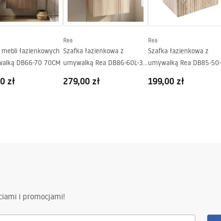
Rea
Rea
 mebli łazienkowych
Szafka łazienkowa z
Szafka łazienkowa z
alką DB66-70 70CM
umywalką Rea DB86-60L-3
umywalką Rea DB85-50-3
Light 60cm
Light 50cm
0 zł
279,00 zł
199,00 zł
ciami i promocjami!