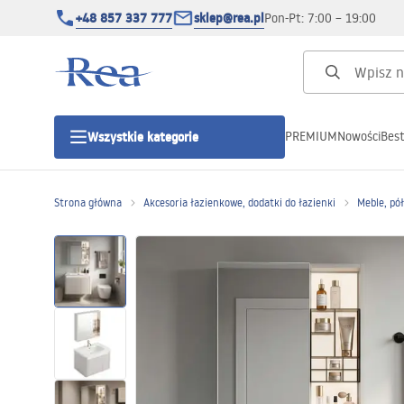
+48 857 337 777
sklep@rea.pl
Pon-Pt: 7:00 – 19:00
PREMIUM
Nowości
Best
Wszystkie kategorie
Kategorie produktowe
Strona główna
Akcesoria łazienkowe, dodatki do łazienki
Meble, pó
Kabiny prysznicowe
Drzwi prysznicowe
Brodziki prysznicowe
Odpływy liniowe