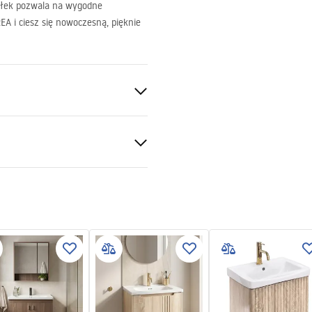
ółek pozwala na wygodne
REA
i ciesz się nowoczesną, pięknie
ry
Ceramika sanitarna, Tworzywo
al
ukcja_monta__u_Zestaw_meb
zienkowych_DE07-60.pdf