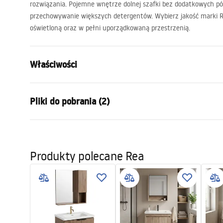
rozwiązania. Pojemne wnętrze dolnej szafki bez dodatkowych p
przechowywanie większych detergentów. Wybierz jakość marki
oświetloną oraz w pełni uporządkowaną przestrzenią.
Właściwości
Kolor:
Beżowy, Sza
Pliki do pobrania (2)
Sposób montażu:
Wiszący
Materiał:
Aluminium, 
Warunki gwarancji
Manu
sztuczne
Warranty_Terms_and_Conditions_
Instr
Wysokość (mm):
485
mm
Produkty polecane Rea
-_Furniture_-_24.pdf
li___a
Szerokość (mm):
605
mm
Głębokość (mm):
510
mm