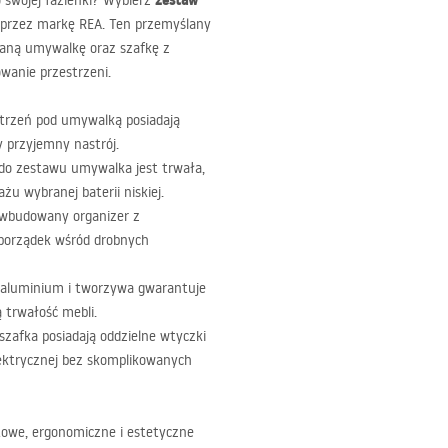
zestaw
 swojej łazienki? Wybierz
 przez markę
REA
. Ten przemyślany
aną umywalkę oraz szafkę z
wanie przestrzeni.
strzeń pod umywalką posiadają
y przyjemny nastrój.
do zestawu umywalka jest trwała,
u wybranej baterii niskiej.
 wbudowany organizer z
porządek wśród drobnych
 aluminium i tworzywa gwarantuje
 trwałość mebli.
szafka posiadają oddzielne wtyczki
lektrycznej bez skomplikowanych
otowe, ergonomiczne i estetyczne