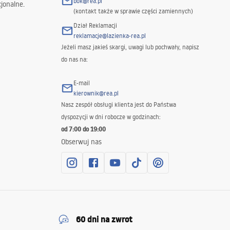
bok@rea.pl
jonalne.
(kontakt także w sprawie części zamiennych)
Dział Reklamacji
reklamacje@lazienka-rea.pl
Jeżeli masz jakieś skargi, uwagi lub pochwały, napisz
do nas na:
E-mail
kierownik@rea.pl
Nasz zespół obsługi klienta jest do Państwa
dyspozycji w dni robocze w godzinach:
od 7:00 do 19:00
Obserwuj nas
60 dni na zwrot