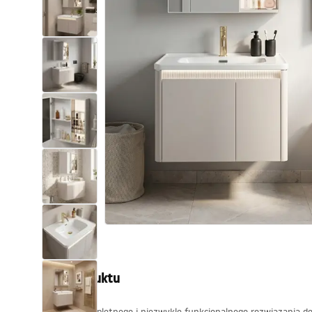
Toalety, ubikacje
Umywalki
Wanny i parawany
Baterie
Natryski
Kuchnia
Akcesoria i meble łazienkowe
Opis produktu