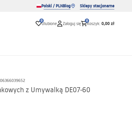
Polski / PLN
Blog
Sklepy stacjonarne
0
0
0,00 zł
Ulubione
Zaloguj się
Koszyk
:
06366039652
enkowych z Umywalką DE07-60