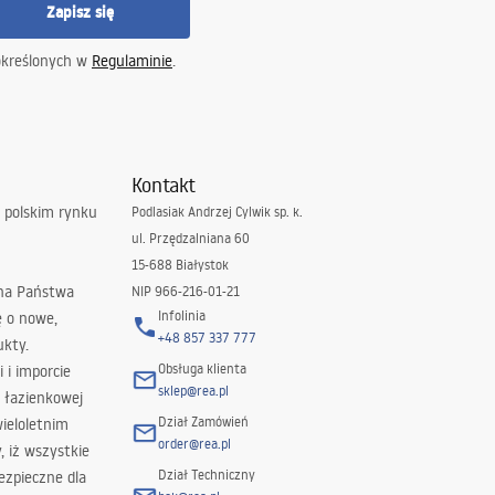
Zapisz się
określonych w
Regulaminie
.
Kontakt
 polskim rynku
Podlasiak Andrzej Cylwik sp. k.
ul. Przędzalniana 60
15-688 Białystok
 na Państwa
NIP 966-216-01-21
Infolinia
ę o nowe,
+48 857 337 777
ukty.
Obsługa klienta
i i imporcie
sklep@rea.pl
 łazienkowej
Dział Zamówień
wieloletnim
order@rea.pl
 iż wszystkie
Dział Techniczny
ezpieczne dla