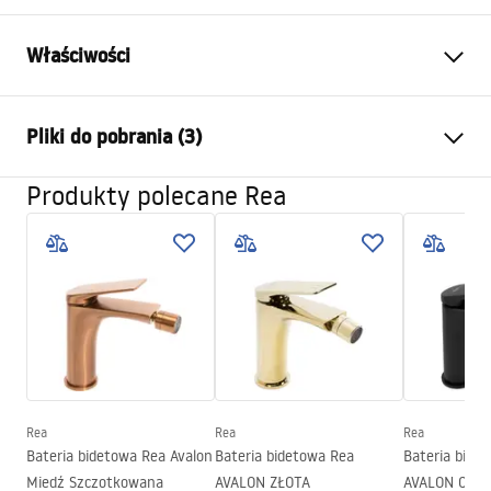
Właściwości
Typ baterii:
Bidetowa
Pliki do pobrania (3)
Sposób montażu:
Stojący
Kolor:
Czarny
Produkty polecane Rea
Instrukcja montażu
Rodzaj wylewki:
Ruchoma
Faucet.pdf
Materiał:
Mosiądz
Zasięg wylewki:
110
mm
Warunki gwarancji
Wysokość (mm):
160
mm
Warranty_Terms_and_Conditions_Faucets_-_5.pdf
Powłoka:
Electroplating
Średnica podłączenia:
3/8 cala
Pielęgnacja
Model
MY2021-9B
Rea
Rea
Rea
Pielegnacja.pdf
Bateria bidetowa Rea Avalon
Bateria bidetowa Rea
Bateria bide
Miedź Szczotkowana
AVALON ZŁOTA
AVALON CZA