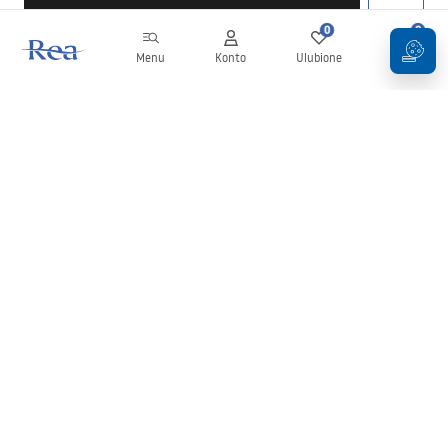
0
0
Menu
Konto
Ulubione
Koszyk
Newsletter
Bądź na bieżąco z nowościami i promocjami!
Zapisz się
Wprowadzając i zatwierdzając swoje dane wyrażasz zgodę na
otrzymywanie newslettera na zasadach określonych w
Regulaminie
.