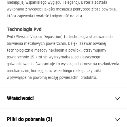
nadając jej wspaniałego wyglądu i elegancji. Bateria została
wykonana z wysokiej jakości mosiądzu pokrytego złotą powłoką,
która zapewnia trwałość i odporność na lata.
Technologia Pvd
Pvd (Physical Vapour Deposition) to technologia stosowana do
barwienia metalowych powierzchni. Dzięki zaawansowanej
technologicznie metody nakładania powłoki, otrzymujemy
powierzchnię 15-krotnie wytrzymalszą, od klasycznego
galwanizowania. Gwarantuje to wysoką odporność na uszkodzenia
mechaniczne, korozję, oraz wszelkiego rodzaju czynniki
wpływające na powolną erozję powierzchni produktu.
Właściwości
Typ baterii:
Bidetowa
Pliki do pobrania (3)
Sposób montażu:
Stojący