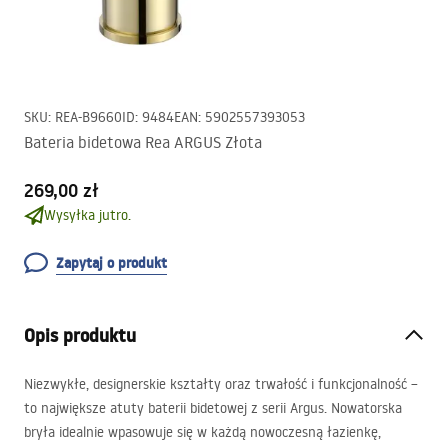
SKU
:
REA-B9660
ID
:
9484
EAN
:
5902557393053
Bateria bidetowa Rea ARGUS Złota
269,00 zł
Wysyłka jutro.
Zapytaj o produkt
Opis produktu
Niezwykłe, designerskie kształty oraz trwałość i funkcjonalność –
to największe atuty baterii bidetowej z serii Argus. Nowatorska
bryła idealnie wpasowuje się w każdą nowoczesną łazienkę,