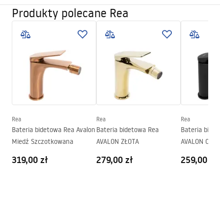
Kolor:
Złoty
Produkty polecane Rea
Instrukcja montażu
Rodzaj wylewki:
Ruchoma
Faucet.pdf
Materiał:
Mosiądz
Zasięg wylewki:
110
mm
Warunki gwarancji
Wysokość (mm):
160
mm
Warranty_Terms_and_Conditions_Faucets_-_5.pdf
Powłoka:
PVD
Średnica podłączenia:
3/8 cala
Pielęgnacja
Model
MY2021-9G
Rea
Rea
Rea
Pielegnacja.pdf
Bateria bidetowa Rea Avalon
Bateria bidetowa Rea
Bateria bide
Miedź Szczotkowana
AVALON ZŁOTA
AVALON CZA
319,00 zł
279,00 zł
259,00 zł